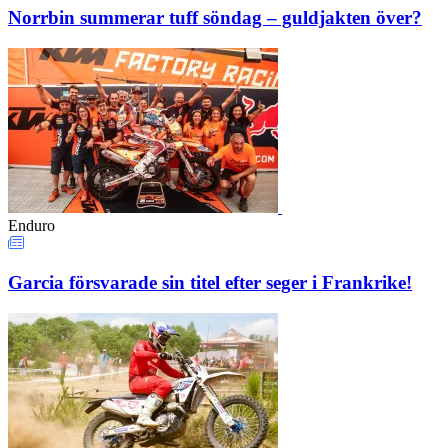
Norrbin summerar tuff söndag – guldjakten över?
Enduro
Garcia försvarade sin titel efter seger i Frankrike!