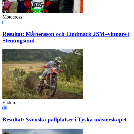
Motocross
Resultat: Mårtensson och Lindmark JSM–vinnare i
Stenungsund
Enduro
Resultat: Svenska pallplatser i Tyska mästerskapet