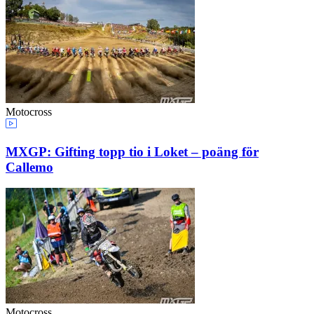
Motocross
MXGP: Gifting topp tio i Loket – poäng för
Callemo
Motocross