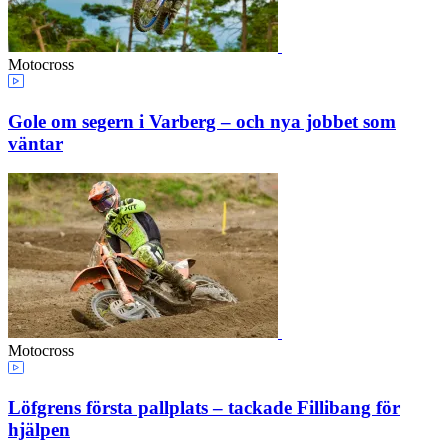
Motocross
Gole om segern i Varberg – och nya jobbet som
väntar
Motocross
Löfgrens första pallplats – tackade Fillibang för
hjälpen