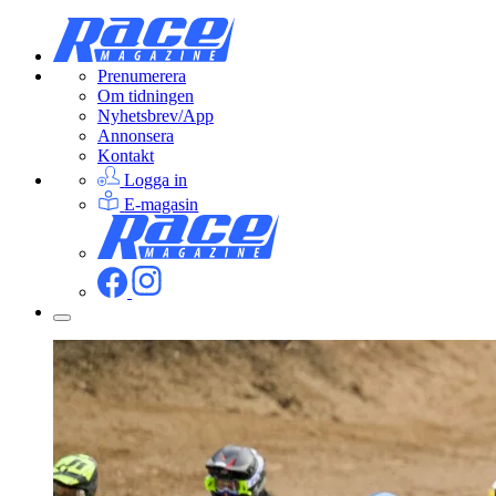
Prenumerera
Om tidningen
Nyhetsbrev/App
Annonsera
Kontakt
Logga in
E-magasin