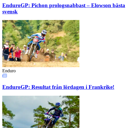
EnduroGP: Pichon prologsnabbast – Elowson bästa
svensk
Enduro
EnduroGP: Resultat från lördagen i Frankrike!