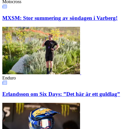
Motocross
MXSM: Stor summering av söndagen i Varberg!
Enduro
Erlandsson om Six Days: ”Det här är ett guldlag”