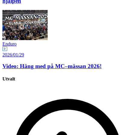
hjälpen
Enduro
2026/01/29
Video: Häng med på MC–mässan 2026!
Utvalt