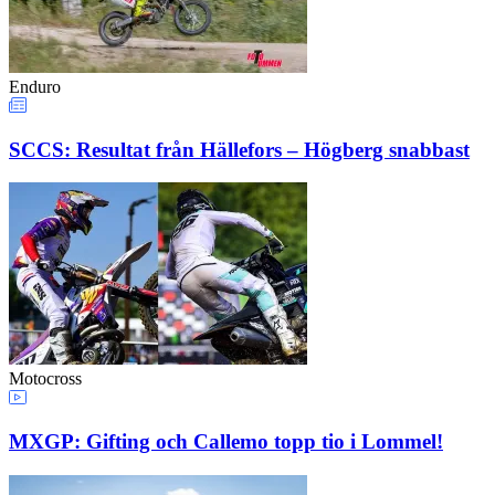
Enduro
SCCS: Resultat från Hällefors – Högberg snabbast
Motocross
MXGP: Gifting och Callemo topp tio i Lommel!