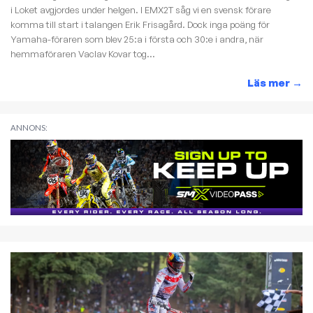
i Loket avgjordes under helgen. I EMX2T såg vi en svensk förare
komma till start i talangen Erik Frisagård. Dock inga poäng för
Yamaha-föraren som blev 25:a i första och 30:e i andra, när
hemmaföraren Vaclav Kovar tog...
Läs mer
→
ANNONS: