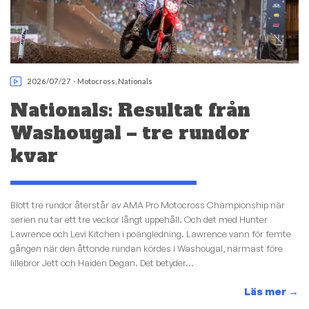
2026/07/27
-
Motocross
,
Nationals
Nationals: Resultat från
Washougal – tre rundor
kvar
Blott tre rundor återstår av AMA Pro Motocross Championship när
serien nu tar ett tre veckor långt uppehåll. Och det med Hunter
Lawrence och Levi Kitchen i poängledning. Lawrence vann för femte
gången när den åttonde rundan kördes i Washougal, närmast före
lillebror Jett och Haiden Degan. Det betyder...
Läs mer
→