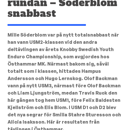
rundan – Söderblom
snabbast
Mille Söderblom var på nytt totalsnabbast när
han vann USM2-klassen vid den andra
deltävlingen av årets Knobby Swedish Youth
Enduro Championship, som avgjordes hos
Östhammar MK. Närmast bakom sig, såväl
totalt som i klassen, hittades Hampus
Andersson och Hugo Lernskog. Olof Backman
vann på nytt USM3, närmast före Olof Backman
och Liam Ljungström, medan Travis Ruck den
här gången tog hem USM1, före Felix Baldesten
Kjellström och Elis Blom. I USM D1 och D2 blev
det nya segrar för Smilla Stahre Sturesson och
Alicia Isaksson. Här är resultaten från
tävlingen i Östhammar.