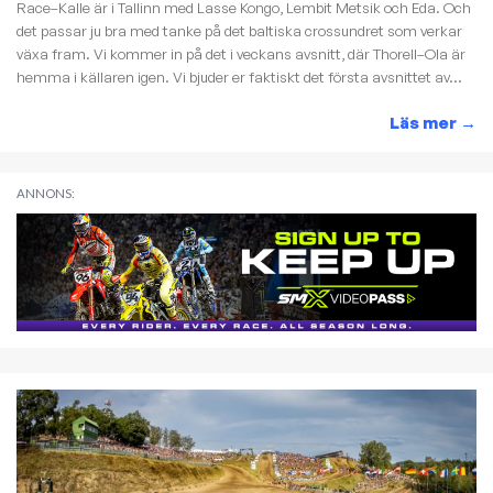
Race–Kalle är i Tallinn med Lasse Kongo, Lembit Metsik och Eda. Och
det passar ju bra med tanke på det baltiska crossundret som verkar
växa fram. Vi kommer in på det i veckans avsnitt, där Thorell–Ola är
hemma i källaren igen. Vi bjuder er faktiskt det första avsnittet av...
Läs mer
→
ANNONS: