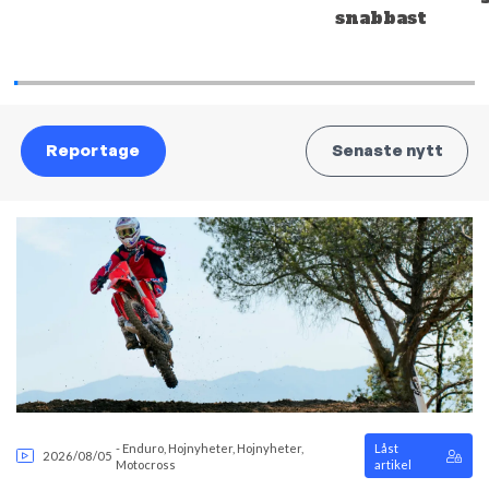
snabbast
Reportage
Senaste nytt
-
Enduro
,
Hojnyheter
,
Hojnyheter
,
Låst
2026/08/05
Motocross
artikel