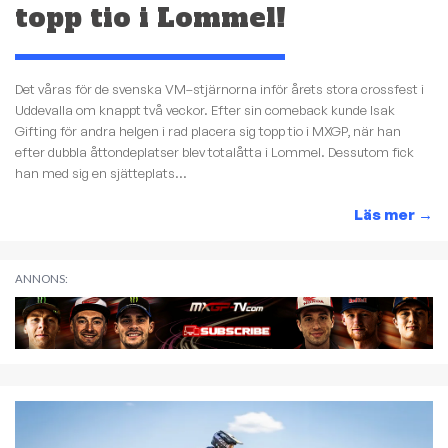
topp tio i Lommel!
Det våras för de svenska VM–stjärnorna inför årets stora crossfest i
Uddevalla om knappt två veckor. Efter sin comeback kunde Isak
Gifting för andra helgen i rad placera sig topp tio i MXGP, när han
efter dubbla åttondeplatser blev totalåtta i Lommel. Dessutom fick
han med sig en sjätteplats...
Läs mer
→
ANNONS: