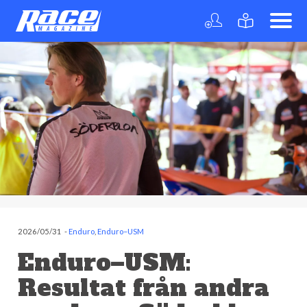
2026/05/31
-
Enduro
,
Enduro–USM
Enduro–USM:
Resultat från andra