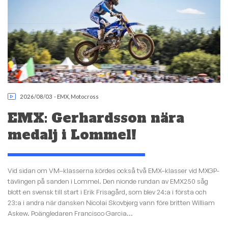
2026/08/03
-
EMX
,
Motocross
EMX: Gerhardsson nära
medalj i Lommel!
Vid sidan om VM–klasserna kördes också två EMX–klasser vid MXGP-
tävlingen på sanden i Lommel. Den nionde rundan av EMX250 såg
blott en svensk till start i Erik Frisagård, som blev 24:a i första och
23:a i andra när dansken Nicolai Skovbjerg vann före britten William
Askew. Poängledaren Francisco Garcia...