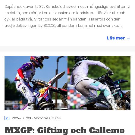
Depåsnack avsnitt 32. Kanske ett av de mest mångsidiga avsnitten vi
spelat in, som börjar i en diskussion om landskap – där vi är ute och
cyklar båda två. Vi tar oss sedan från sanden i Hällefors och den
tredje deltävlingen av SCCS, till sanden i Lommel med svenska...
Läs mer
→
2026/08/03
-
Motocross
,
MXGP
MXGP: Gifting och Callemo