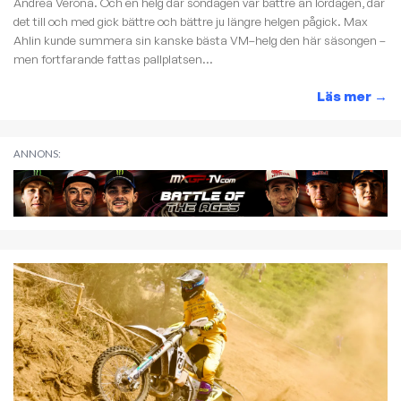
Andrea Verona. Och en helg där söndagen var bättre än lördagen, där
det till och med gick bättre och bättre ju längre helgen pågick. Max
Ahlin kunde summera sin kanske bästa VM–helg den här säsongen –
men fortfarande fattas pallplatsen...
Läs mer
→
ANNONS: