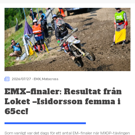
2026/07/27
-
EMX
,
Motocross
EMX–finaler: Resultat från
Loket –Isidorsson femma i
65cc!
Som vanligt var det dags för ett antal EM–finaler när MXGP–tävlingen