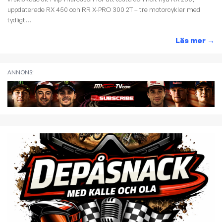
uppdaterade RX 450 och RR X-PRO 300 2T – tre motorcyklar med
tydligt...
Läs mer
→
ANNONS: