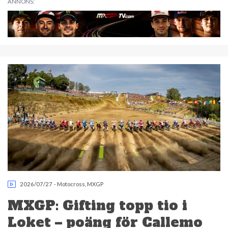
ANNONS:
2026/07/27
-
Motocross
,
MXGP
MXGP: Gifting topp tio i
Loket – poäng för Callemo