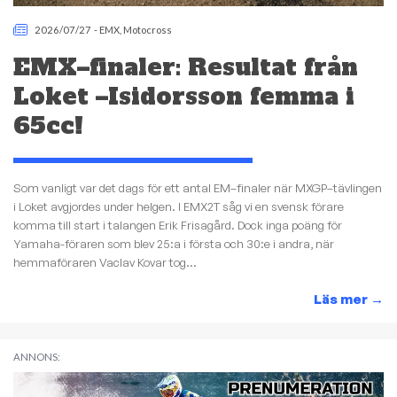
2026/07/27
-
EMX
,
Motocross
EMX–finaler: Resultat från
Loket –Isidorsson femma i
65cc!
Som vanligt var det dags för ett antal EM–finaler när MXGP–tävlingen
i Loket avgjordes under helgen. I EMX2T såg vi en svensk förare
komma till start i talangen Erik Frisagård. Dock inga poäng för
Yamaha-föraren som blev 25:a i första och 30:e i andra, när
hemmaföraren Vaclav Kovar tog...
Läs mer
→
ANNONS: