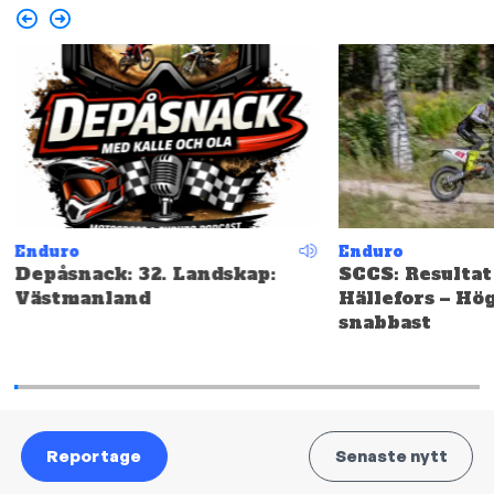
Enduro
Enduro
Depåsnack: 32. Landskap:
SCCS: Resultat
Västmanland
Hällefors – Hö
snabbast
Reportage
Senaste nytt