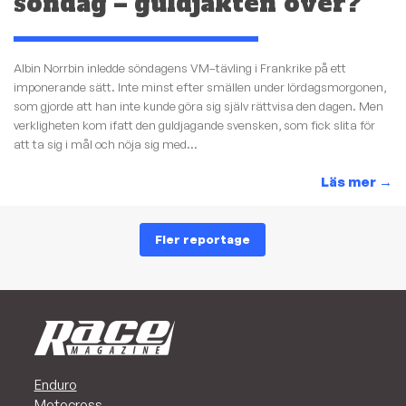
söndag – guldjakten över?
Albin Norrbin inledde söndagens VM–tävling i Frankrike på ett
imponerande sätt. Inte minst efter smällen under lördagsmorgonen,
som gjorde att han inte kunde göra sig själv rättvisa den dagen. Men
verkligheten kom ifatt den guldjagande svensken, som fick slita för
att ta sig i mål och nöja sig med...
Läs mer
→
Fler reportage
Enduro
Motocross