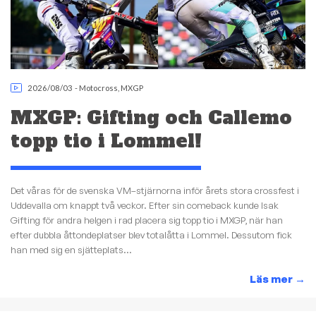
2026/08/03
-
Motocross
,
MXGP
MXGP: Gifting och Callemo
topp tio i Lommel!
Det våras för de svenska VM–stjärnorna inför årets stora crossfest i
Uddevalla om knappt två veckor. Efter sin comeback kunde Isak
Gifting för andra helgen i rad placera sig topp tio i MXGP, när han
efter dubbla åttondeplatser blev totalåtta i Lommel. Dessutom fick
han med sig en sjätteplats...
Läs mer
→