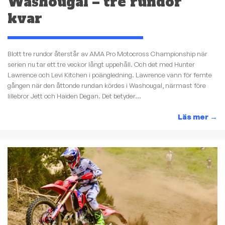
Washougal – tre rundor
kvar
Blott tre rundor återstår av AMA Pro Motocross Championship när
serien nu tar ett tre veckor långt uppehåll. Och det med Hunter
Lawrence och Levi Kitchen i poängledning. Lawrence vann för femte
gången när den åttonde rundan kördes i Washougal, närmast före
lillebror Jett och Haiden Degan. Det betyder...
Läs mer
→