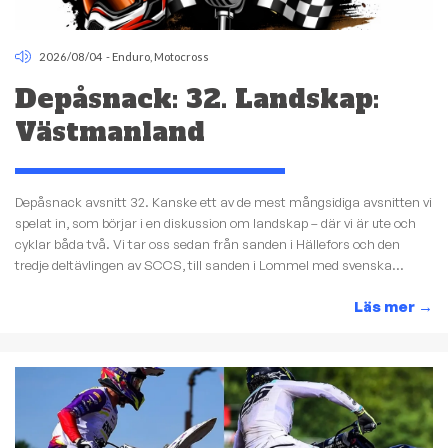
2026/08/04
-
Enduro
,
Motocross
Depåsnack: 32. Landskap:
Västmanland
Depåsnack avsnitt 32. Kanske ett av de mest mångsidiga avsnitten vi
spelat in, som börjar i en diskussion om landskap – där vi är ute och
cyklar båda två. Vi tar oss sedan från sanden i Hällefors och den
tredje deltävlingen av SCCS, till sanden i Lommel med svenska...
Läs mer
→