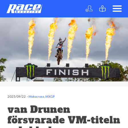
2025/09/22
-
Motocross
,
MXGP
van Drunen
försvarade VM-titeln