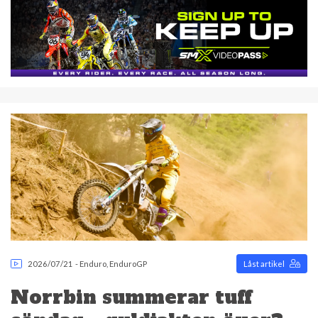
2026/07/21
-
Enduro
,
EnduroGP
Låst artikel
Norrbin summerar tuff