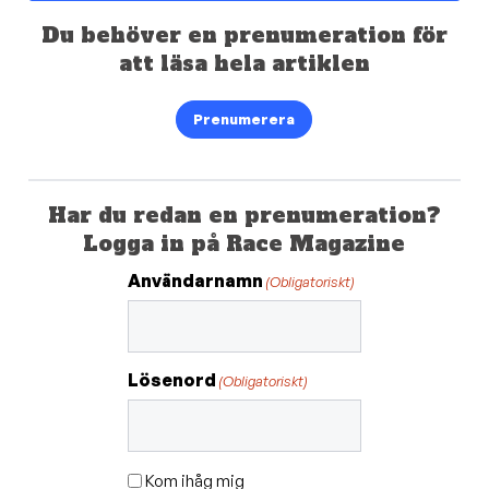
Du behöver en prenumeration för
att läsa hela artiklen
Prenumerera
Har du redan en prenumeration?
Logga in på Race Magazine
Användarnamn
(Obligatoriskt)
Lösenord
(Obligatoriskt)
Kom ihåg mig