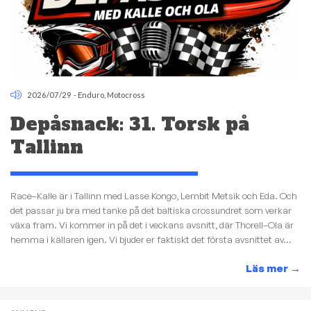
2026/07/29
-
Enduro
,
Motocross
Depåsnack: 31. Torsk på
Tallinn
Race–Kalle är i Tallinn med Lasse Kongo, Lembit Metsik och Eda. Och
det passar ju bra med tanke på det baltiska crossundret som verkar
växa fram. Vi kommer in på det i veckans avsnitt, där Thorell–Ola är
hemma i källaren igen. Vi bjuder er faktiskt det första avsnittet av...
Läs mer
→