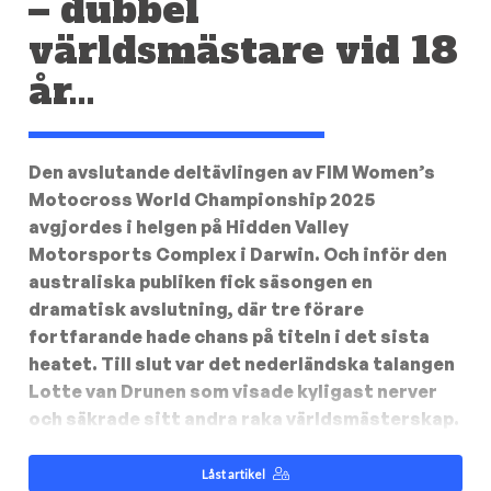
– dubbel
världsmästare vid 18
år…
Den avslutande deltävlingen av FIM Women’s
Motocross World Championship 2025
avgjordes i helgen på Hidden Valley
Motorsports Complex i Darwin. Och inför den
australiska publiken fick säsongen en
dramatisk avslutning, där tre förare
fortfarande hade chans på titeln i det sista
heatet. Till slut var det nederländska talangen
Lotte van Drunen som visade kyligast nerver
och säkrade sitt andra raka världsmästerskap.
Låst artikel