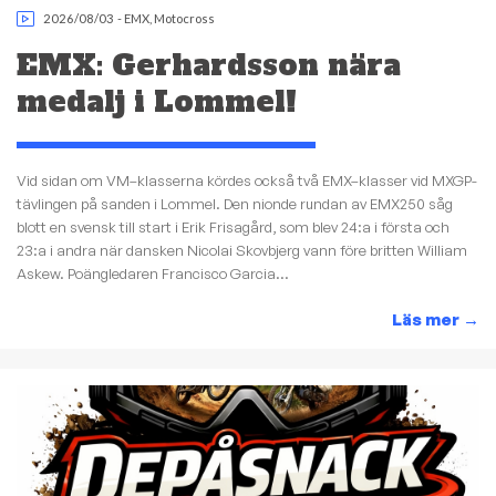
2026/08/03
-
EMX
,
Motocross
EMX: Gerhardsson nära
medalj i Lommel!
Vid sidan om VM–klasserna kördes också två EMX–klasser vid MXGP-
tävlingen på sanden i Lommel. Den nionde rundan av EMX250 såg
blott en svensk till start i Erik Frisagård, som blev 24:a i första och
23:a i andra när dansken Nicolai Skovbjerg vann före britten William
Askew. Poängledaren Francisco Garcia...
Läs mer
→