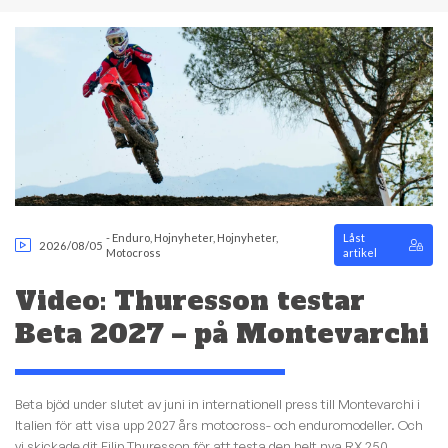
-
Enduro
,
Hojnyheter
,
Hojnyheter
,
Låst
2026/08/05
Motocross
artikel
Video: Thuresson testar
Beta 2027 – på Montevarchi
Beta bjöd under slutet av juni in internationell press till Montevarchi i
Italien för att visa upp 2027 års motocross- och enduromodeller. Och
vi skickade dit Filip Thuresson för att testa den helt nya RX 250,