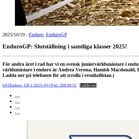
2025/10/19
-
Enduro
,
EnduroGP
EnduroGP: Slutställning i samtliga klasser 2025!
För andra året i rad har vi en svensk juniorvärldsmästare i en
världsmästare i enduro är Andrea Verona, Hamish Macdonald, Rom
Ladda ner på telefonen för att scrolla i resultatlistan.)
G01Enduro_GP-2 2025-10-19 kl. 208.09.52
Ladda ner