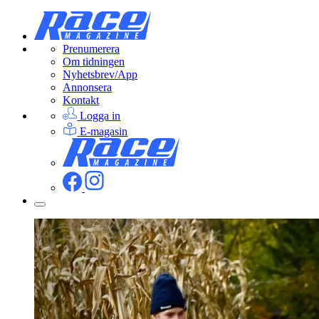
Prenumerera
Om tidningen
Nyhetsbrev/App
Annonsera
Kontakt
Logga in
E-magasin