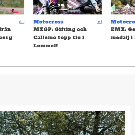
Motocross
Enduro
och
EMX: Gerhardsson nära
Depåsnac
o i
medalj i Lommel!
Tallinn