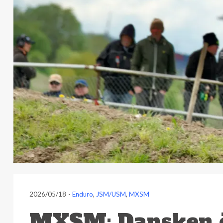
2026/05/18
-
Enduro
,
JSM/USM
,
MXSM
MXSM: Dansken ö