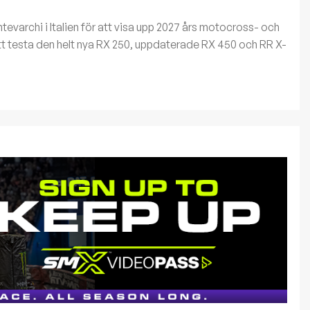
Montevarchi i Italien för att visa upp 2027 års motocross- och
att testa den helt nya RX 250, uppdaterade RX 450 och RR X-