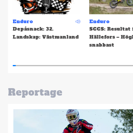
Enduro
Motocross
SCCS: Resultat från
MXGP: Gifting 
d
Hällefors – Högberg
Callemo topp ti
snabbast
Lommel!
Reportage