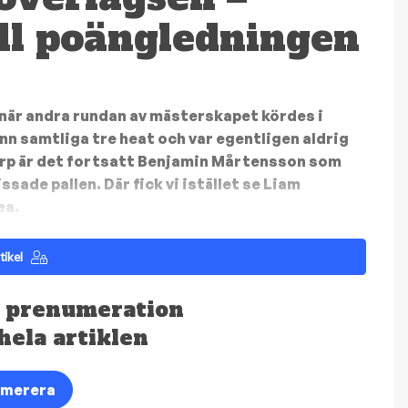
ll poängledningen
när andra rundan av mästerskapet kördes i
 samtliga tre heat och var egentligen aldrig
orp är det fortsatt Benjamin Mårtensson som
de pallen. Där fick vi istället se Liam
ea.
tikel
 prenumeration
 hela artiklen
umerera