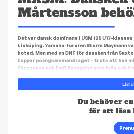
Mårtensson behö
Det var dansk dominans i USM 125 U17-klassen 
Linköping. Yamaha-föraren Storm Maymann vann
hotad. Men med en DNF för dansken från Saxt
toppar poängsammandraget – trots att han missa
Sörensson och Emil Bergqvist som tvåa och tr
Låst ar
Du behöver en
för att läsa
Pren