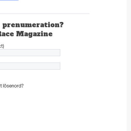
n prenumeration?
Race Magazine
kt)
t lösenord?