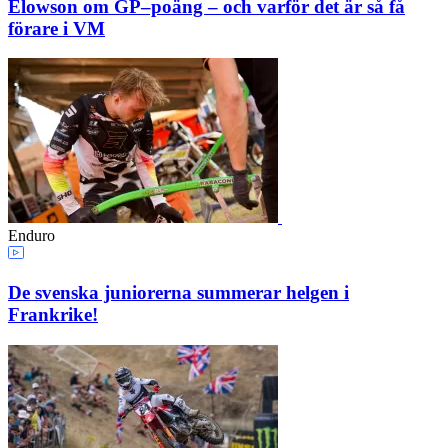
Elowson om GP–poäng – och varför det är så få
förare i VM
Enduro
De svenska juniorerna summerar helgen i
Frankrike!