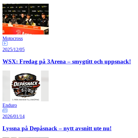
Motocross
2025/12/05
WSX: Fredag på 3Arena – smygtitt och uppsnack!
Enduro
2026/01/14
Lyssna på Depåsnack – nytt avsnitt ute nu!