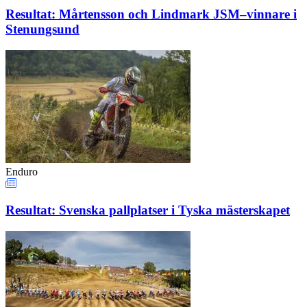
Resultat: Mårtensson och Lindmark JSM–vinnare i
Stenungsund
Enduro
Resultat: Svenska pallplatser i Tyska mästerskapet