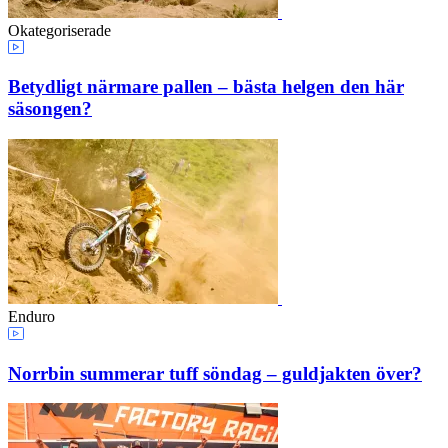
Okategoriserade
Betydligt närmare pallen – bästa helgen den här
säsongen?
Enduro
Norrbin summerar tuff söndag – guldjakten över?