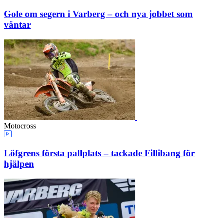
Gole om segern i Varberg – och nya jobbet som
väntar
Motocross
Löfgrens första pallplats – tackade Fillibang för
hjälpen