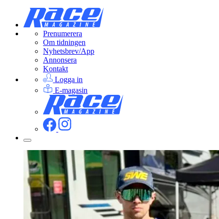
Prenumerera
Om tidningen
Nyhetsbrev/App
Annonsera
Kontakt
Logga in
E-magasin