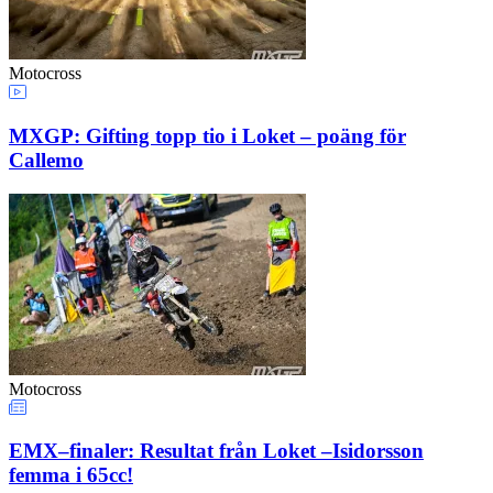
Motocross
MXGP: Gifting topp tio i Loket – poäng för
Callemo
Motocross
EMX–finaler: Resultat från Loket –Isidorsson
femma i 65cc!