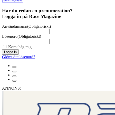
Prenumerera
Har du redan en prenumeration?
Logga in på Race Magazine
Användarnamn
(Obligatoriskt)
Lösenord
(Obligatoriskt)
Kom ihåg mig
Logga in
Glömt ditt lösenord?
ANNONS: