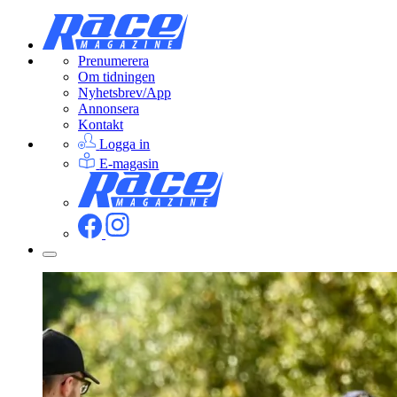
Prenumerera
Om tidningen
Nyhetsbrev/App
Annonsera
Kontakt
Logga in
E-magasin