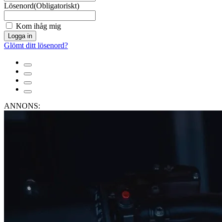
Lösenord
(Obligatoriskt)
Kom ihåg mig
Logga in
Glömt ditt lösenord?
ANNONS: