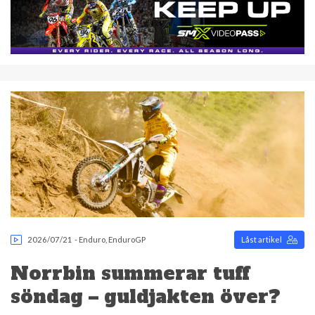
2026/07/21
-
Enduro
,
EnduroGP
Låst artikel
Norrbin summerar tuff
söndag – guldjakten över?