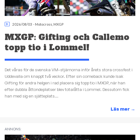
2026/08/03
-
Motocross
,
MXGP
MXGP: Gifting och Callemo
topp tio i Lommel!
Det våras för de svenska VM–stjärnorna inför årets stora crossfest i
Uddevalla om knappt två veckor. Efter sin comeback kunde Isak
Gifting för andra helgen i rad placera sig topp tio i MXGP, när han
efter dubbla åttondeplatser blev totalåtta i Lommel. Dessutom fick
han med sig en sjätteplats...
Läs mer
→
ANNONS: