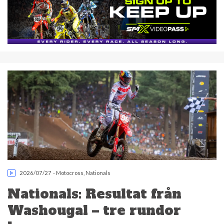
2026/07/27
-
Motocross
,
Nationals
Nationals: Resultat från
Washougal – tre rundor