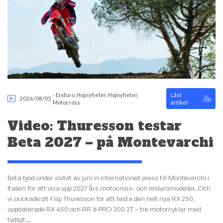
-
Enduro
,
Hojnyheter
,
Hojnyheter
,
Låst
2026/08/05
Motocross
artikel
Video: Thuresson testar
Beta 2027 – på Montevarchi
Beta bjöd under slutet av juni in internationell press till Montevarchi i
Italien för att visa upp 2027 års motocross- och enduromodeller. Och
vi skickade dit Filip Thuresson för att testa den helt nya RX 250,
uppdaterade RX 450 och RR X-PRO 300 2T – tre motorcyklar med
tydligt...