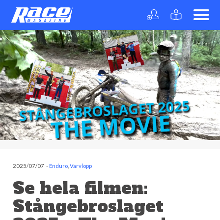
2025/07/07
-
Enduro
,
Varvlopp
Se hela filmen:
Stångebroslaget