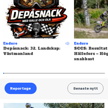
Enduro
Enduro
Depåsnack: 32. Landskap:
SCCS: Resultat
Västmanland
Hällefors – Hö
snabbast
Reportage
Senaste nytt