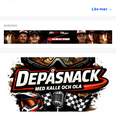
Läs mer
→
ANNONS: