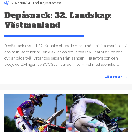
2026/08/04
-
Enduro
,
Motocross
Depåsnack: 32. Landskap:
Västmanland
Depåsnack avsnitt 32. Kanske ett av de mest mångsidiga avsnitten vi
spelat in, som börjar i en diskussion om landskap – där vi är ute och
cyklar båda två. Vi tar oss sedan från sanden i Hällefors och den
tredje deltävlingen av SCCS, till sanden i Lommel med svenska...
Läs mer
→