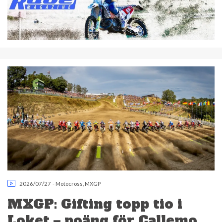
2026/07/27
-
Motocross
,
MXGP
MXGP: Gifting topp tio i
Loket – poäng för Callemo