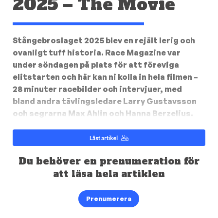
2025 – The Movie
Stångebroslaget 2025 blev en rejält lerig och
ovanligt tuff historia. Race Magazine var
under söndagen på plats för att föreviga
elitstarten och här kan ni kolla in hela filmen –
28 minuter racebilder och intervjuer, med
bland andra tävlingsledare Larry Gustavsson
och segrarna Max Ahlin och Hanna Berzelius.
Låst artikel
Du behöver en prenumeration för
att läsa hela artiklen
Prenumerera