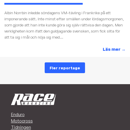
Albin Norrbin inledde söndagens VM–tävling i Frankrike på ett
imponerande sätt. Inte minst efter smällen under lördagsmorgonen,
som gjorde att han inte kunde göra sig själv rättvisa den dagen. Men
verkligheten kom ifatt den guldjagande svensken, som fick slita för
att ta sig i mål och nöja sig med...
Läs mer
→
Fler reportage
Enduro
Motocross
Tidningen