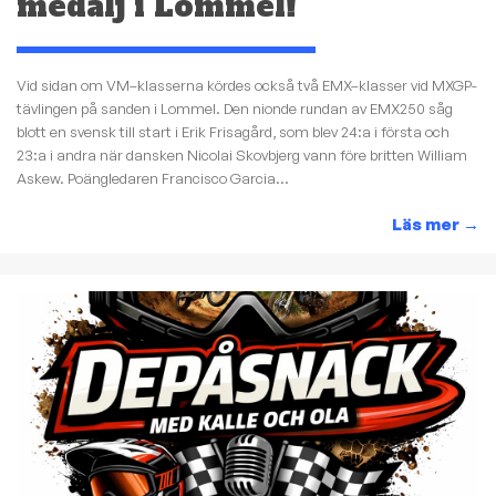
medalj i Lommel!
Vid sidan om VM–klasserna kördes också två EMX–klasser vid MXGP-
tävlingen på sanden i Lommel. Den nionde rundan av EMX250 såg
blott en svensk till start i Erik Frisagård, som blev 24:a i första och
23:a i andra när dansken Nicolai Skovbjerg vann före britten William
Askew. Poängledaren Francisco Garcia...
Läs mer
→