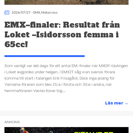
2026/07/27
-
EMX
,
Motocross
EMX–finaler: Resultat från
Loket –Isidorsson femma i
65cc!
Som vanligt var det dags för ett antal EM–finaler när MXGP–tävlingen
i Loket avgjordes under helgen. I EMX2T såg vi en svensk förare
komma till start i talangen Erik Frisagård. Dock inga poäng för
Yamaha-föraren som blev 25:a i första och 30:e i andra, när
hemmaföraren Vaclav Kovar tog...
Läs mer
→
ANNONS: