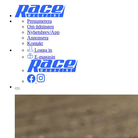
Prenumerera
Om tidningen
Nyhetsbrev/App
Annonsera
Kontakt
Logga in
E-magasin