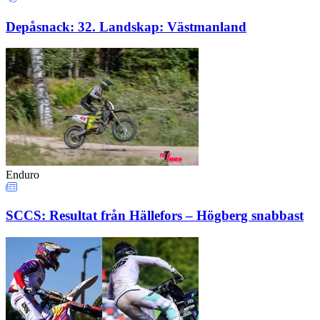
Depåsnack: 32. Landskap: Västmanland
Enduro
SCCS: Resultat från Hällefors – Högberg snabbast