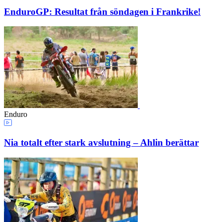
EnduroGP: Resultat från söndagen i Frankrike!
Enduro
Nia totalt efter stark avslutning – Ahlin berättar