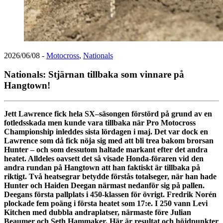
2026/06/08
-
Motocross
,
Nationals
Nationals: Stjärnan tillbaka som vinnare på
Hangtown!
Jett Lawrence fick hela SX–säsongen förstörd på grund av en
fotledsskada men kunde vara tillbaka när Pro Motocross
Championship inleddes sista lördagen i maj. Det var dock en
Lawrence som då fick nöja sig med att bli trea bakom brorsan
Hunter – och som dessutom haltade markant efter det andra
heatet. Alldeles oavsett det så visade Honda-föraren vid den
andra rundan på Hangtown att han faktiskt är tillbaka på
riktigt. Två heatsegrar betydde förstås totalseger, när han hade
Hunter och Haiden Deegan närmast nedanför sig på pallen.
Deegans första pallplats i 450-klassen för övrigt. Fredrik Norén
plockade fem poäng i första heatet som 17:e. I 250 vann Levi
Kitchen med dubbla andraplatser, närmaste före Julian
Beaumer och Seth Hammaker. Här är resultat och höjdpunkter