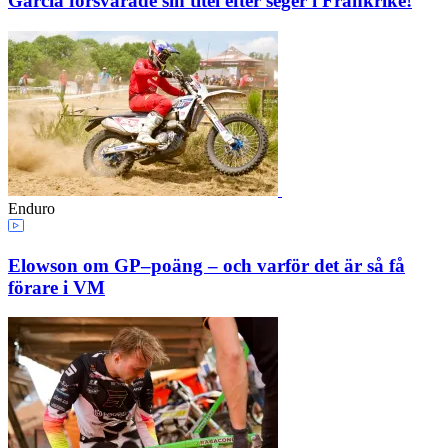
Garcia försvarade sin titel efter seger i Frankrike!
Enduro
Elowson om GP–poäng – och varför det är så få
förare i VM