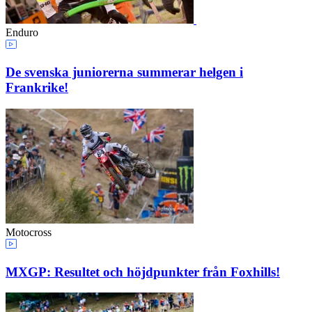
Enduro
De svenska juniorerna summerar helgen i
Frankrike!
Motocross
MXGP: Resultet och höjdpunkter från Foxhills!