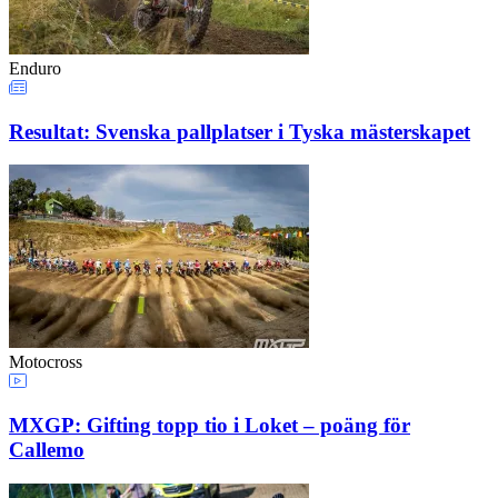
Enduro
Resultat: Svenska pallplatser i Tyska mästerskapet
Motocross
MXGP: Gifting topp tio i Loket – poäng för
Callemo