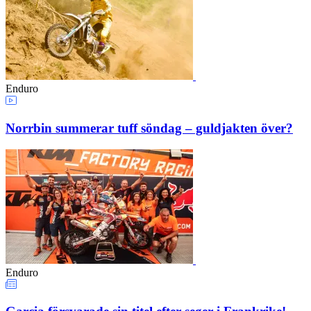
Enduro
Norrbin summerar tuff söndag – guldjakten över?
Enduro