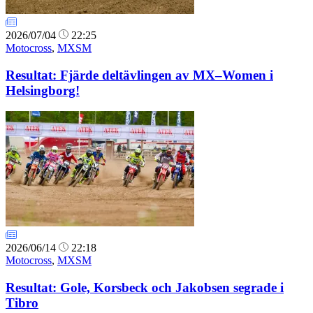
2026/07/04
22:25
Motocross
,
MXSM
Resultat: Fjärde deltävlingen av MX–Women i
Helsingborg!
2026/06/14
22:18
Motocross
,
MXSM
Resultat: Gole, Korsbeck och Jakobsen segrade i
Tibro