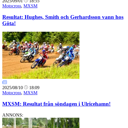
2025/09/01
18:55
Motocross
,
MXSM
Resultat: Hughes, Smith och Gerhardsson vann hos
Göta!
2025/08/10
18:09
Motocross
,
MXSM
MXSM: Resultat från söndagen i Ulricehamn!
ANNONS: