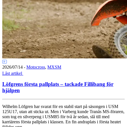
2026/07/14
-
Motocross
,
MXSM
Låst artikel
Löfgrens första pallplats – tackade Fillibang för
hjälpen
Wilhelm Löfgren har svarat för en stabil start på säsongen i USM
125U17, utan att sticka ut. Men i Varberg kunde Tranås MS-föraren,
som tog en silverpeng i USM85 för två år sedan, slå till med
karriärens första pallplats i klassen. En fin andraplats i första heatet
följdes upp...