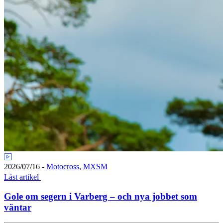
2026/07/16
-
Motocross
,
MXSM
Låst artikel
Gole om segern i Varberg – och nya jobbet som
väntar