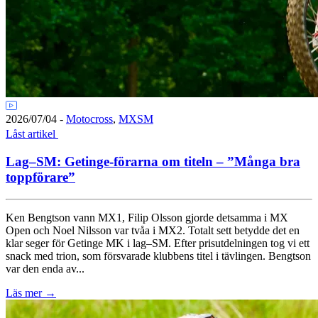
2026/07/04
-
Motocross
,
MXSM
Låst artikel
Lag–SM: Getinge-förarna om titeln – ”Många bra
toppförare”
Ken Bengtson vann MX1, Filip Olsson gjorde detsamma i MX
Open och Noel Nilsson var tvåa i MX2. Totalt sett betydde det en
klar seger för Getinge MK i lag–SM. Efter prisutdelningen tog vi ett
snack med trion, som försvarade klubbens titel i tävlingen. Bengtson
var den enda av...
Läs mer
→