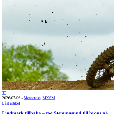
2026/07/06
-
Motocross
,
MXSM
Låst artikel
Lindmark tillbaka – tog Stenungsund till brons på