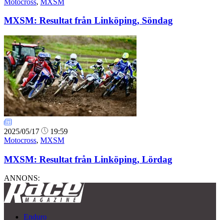
Motocross
,
MXSM
MXSM: Resultat från Linköping, Söndag
2025/05/17
19:59
Motocross
,
MXSM
MXSM: Resultat från Linköping, Lördag
ANNONS:
Enduro