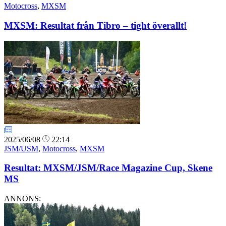
Motocross
,
MXSM
MXSM: Resultat från Tibro – tight överallt!
2025/06/08
22:14
JSM/USM
,
Motocross
,
MXSM
Resultat: MXSM/JSM/Race Magazine Cup, Skene
MS
ANNONS: