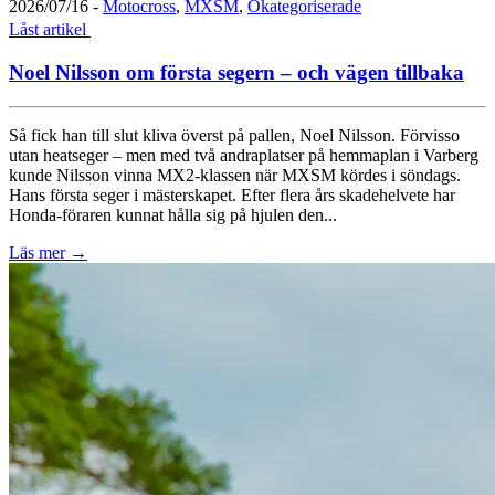
2026/07/16
-
Motocross
,
MXSM
,
Okategoriserade
Låst artikel
Noel Nilsson om första segern – och vägen tillbaka
Så fick han till slut kliva överst på pallen, Noel Nilsson. Förvisso
utan heatseger – men med två andraplatser på hemmaplan i Varberg
kunde Nilsson vinna MX2-klassen när MXSM kördes i söndags.
Hans första seger i mästerskapet. Efter flera års skadehelvete har
Honda-föraren kunnat hålla sig på hjulen den...
Läs mer
→