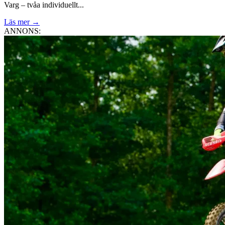
Varg – tvåa individuellt...
Läs mer
→
ANNONS: