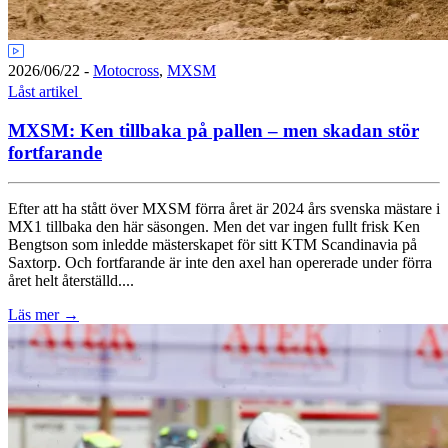
2026/06/22
-
Motocross
,
MXSM
Låst artikel
MXSM: Ken tillbaka på pallen – men skadan stör
fortfarande
Efter att ha stått över MXSM förra året är 2024 års svenska mästare i
MX1 tillbaka den här säsongen. Men det var ingen fullt frisk Ken
Bengtson som inledde mästerskapet för sitt KTM Scandinavia på
Saxtorp. Och fortfarande är inte den axel han opererade under förra
året helt återställd....
Läs mer
→