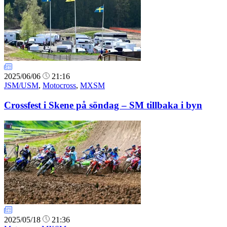
2025/06/06
21:16
JSM/USM
,
Motocross
,
MXSM
Crossfest i Skene på söndag – SM tillbaka i byn
2025/05/18
21:36