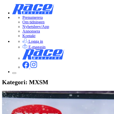
Prenumerera
Om tidningen
Nyhetsbrev/App
Annonsera
Kontakt
Logga in
E-magasin
Kategori:
MXSM