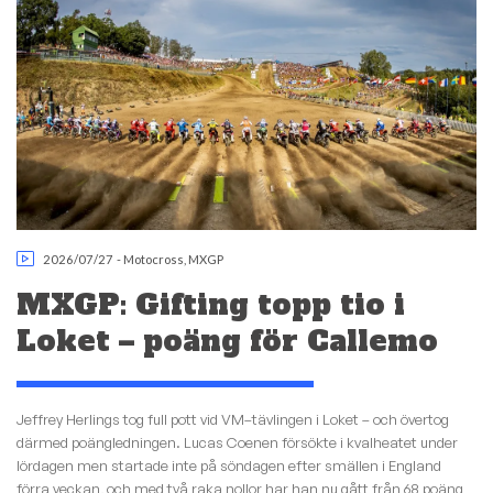
2026/07/27
-
Motocross
,
MXGP
MXGP: Gifting topp tio i
Loket – poäng för Callemo
Jeffrey Herlings tog full pott vid VM–tävlingen i Loket – och övertog
därmed poängledningen. Lucas Coenen försökte i kvalheatet under
lördagen men startade inte på söndagen efter smällen i England
förra veckan, och med två raka nollor har han nu gått från 68 poäng