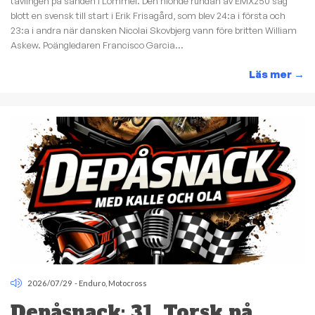
tävlingen på sanden i Lommel. Den nionde rundan av EMX250 såg
blott en svensk till start i Erik Frisagård, som blev 24:a i första och
23:a i andra när dansken Nicolai Skovbjerg vann före britten William
Askew. Poängledaren Francisco Garcia...
Läs mer
→
2026/07/29
-
Enduro
,
Motocross
Depåsnack: 31. Torsk på