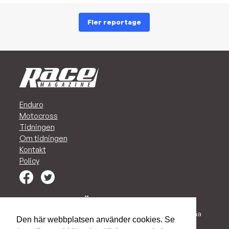
Fler reportage
Enduro
Motocross
Tidningen
Om tidningen
Kontakt
Policy
MARKNADSFÖR ER I RACE!
Vi har alltid en plats för Ert företag i vår tidning. Vi vill kunna
Den här webbplatsen använder cookies. Se
stoltsera med att just Ni finns med i vår tidning, och