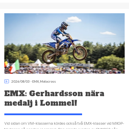
2026/08/03
-
EMX
,
Motocross
EMX: Gerhardsson nära
medalj i Lommel!
Vid sidan om VM–klasserna kördes också två EMX–klasser vid MXGP-