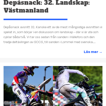
Depåsnack: 32. Landskap:
Västmanland
Depåsnack avsnitt 32. Kanske ett av de mest mångsidiga avsnitten vi
spelat in, som börjar i en diskussion om landskap – där vi är ute och
cyklar båda två. Vi tar oss sedan från sanden i Hällefors och den
tredje deltävlingen av SCCS, till sanden i Lommel med svenska...
Läs mer
→