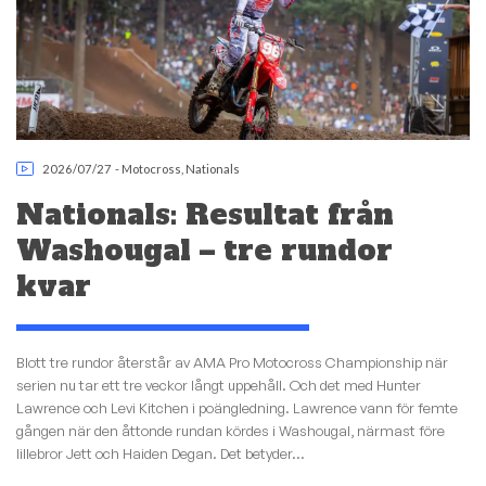
2026/07/27
-
Motocross
,
Nationals
Nationals: Resultat från
Washougal – tre rundor
kvar
Blott tre rundor återstår av AMA Pro Motocross Championship när
serien nu tar ett tre veckor långt uppehåll. Och det med Hunter
Lawrence och Levi Kitchen i poängledning. Lawrence vann för femte
gången när den åttonde rundan kördes i Washougal, närmast före
lillebror Jett och Haiden Degan. Det betyder...