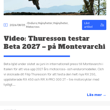
-
Enduro
,
Hojnyheter
,
Hojnyheter
,
Låst
2026/08/05
Motocross
artikel
Video: Thuresson testar
Beta 2027 – på Montevarchi
Beta bjöd under slutet av juni in internationell press till Montevarchi i
Italien för att visa upp 2027 års motocross- och enduromodeller. Och
vi skickade dit Filip Thuresson för att testa den helt nya RX 250,
uppdaterade RX 450 och RR X-PRO 300 2T – tre motorcyklar med
tydligt...
Läs mer
→