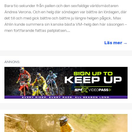
Bara tio sekunder från pallen och den sexfaldige världsmästaren
Andrea Verona. Och en helg där söndagen var bättre än lördagen, där
det till och med gick bättre och bättre ju längre helgen pågick. Max
Ahlin kunde summera sin kanske bästa VM–helg den här säsongen –
men fortfarande fattas pallplatsen...
Läs mer
→
ANNONS: