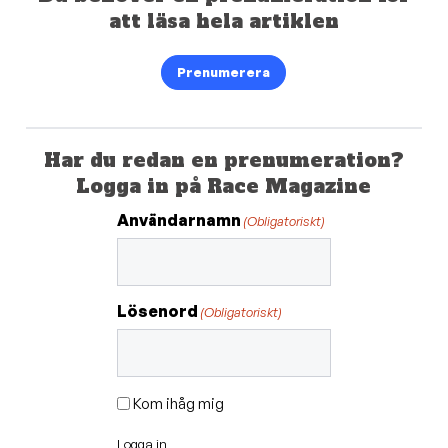
att läsa hela artiklen
Prenumerera
Har du redan en prenumeration?
Logga in på Race Magazine
Användarnamn
(Obligatoriskt)
Lösenord
(Obligatoriskt)
Kom ihåg mig
Logga in