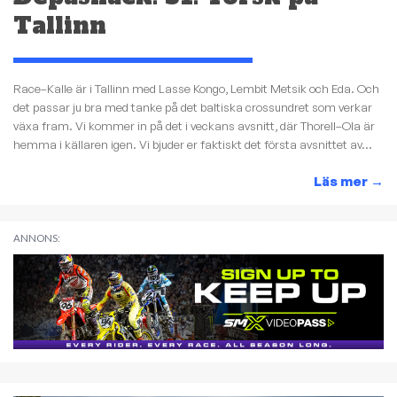
Tallinn
Race–Kalle är i Tallinn med Lasse Kongo, Lembit Metsik och Eda. Och
det passar ju bra med tanke på det baltiska crossundret som verkar
växa fram. Vi kommer in på det i veckans avsnitt, där Thorell–Ola är
hemma i källaren igen. Vi bjuder er faktiskt det första avsnittet av...
Läs mer
→
ANNONS: