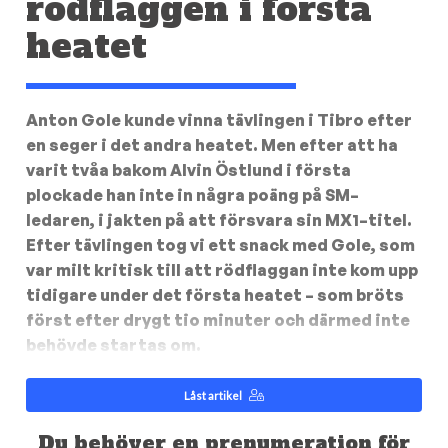
rödflaggen i första
heatet
Anton Gole kunde vinna tävlingen i Tibro efter
en seger i det andra heatet. Men efter att ha
varit tvåa bakom Alvin Östlund i första
plockade han inte in några poäng på SM–
ledaren, i jakten på att försvara sin MX1–titel.
Efter tävlingen tog vi ett snack med Gole, som
var milt kritisk till att rödflaggan inte kom upp
tidigare under det första heatet – som bröts
först efter drygt tio minuter och därmed inte
behövde startas om.
Låst artikel
Du behöver en prenumeration för