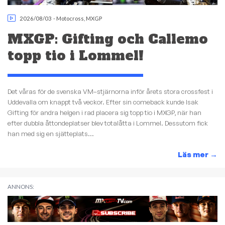
2026/08/03
-
Motocross
,
MXGP
MXGP: Gifting och Callemo
topp tio i Lommel!
Det våras för de svenska VM–stjärnorna inför årets stora crossfest i
Uddevalla om knappt två veckor. Efter sin comeback kunde Isak
Gifting för andra helgen i rad placera sig topp tio i MXGP, när han
efter dubbla åttondeplatser blev totalåtta i Lommel. Dessutom fick
han med sig en sjätteplats...
Läs mer
→
ANNONS: