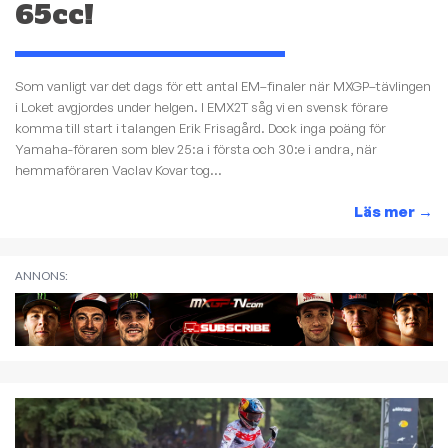
65cc!
Som vanligt var det dags för ett antal EM–finaler när MXGP–tävlingen
i Loket avgjordes under helgen. I EMX2T såg vi en svensk förare
komma till start i talangen Erik Frisagård. Dock inga poäng för
Yamaha-föraren som blev 25:a i första och 30:e i andra, när
hemmaföraren Vaclav Kovar tog...
Läs mer
→
ANNONS: