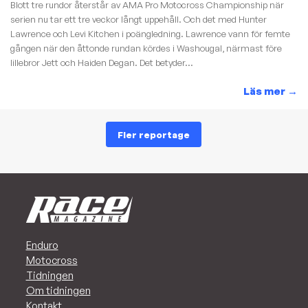
Blott tre rundor återstår av AMA Pro Motocross Championship när
serien nu tar ett tre veckor långt uppehåll. Och det med Hunter
Lawrence och Levi Kitchen i poängledning. Lawrence vann för femte
gången när den åttonde rundan kördes i Washougal, närmast före
lillebror Jett och Haiden Degan. Det betyder...
Läs mer
→
Fler reportage
Enduro
Motocross
Tidningen
Om tidningen
Kontakt