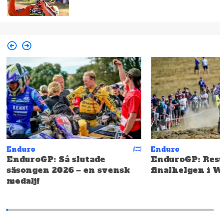
Enduro
Enduro
EnduroGP: Så slutade
EnduroGP: Resu
säsongen 2026 – en svensk
finalhelgen i 
medalj!