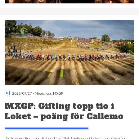
2026/07/27
-
Motocross
,
MXGP
MXGP: Gifting topp tio i
Loket – poäng för Callemo
Jeffrey Herlings tog full pott vid VM–tävlingen i Loket – och övertog