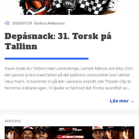
2026/07/29
-
Enduro
,
Motocross
Depåsnack: 31. Torsk på
Tallinn
Race–Kalle är i Tallinn med Lasse Kongo, Lembit Metsik och Eda. Och
det passar ju bra med tanke på det baltiska crossundret som verkar
växa fram. Vi kommer in på det i veckans avsnitt, där Thorell–Ola är
hemma i källaren igen. Vi bjuder er faktiskt det första avsnittet av...
Läs mer
→
ANNONS: