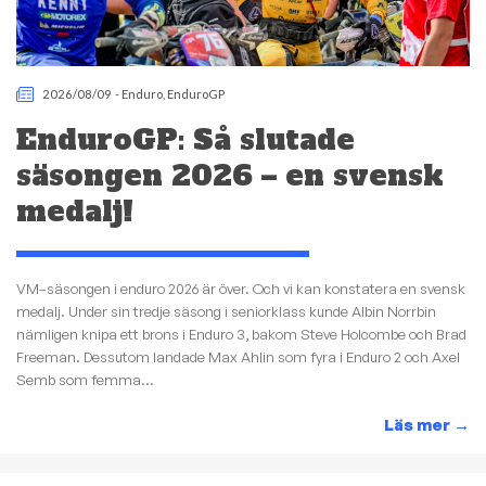
2026/08/09
-
Enduro
,
EnduroGP
EnduroGP: Så slutade
säsongen 2026 – en svensk
medalj!
VM–säsongen i enduro 2026 är över. Och vi kan konstatera en svensk
medalj. Under sin tredje säsong i seniorklass kunde Albin Norrbin
nämligen knipa ett brons i Enduro 3, bakom Steve Holcombe och Brad
Freeman. Dessutom landade Max Ahlin som fyra i Enduro 2 och Axel
Semb som femma...
Läs mer
→