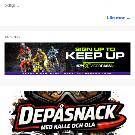
tydligt...
Läs mer
→
ANNONS: