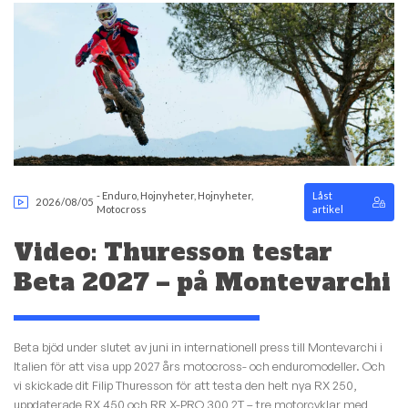
-
Enduro
,
Hojnyheter
,
Hojnyheter
,
Låst
2026/08/05
Motocross
artikel
Video: Thuresson testar
Beta 2027 – på Montevarchi
Beta bjöd under slutet av juni in internationell press till Montevarchi i
Italien för att visa upp 2027 års motocross- och enduromodeller. Och
vi skickade dit Filip Thuresson för att testa den helt nya RX 250,
uppdaterade RX 450 och RR X-PRO 300 2T – tre motorcyklar med