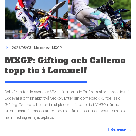
2026/08/03
-
Motocross
,
MXGP
MXGP: Gifting och Callemo
topp tio i Lommel!
Det våras för de svenska VM–stjärnorna inför årets stora crossfest i
Uddevalla om knappt två veckor. Efter sin comeback kunde Isak
Gifting för andra helgen i rad placera sig topp tio i MXGP, när han
efter dubbla åttondeplatser blev totalåtta i Lommel. Dessutom fick
han med sig en sjätteplats...
Läs mer
→