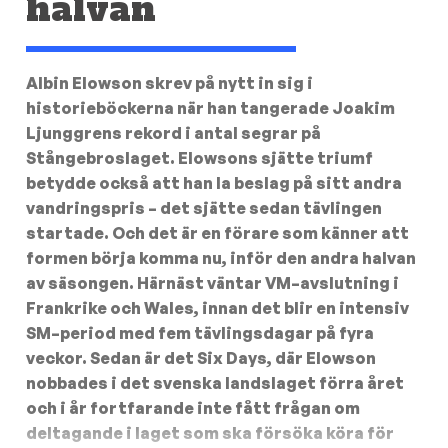
halvan
Albin Elowson skrev på nytt in sig i
historieböckerna när han tangerade Joakim
Ljunggrens rekord i antal segrar på
Stångebroslaget. Elowsons sjätte triumf
betydde också att han la beslag på sitt andra
vandringspris – det sjätte sedan tävlingen
startade. Och det är en förare som känner att
formen börja komma nu, inför den andra halvan
av säsongen. Härnäst väntar VM–avslutning i
Frankrike och Wales, innan det blir en intensiv
SM–period med fem tävlingsdagar på fyra
veckor. Sedan är det Six Days, där Elowson
nobbades i det svenska landslaget förra året
och i år fortfarande inte fått frågan om
deltagande i laget som ska försöka köra för