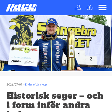
2026/07/07
-
Enduro
,
Varvlopp
Historisk seger – och
i form inför andra