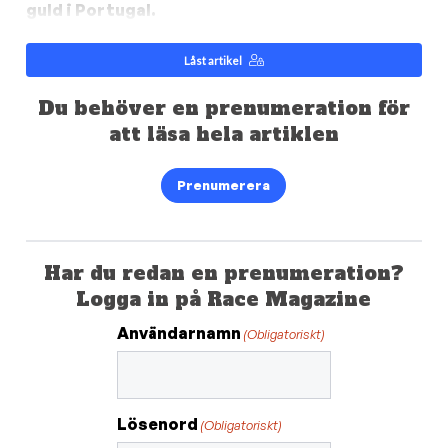
guld i Portugal.
Låst artikel
Du behöver en prenumeration för
att läsa hela artiklen
Prenumerera
Har du redan en prenumeration?
Logga in på Race Magazine
Användarnamn
(Obligatoriskt)
Lösenord
(Obligatoriskt)