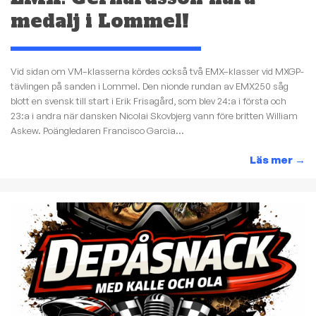
medalj i Lommel!
Vid sidan om VM–klasserna kördes också två EMX–klasser vid MXGP-
tävlingen på sanden i Lommel. Den nionde rundan av EMX250 såg
blott en svensk till start i Erik Frisagård, som blev 24:a i första och
23:a i andra när dansken Nicolai Skovbjerg vann före britten William
Askew. Poängledaren Francisco Garcia...
Läs mer
→