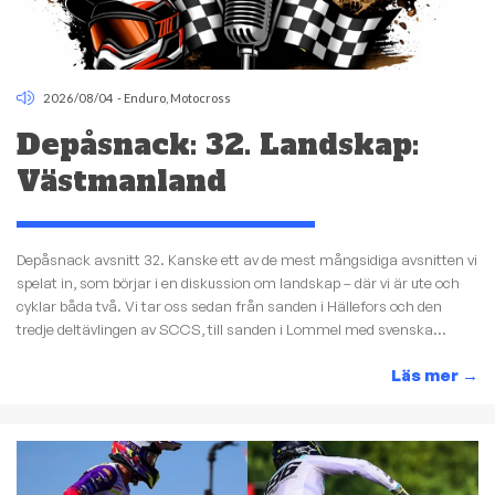
2026/08/04
-
Enduro
,
Motocross
Depåsnack: 32. Landskap:
Västmanland
Depåsnack avsnitt 32. Kanske ett av de mest mångsidiga avsnitten vi
spelat in, som börjar i en diskussion om landskap – där vi är ute och
cyklar båda två. Vi tar oss sedan från sanden i Hällefors och den
tredje deltävlingen av SCCS, till sanden i Lommel med svenska...
Läs mer
→