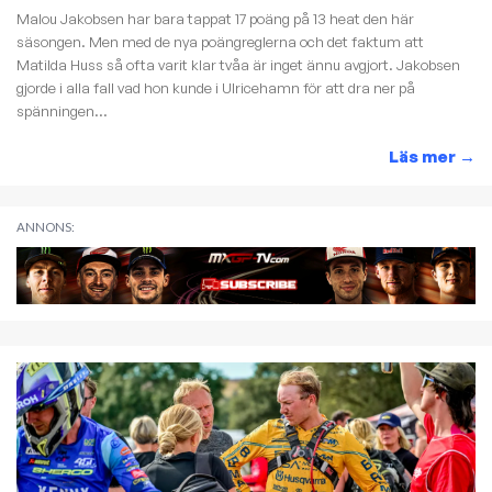
Malou Jakobsen har bara tappat 17 poäng på 13 heat den här
säsongen. Men med de nya poängreglerna och det faktum att
Matilda Huss så ofta varit klar tvåa är inget ännu avgjort. Jakobsen
gjorde i alla fall vad hon kunde i Ulricehamn för att dra ner på
spänningen...
Läs mer
→
ANNONS: