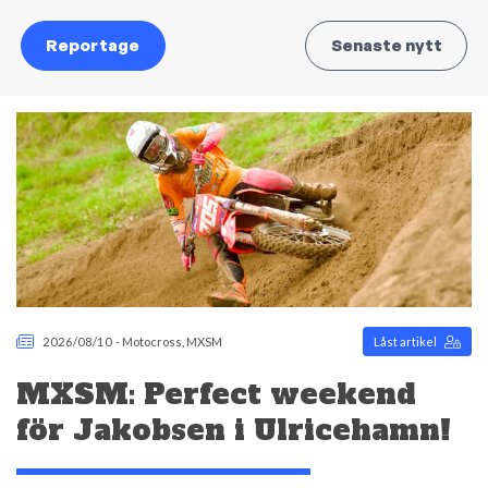
Reportage
Senaste nytt
2026/08/10
-
Motocross
,
MXSM
Låst artikel
MXSM: Perfect weekend
för Jakobsen i Ulricehamn!