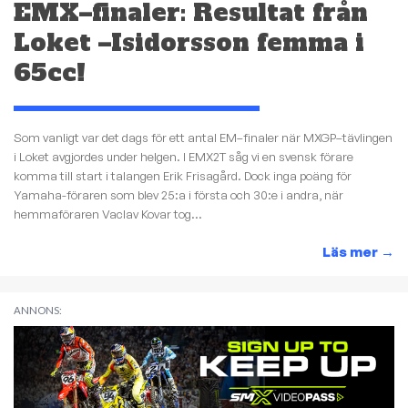
EMX–finaler: Resultat från
Loket –Isidorsson femma i
65cc!
Som vanligt var det dags för ett antal EM–finaler när MXGP–tävlingen
i Loket avgjordes under helgen. I EMX2T såg vi en svensk förare
komma till start i talangen Erik Frisagård. Dock inga poäng för
Yamaha-föraren som blev 25:a i första och 30:e i andra, när
hemmaföraren Vaclav Kovar tog...
Läs mer
→
ANNONS: