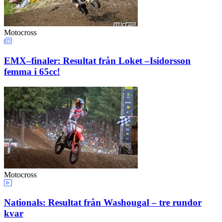
Motocross
EMX–finaler: Resultat från Loket –Isidorsson
femma i 65cc!
Motocross
Nationals: Resultat från Washougal – tre rundor
kvar