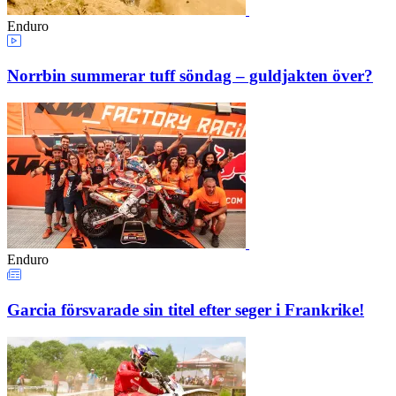
Enduro
Norrbin summerar tuff söndag – guldjakten över?
Enduro
Garcia försvarade sin titel efter seger i Frankrike!