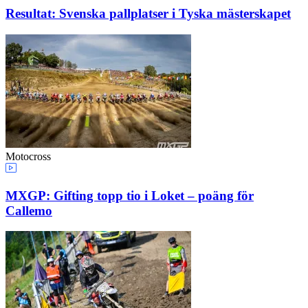
Resultat: Svenska pallplatser i Tyska mästerskapet
Motocross
MXGP: Gifting topp tio i Loket – poäng för
Callemo