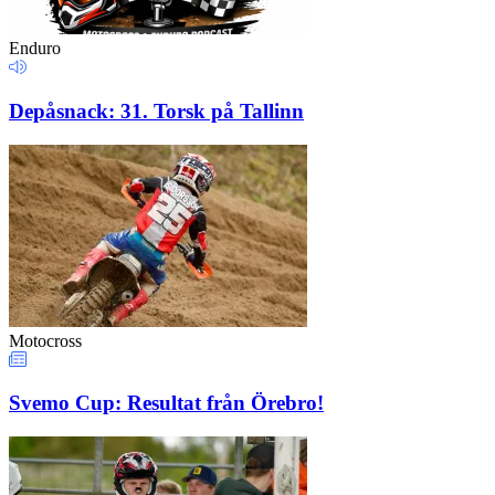
Enduro
Depåsnack: 31. Torsk på Tallinn
Motocross
Svemo Cup: Resultat från Örebro!