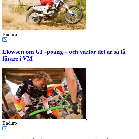
Enduro
Elowson om GP–poäng – och varför det är så få
förare i VM
Enduro