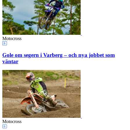
Motocross
Gole om segern i Varberg – och nya jobbet som
väntar
Motocross