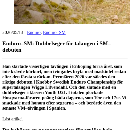
2026/05/13
-
Enduro
,
Enduro–SM
Enduro–SM: Dubbelseger för talangen i SM–
debuten
Han startade visserligen tävlingen i Enköping förra året, som
inte krävde körkort, men tvingades bryta med maskinfel redan
efter den första sträckan. Premiären 2026 var således den
riktiga debuten i Knobby Swedish Enduro Championship för
supertalangen Wiggo Lifvendahl. Och den slutade med en
dubbelseger i klassen Youth U21. I totalen plockade
Husqvarna-föraren poäng båda dagarna, som 19:e och 17:e. Vi
snackade med honom efter segrarna – och berörde även den
senaste VM–tävlingen i Spanien.
Låst artikel