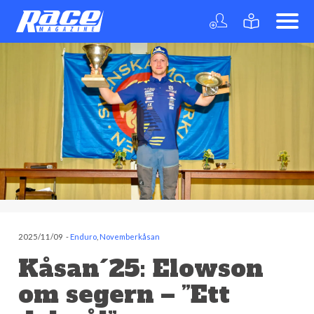
2025/11/09
-
Enduro
,
Novemberkåsan
Kåsan´25: Elowson
om segern – ”Ett