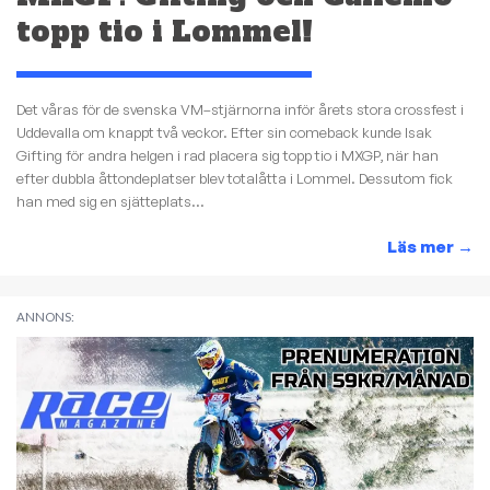
topp tio i Lommel!
Det våras för de svenska VM–stjärnorna inför årets stora crossfest i
Uddevalla om knappt två veckor. Efter sin comeback kunde Isak
Gifting för andra helgen i rad placera sig topp tio i MXGP, när han
efter dubbla åttondeplatser blev totalåtta i Lommel. Dessutom fick
han med sig en sjätteplats...
Läs mer
→
ANNONS: