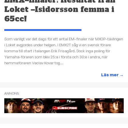
Loket –Isidorsson femma i
65cc!
Som vanligt var det dags för ett antal EM–finaler när MXGP–tävlingen
i Loket avgjordes under helgen. I EMX2T såg vi en svensk förare
komma till start i talangen Erik Frisagård. Dock inga poäng för
Yamaha-föraren som blev 25:a i första och 30:e i andra, när
hemmaföraren Vaclav Kovar tog...
Läs mer
→
ANNONS: