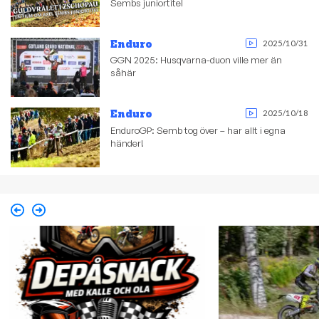
Sembs juniortitel
Enduro
2025/10/31
GGN 2025: Husqvarna-duon ville mer än
såhär
Enduro
2025/10/18
EnduroGP: Semb tog över – har allt i egna
händer!