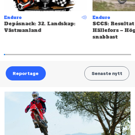
Enduro
Enduro
Depåsnack: 32. Landskap:
SCCS: Resultat
Västmanland
Hällefors – Hö
snabbast
Reportage
Senaste nytt