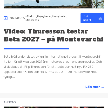
-
Enduro
,
Hojnyheter
,
Hojnyheter
,
Låst
2026/08/05
Motocross
artikel
Video: Thuresson testar
Beta 2027 – på Montevarchi
Beta bjöd under slutet av juni in internationell press till Montevarchi i
Italien för att visa upp 2027 års motocross- och enduromodeller. Och
vi skickade dit Filip Thuresson för att testa den helt nya RX 250,
uppdaterade RX 450 och RR X-PRO 300 2T – tre motorcyklar med
tydligt...
Läs mer
→
ANNONS: