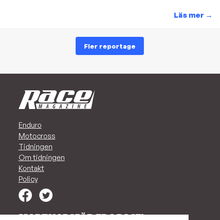
Läs mer
→
Fler reportage
Enduro
Motocross
Tidningen
Om tidningen
Kontakt
Policy
MARKNADSFÖR ER I RACE!