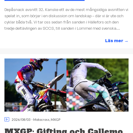
Depåsnack avsnitt 32. Kanske ett av de mest mångsidiga avsnitten vi
spelat in, som börjar i en diskussion om landskap – där vi är ute och
cyklar båda två. Vi tar oss sedan från sanden i Hällefors och den
tredje deltävlingen av SCCS, till sanden i Lommel med svenska...
Läs mer
→
2026/08/03
-
Motocross
,
MXGP
MXGP: Gifting och Callemo