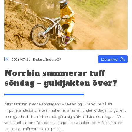
2026/07/21
-
Enduro
,
EnduroGP
Låst artikel
Norrbin summerar tuff
söndag – guldjakten över?
Albin Norrbin inledde söndagens VM–tävling i Frankrike på ett
imponerande sätt. Inte minst efter smällen under lördagsmorgonen,
som gjorde att han inte kunde göra sig själv rättvisa den dagen. Men
verkligheten kom ifatt den guldjagande svensken, som fick slita för
att ta sig i mål och nöja sig med...