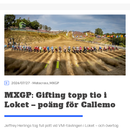
2026/07/27
-
Motocross
,
MXGP
MXGP: Gifting topp tio i
Loket – poäng för Callemo
Jeffrey Herlings tog full pott vid VM–tävlingen i Loket – och övertog