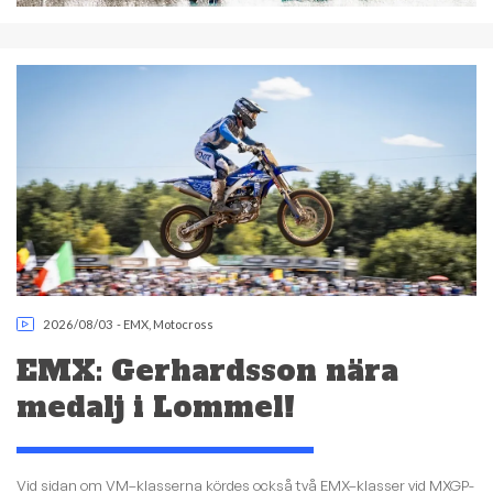
2026/08/03
-
EMX
,
Motocross
EMX: Gerhardsson nära
medalj i Lommel!
Vid sidan om VM–klasserna kördes också två EMX–klasser vid MXGP-