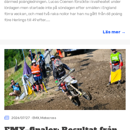
därmed poängledningen. Lucas Coenen försökte i kvalheatet under
lördagen men startade inte på söndagen efter smällen i England
förra veckan, och med två raka nollor har han nu gått från 68 poäng
före Herlings till 49 efter....
Läs mer
→
2026/07/27
-
EMX
,
Motocross
EMX–finaler: Resultat från