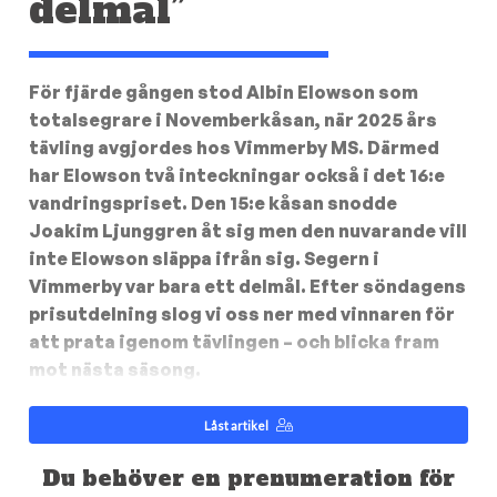
delmål”
För fjärde gången stod Albin Elowson som
totalsegrare i Novemberkåsan, när 2025 års
tävling avgjordes hos Vimmerby MS. Därmed
har Elowson två inteckningar också i det 16:e
vandringspriset. Den 15:e kåsan snodde
Joakim Ljunggren åt sig men den nuvarande vill
inte Elowson släppa ifrån sig. Segern i
Vimmerby var bara ett delmål. Efter söndagens
prisutdelning slog vi oss ner med vinnaren för
att prata igenom tävlingen – och blicka fram
mot nästa säsong.
Låst artikel
Du behöver en prenumeration för