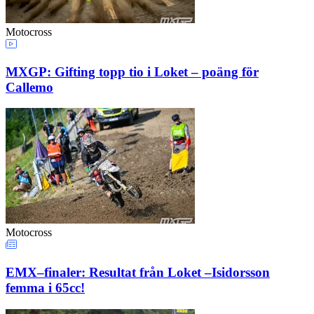
Motocross
MXGP: Gifting topp tio i Loket – poäng för
Callemo
Motocross
EMX–finaler: Resultat från Loket –Isidorsson
femma i 65cc!