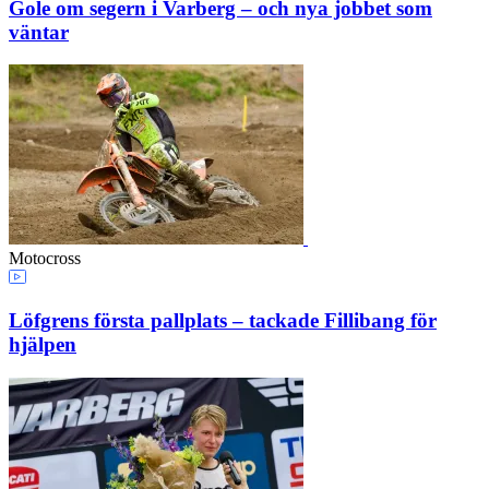
Gole om segern i Varberg – och nya jobbet som
väntar
Motocross
Löfgrens första pallplats – tackade Fillibang för
hjälpen