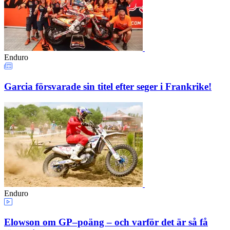
Enduro
Garcia försvarade sin titel efter seger i Frankrike!
Enduro
Elowson om GP–poäng – och varför det är så få