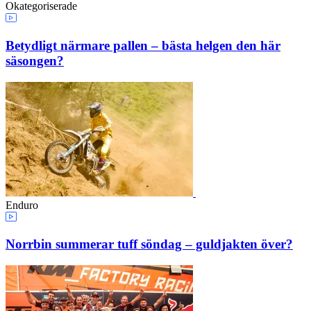
Okategoriserade
Betydligt närmare pallen – bästa helgen den här
säsongen?
Enduro
Norrbin summerar tuff söndag – guldjakten över?