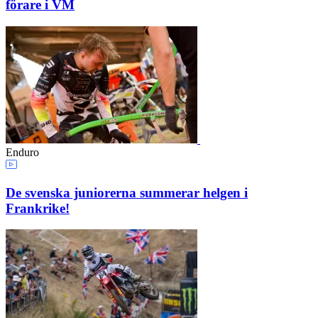
förare i VM
Enduro
De svenska juniorerna summerar helgen i
Frankrike!