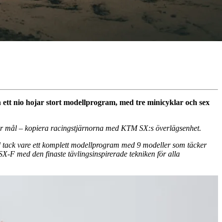
tt nio hojar stort modellprogram, med tre minicyklar och sex
ler mål – kopiera racingstjärnorna med KTM SX:s överlägsenhet.
ld tack vare ett komplett modellprogram med 9 modeller som täcker
X-F med den finaste tävlingsinspirerade tekniken för alla