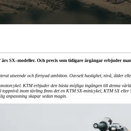
rs SX–modeller. Och precis som tidigare årgångar erbjuder man e
rat utseende och förnyad ambition. Oavsett hastighet, nivå, ålder el
ch motorcykel. KTM erbjuder den bästa möjliga ingången till denna vär
ill toppnivå inom tävling finns det en KTM SX-minicykel, KTM SX eller S
onlig anpassning skapar sedan magin.