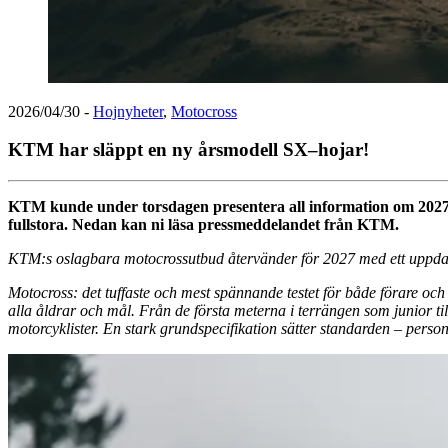
2026/04/30
-
Hojnyheter
,
Motocross
KTM har släppt en ny årsmodell SX–hojar!
KTM kunde under torsdagen presentera all information om 2027 å
fullstora. Nedan kan ni läsa pressmeddelandet från KTM.
KTM:s oslagbara motocrossutbud återvänder för 2027 med ett uppdate
Motocross: det tuffaste och mest spännande testet för både förare o
alla åldrar och mål. Från de första meterna i terrängen som junior t
motorcyklister. En stark grundspecifikation sätter standarden – pers