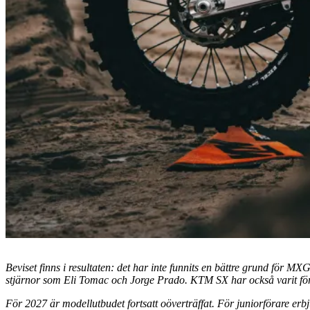
Beviset finns i resultaten: det har inte funnits en bättre grund 
stjärnor som Eli Tomac och Jorge Prado. KTM SX har också varit förs
För 2027 är modellutbudet fortsatt oöverträffat. För juniorförare er