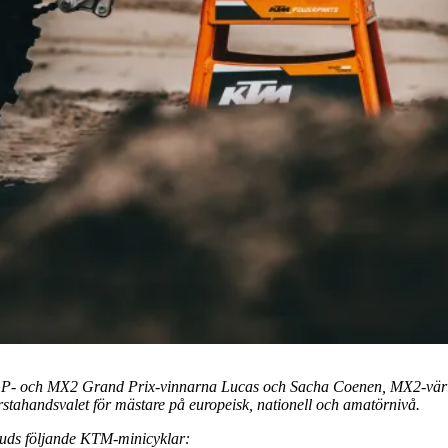
för MXGP- och MX2 Grand Prix-vinnarna Lucas och Sacha Coenen, MX2-v
tahandsvalet för mästare på europeisk, nationell och amatörnivå.
bjuds följande KTM-minicyklar: