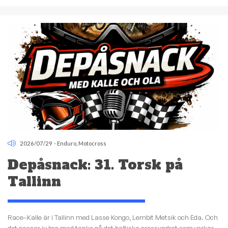
2026/07/29
-
Enduro
,
Motocross
Depåsnack: 31. Torsk på
Tallinn
Race–Kalle är i Tallinn med Lasse Kongo, Lembit Metsik och Eda. Och