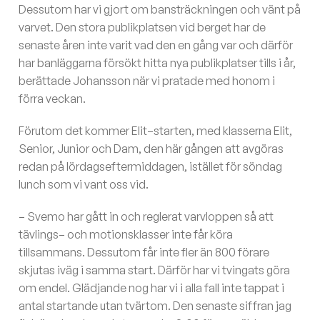
Dessutom har vi gjort om bansträckningen och vänt på
varvet. Den stora publikplatsen vid berget har de
senaste åren inte varit vad den en gång var och därför
har banläggarna försökt hitta nya publikplatser tills i år,
berättade Johansson när vi pratade med honom i
förra veckan.
Förutom det kommer Elit–starten, med klasserna Elit,
Senior, Junior och Dam, den här gången att avgöras
redan på lördagseftermiddagen, istället för söndag
lunch som vi vant oss vid.
– Svemo har gått in och reglerat varvloppen så att
tävlings– och motionsklasser inte får köra
tillsammans. Dessutom får inte fler än 800 förare
skjutas iväg i samma start. Därför har vi tvingats göra
om endel. Glädjande nog har vi i alla fall inte tappat i
antal startande utan tvärtom. Den senaste siffran jag