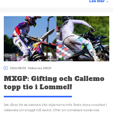
Läs mer
→
2026/08/03
-
Motocross
,
MXGP
MXGP: Gifting och Callemo
topp tio i Lommel!
Det våras för de svenska VM–stjärnorna inför årets stora crossfest i
Uddevalla om knappt två veckor. Efter sin comeback kunde Isak