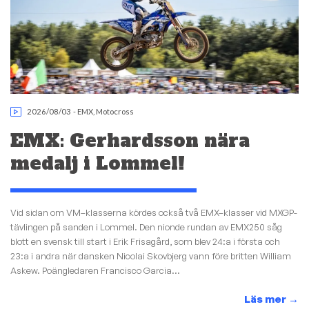
2026/08/03
-
EMX
,
Motocross
EMX: Gerhardsson nära
medalj i Lommel!
Vid sidan om VM–klasserna kördes också två EMX–klasser vid MXGP-
tävlingen på sanden i Lommel. Den nionde rundan av EMX250 såg
blott en svensk till start i Erik Frisagård, som blev 24:a i första och
23:a i andra när dansken Nicolai Skovbjerg vann före britten William
Askew. Poängledaren Francisco Garcia...
Läs mer
→