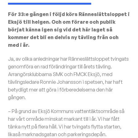
För 33:e gången i följd körs Ränneslättsloppet i
Eksjö till helgen. Och om förare och publik
börjat känna igen sig vid det här laget så
kommer det bli en delvis ny tävling från och
med i år.
Ja, av olika anledningar har Ränneslättsloppet tvingats
genomföra en rad förändringar till årets tävling.
Arrangörsklubbarna SMK och FMCK Eksjö, med
tävlingsledare Ronnie Johansson i spetsen, har haft
betydligt mer att göra i förberedelserna den här
gången.
– På grund av Eksjö Kommuns vattentäktsområde så
har vårt område minskat markant till i år. Vi har fått
tänka nytt på flera håll. Vi har tvingats flytta starten,
likaså marknadsgatan och parkeringsdepån.