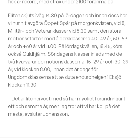
fick är rekord, med strax under 2100 föranmälda.
Eliten skjuts iväg 14.30 på lördagen och innan dess har
vi hunnit avgöra Öppet Spår på morgonkvisten, vid 8,
Militär– och Veteranklasser vid 8.30 samt den stora
motionsstarten med åldersklasserna 40–49 år, 50–59
år och +60 år vid 11.00. På lördagskvällen, 18.45, körs
också Guldhjälm. Söndagens klasser inleds med de
två kvarvarande motionsklasserna, 15–29 år och 30–39
år, vid klockan 8.00, innan det är dags för
Ungdomsklasserna att avsluta endurohelgen i Eksjö
klockan 11.30.
– Det är lite nervöst med så här mycket förändringar till
ett och samma år, men jag tror att vi har koll på det
mesta, avslutar Johansson.