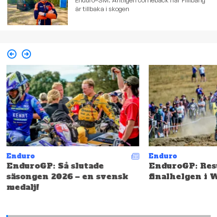
är tillbaka i skogen
Enduro
Enduro
EnduroGP: Så slutade
EnduroGP: Resu
säsongen 2026 – en svensk
finalhelgen i 
medalj!