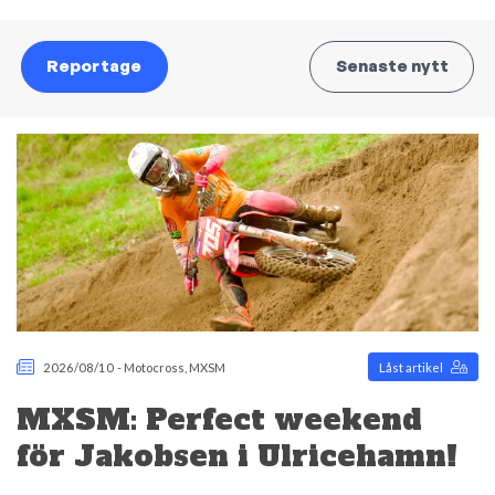
Reportage
Senaste nytt
2026/08/10
-
Motocross
,
MXSM
Låst artikel
MXSM: Perfect weekend
för Jakobsen i Ulricehamn!