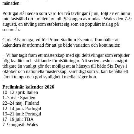
månaden.
Portugal står sedan som värd för två tävlingar i juni, följt av en ännu
inte fastställd ort i mitten av juli. Säsongen avrundas i Wales den 7–9
augusti, en tävling som etablerat sig som ett populärt inslag på
senare år.
Carla Alvarenga, vd för Prime Stadium Eventos, framhåller att
kalendern är utformad för att ge både variation och kontinuitet:
– Vi har tagit fram ett mästerskap med sju deltävlingar som erbjuder
hög kvalitet och skiftande förutsättningar. Att serien avslutas något
tidigare än vanligt gör det möjligt att ta hänsyn till både Six Days i
oktober och nationella mästerskap, samtidigt som vi kan behålla ett
jämnt tempo och god synlighet i media, säger hon.
Preliminär kalender 2026
10–12 april: Italien
1–3 maj: Spanien
22–24 maj: Finland
12–14 juni: Portugal
19–21 juni: Portugal
17–19 juli: TBA
7–9 augusti: Wales