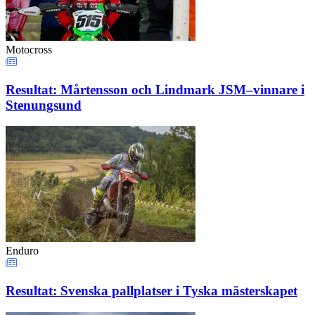
Motocross
Resultat: Mårtensson och Lindmark JSM–vinnare i
Stenungsund
Enduro
Resultat: Svenska pallplatser i Tyska mästerskapet