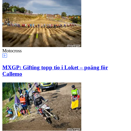
Motocross
MXGP: Gifting topp tio i Loket – poäng för
Callemo