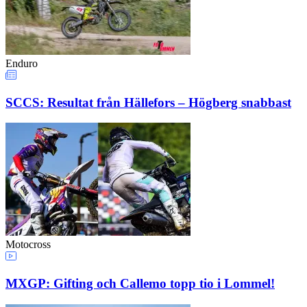
Enduro
SCCS: Resultat från Hällefors – Högberg snabbast
Motocross
MXGP: Gifting och Callemo topp tio i Lommel!