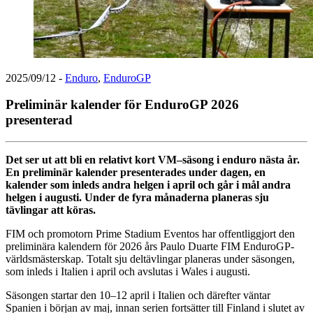
2025/09/12
-
Enduro
,
EnduroGP
Preliminär kalender för EnduroGP 2026
presenterad
Det ser ut att bli en relativt kort VM–säsong i enduro nästa år.
En preliminär kalender presenterades under dagen, en
kalender som inleds andra helgen i april och går i mål andra
helgen i augusti. Under de fyra månaderna planeras sju
tävlingar att köras.
FIM och promotorn Prime Stadium Eventos har offentliggjort den
preliminära kalendern för 2026 års Paulo Duarte FIM EnduroGP-
världsmästerskap. Totalt sju deltävlingar planeras under säsongen,
som inleds i Italien i april och avslutas i Wales i augusti.
Säsongen startar den 10–12 april i Italien och därefter väntar
Spanien i början av maj, innan serien fortsätter till Finland i slutet av