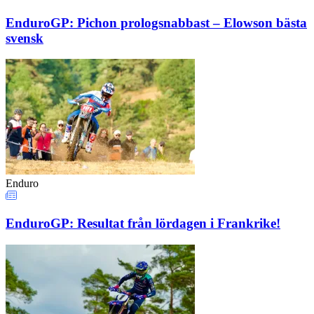
EnduroGP: Pichon prologsnabbast – Elowson bästa
svensk
Enduro
EnduroGP: Resultat från lördagen i Frankrike!