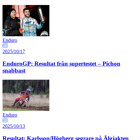
Enduro
2025/10/17
EnduroGP: Resultat från supertestet – Pichon
snabbast
Enduro
2025/10/13
Resultat: Karlsson/Högberg segrare på Älgjakten