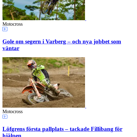
Motocross
Gole om segern i Varberg – och nya jobbet som
väntar
Motocross
Löfgrens första pallplats – tackade Fillibang för
hjälpen