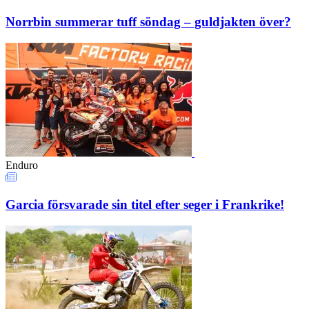
Norrbin summerar tuff söndag – guldjakten över?
Enduro
Garcia försvarade sin titel efter seger i Frankrike!