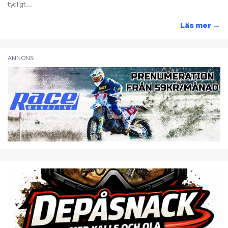
tydligt...
Läs mer
→
ANNONS: