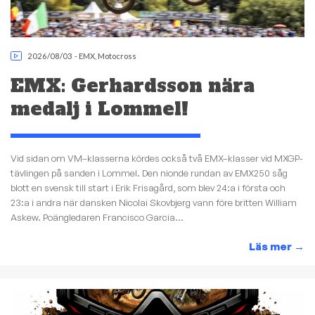
2026/08/03
-
EMX
,
Motocross
EMX: Gerhardsson nära
medalj i Lommel!
Vid sidan om VM–klasserna kördes också två EMX–klasser vid MXGP-
tävlingen på sanden i Lommel. Den nionde rundan av EMX250 såg
blott en svensk till start i Erik Frisagård, som blev 24:a i första och
23:a i andra när dansken Nicolai Skovbjerg vann före britten William
Askew. Poängledaren Francisco Garcia...
Läs mer
→