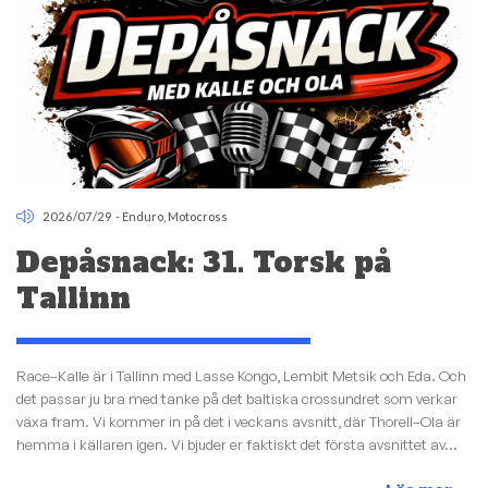
2026/07/29
-
Enduro
,
Motocross
Depåsnack: 31. Torsk på
Tallinn
Race–Kalle är i Tallinn med Lasse Kongo, Lembit Metsik och Eda. Och
det passar ju bra med tanke på det baltiska crossundret som verkar
växa fram. Vi kommer in på det i veckans avsnitt, där Thorell–Ola är
hemma i källaren igen. Vi bjuder er faktiskt det första avsnittet av...