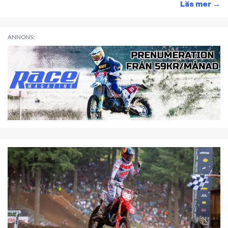
Läs mer
→
ANNONS: