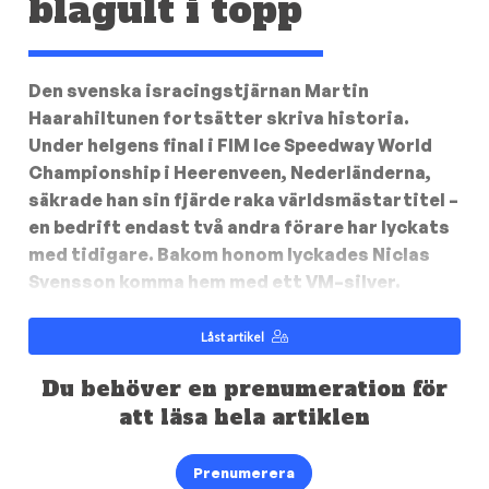
blågult i topp
Den svenska isracingstjärnan Martin
Haarahiltunen fortsätter skriva historia.
Under helgens final i FIM Ice Speedway World
Championship i Heerenveen, Nederländerna,
säkrade han sin fjärde raka världsmästartitel –
en bedrift endast två andra förare har lyckats
med tidigare. Bakom honom lyckades Niclas
Svensson komma hem med ett VM–silver.
Låst artikel
Du behöver en prenumeration för
att läsa hela artiklen
Prenumerera