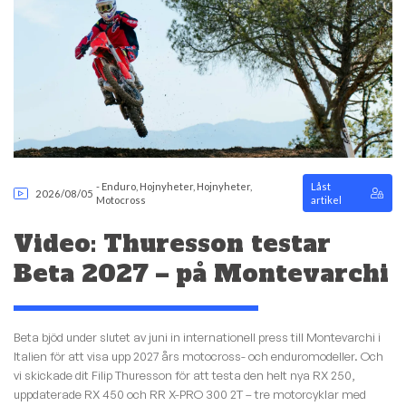
-
Enduro
,
Hojnyheter
,
Hojnyheter
,
Låst
2026/08/05
Motocross
artikel
Video: Thuresson testar
Beta 2027 – på Montevarchi
Beta bjöd under slutet av juni in internationell press till Montevarchi i
Italien för att visa upp 2027 års motocross- och enduromodeller. Och
vi skickade dit Filip Thuresson för att testa den helt nya RX 250,
uppdaterade RX 450 och RR X-PRO 300 2T – tre motorcyklar med