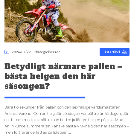
2026/07/22
-
Okategoriserade
Låst artikel
Betydligt närmare pallen –
bästa helgen den här
säsongen?
Bara tio sekunder från pallen och den sexfaldige världsmästaren
Andrea Verona. Och en helg där söndagen var bättre än lördagen, där
det till och med gick bättre och bättre ju längre helgen pågick. Max
Ahlin kunde summera sin kanske bästa VM–helg den här säsongen –
men fortfarande fattas pallplatsen...