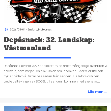
2026/08/04
-
Enduro
,
Motocross
Depåsnack: 32. Landskap:
Västmanland
Depåsnack avsnitt 32. Kanske ett av de mest mångsidiga avsnitten vi
spelat in, som börjar i en diskussion om landskap – där vi är ute och
cyklar båda två. Vi tar oss sedan från sanden i Hällefors och den
tredje deltävlingen av SCCS, till sanden i Lommel med svenska...
Läs mer
→