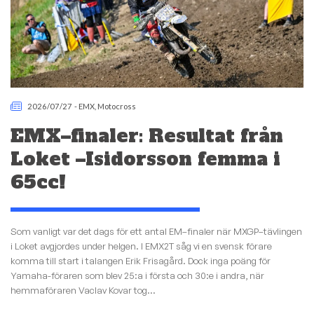
2026/07/27
-
EMX
,
Motocross
EMX–finaler: Resultat från
Loket –Isidorsson femma i
65cc!
Som vanligt var det dags för ett antal EM–finaler när MXGP–tävlingen
i Loket avgjordes under helgen. I EMX2T såg vi en svensk förare
komma till start i talangen Erik Frisagård. Dock inga poäng för
Yamaha-föraren som blev 25:a i första och 30:e i andra, när
hemmaföraren Vaclav Kovar tog...