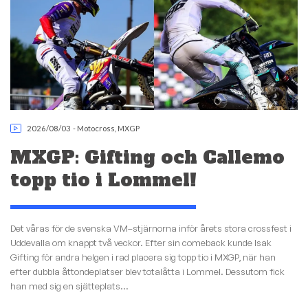
2026/08/03
-
Motocross
,
MXGP
MXGP: Gifting och Callemo
topp tio i Lommel!
Det våras för de svenska VM–stjärnorna inför årets stora crossfest i
Uddevalla om knappt två veckor. Efter sin comeback kunde Isak
Gifting för andra helgen i rad placera sig topp tio i MXGP, när han
efter dubbla åttondeplatser blev totalåtta i Lommel. Dessutom fick
han med sig en sjätteplats...