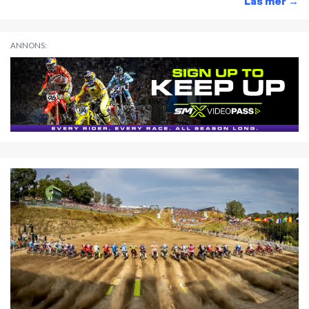
Läs mer
→
ANNONS: