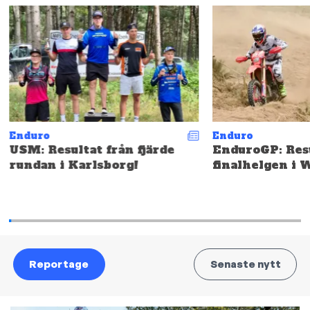
Enduro
Enduro
USM: Resultat från fjärde
EnduroGP: Resu
rundan i Karlsborg!
finalhelgen i 
Reportage
Senaste nytt