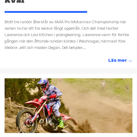
kvar
Blott tre rundor återstår av AMA Pro Motocross Championship när
serien nu tar ett tre veckor långt uppehåll. Och det med Hunter
Lawrence och Levi Kitchen i poängledning. Lawrence vann för femte
gången när den åttonde rundan kördes i Washougal, närmast före
lillebror Jett och Haiden Degan. Det betyder...
Läs mer
→