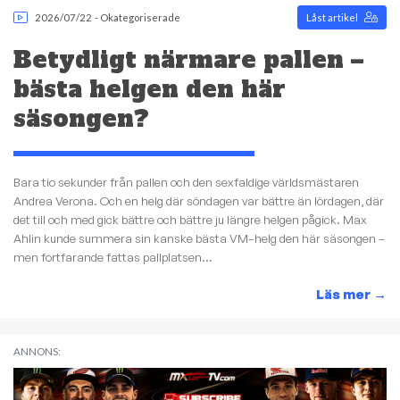
2026/07/22
-
Okategoriserade
Låst artikel
Betydligt närmare pallen –
bästa helgen den här
säsongen?
Bara tio sekunder från pallen och den sexfaldige världsmästaren
Andrea Verona. Och en helg där söndagen var bättre än lördagen, där
det till och med gick bättre och bättre ju längre helgen pågick. Max
Ahlin kunde summera sin kanske bästa VM–helg den här säsongen –
men fortfarande fattas pallplatsen...
Läs mer
→
ANNONS: