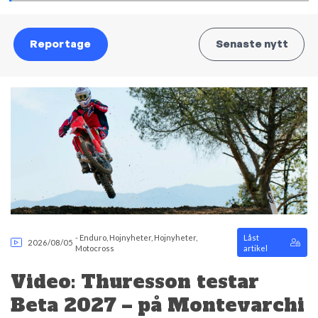
Reportage
Senaste nytt
-
Enduro
,
Hojnyheter
,
Hojnyheter
,
Låst
2026/08/05
Motocross
artikel
Video: Thuresson testar
Beta 2027 – på Montevarchi