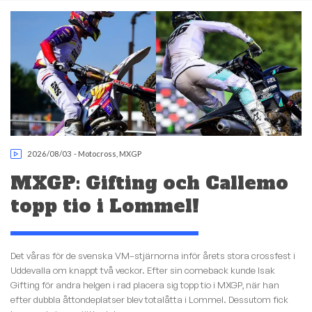
2026/08/03
-
Motocross
,
MXGP
MXGP: Gifting och Callemo
topp tio i Lommel!
Det våras för de svenska VM–stjärnorna inför årets stora crossfest i
Uddevalla om knappt två veckor. Efter sin comeback kunde Isak
Gifting för andra helgen i rad placera sig topp tio i MXGP, när han
efter dubbla åttondeplatser blev totalåtta i Lommel. Dessutom fick