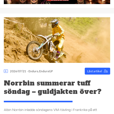
2026/07/21
-
Enduro
,
EnduroGP
Låst artikel
Norrbin summerar tuff
söndag – guldjakten över?
Albin Norrbin inledde söndagens VM–tävling i Frankrike på ett