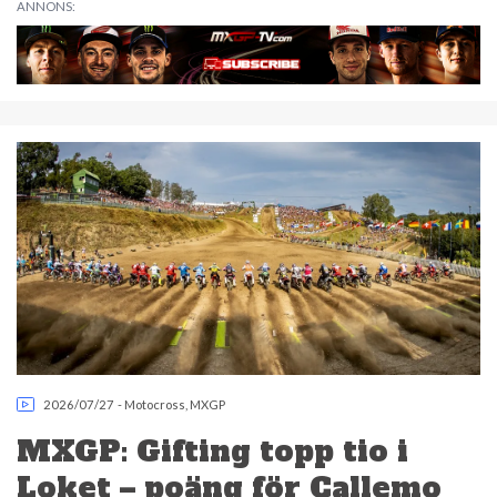
ANNONS:
2026/07/27
-
Motocross
,
MXGP
MXGP: Gifting topp tio i
Loket – poäng för Callemo