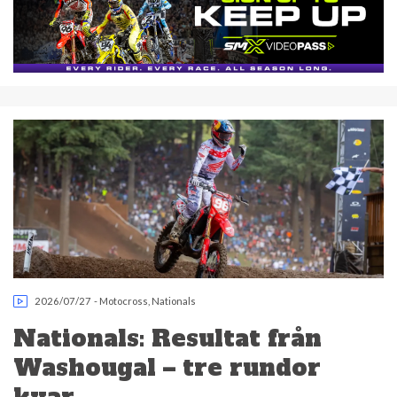
2026/07/27
-
Motocross
,
Nationals
Nationals: Resultat från
Washougal – tre rundor