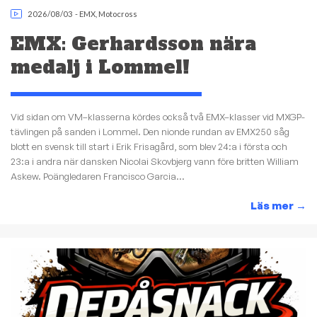
2026/08/03
-
EMX
,
Motocross
EMX: Gerhardsson nära
medalj i Lommel!
Vid sidan om VM–klasserna kördes också två EMX–klasser vid MXGP-
tävlingen på sanden i Lommel. Den nionde rundan av EMX250 såg
blott en svensk till start i Erik Frisagård, som blev 24:a i första och
23:a i andra när dansken Nicolai Skovbjerg vann före britten William
Askew. Poängledaren Francisco Garcia...
Läs mer
→