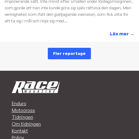
imponerande sätt. Inte minst efter smällen under lördagsmorgonen,
som gjorde att han inte kunde göra sig själv rättvisa den dagen. Men
verkligheten kom ifatt den guldjagande svensken, som fick slita för
att ta sig i mål och nöja sig med...
Läs mer
→
Fler reportage
Enduro
Motocross
Tidningen
Om tidningen
Kontakt
Policy