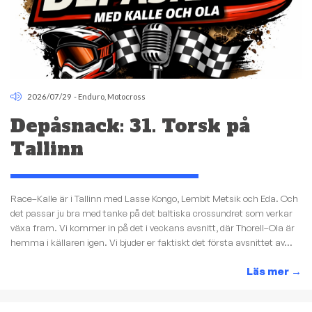
2026/07/29
-
Enduro
,
Motocross
Depåsnack: 31. Torsk på
Tallinn
Race–Kalle är i Tallinn med Lasse Kongo, Lembit Metsik och Eda. Och
det passar ju bra med tanke på det baltiska crossundret som verkar
växa fram. Vi kommer in på det i veckans avsnitt, där Thorell–Ola är
hemma i källaren igen. Vi bjuder er faktiskt det första avsnittet av...
Läs mer
→