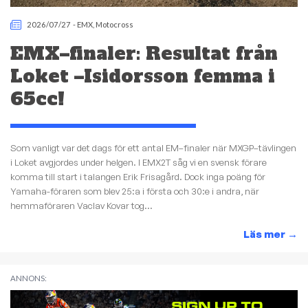
2026/07/27
-
EMX
,
Motocross
EMX–finaler: Resultat från
Loket –Isidorsson femma i
65cc!
Som vanligt var det dags för ett antal EM–finaler när MXGP–tävlingen
i Loket avgjordes under helgen. I EMX2T såg vi en svensk förare
komma till start i talangen Erik Frisagård. Dock inga poäng för
Yamaha-föraren som blev 25:a i första och 30:e i andra, när
hemmaföraren Vaclav Kovar tog...
Läs mer
→
ANNONS: