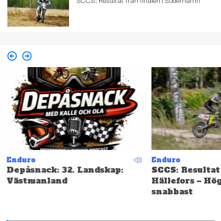
SCCS: Resultat från finalen i Söderhamn
Enduro
Enduro
Depåsnack: 32. Landskap:
SCCS: Resultat
Västmanland
Hällefors – Hö
snabbast