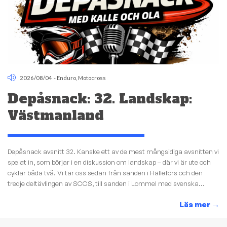
2026/08/04
-
Enduro
,
Motocross
Depåsnack: 32. Landskap:
Västmanland
Depåsnack avsnitt 32. Kanske ett av de mest mångsidiga avsnitten vi
spelat in, som börjar i en diskussion om landskap – där vi är ute och
cyklar båda två. Vi tar oss sedan från sanden i Hällefors och den
tredje deltävlingen av SCCS, till sanden i Lommel med svenska...
Läs mer
→