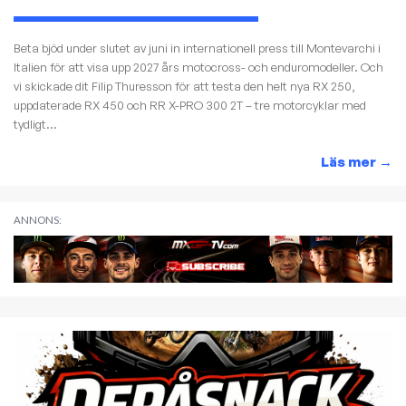
Beta bjöd under slutet av juni in internationell press till Montevarchi i
Italien för att visa upp 2027 års motocross- och enduromodeller. Och
vi skickade dit Filip Thuresson för att testa den helt nya RX 250,
uppdaterade RX 450 och RR X-PRO 300 2T – tre motorcyklar med
tydligt...
Läs mer
→
ANNONS: