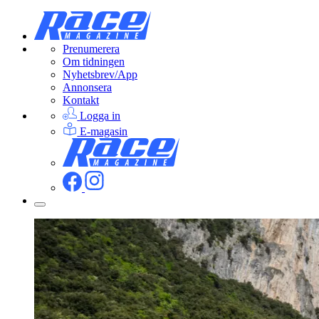
Prenumerera
Om tidningen
Nyhetsbrev/App
Annonsera
Kontakt
Logga in
E-magasin