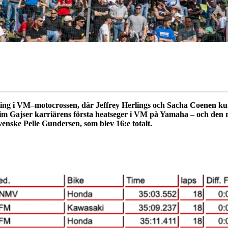
vling i VM–motocrossen, där Jeffrey Herlings och Sacha Coenen k
Tim Gajser karriärens första heatseger i VM på Yamaha – och de
nske Pelle Gundersen, som blev 16:e totalt.