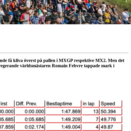
unde få kliva överst på pallen i MXGP respektive MX2. Men det
n regerande världsmästaren Romain Febvre tappade mark i