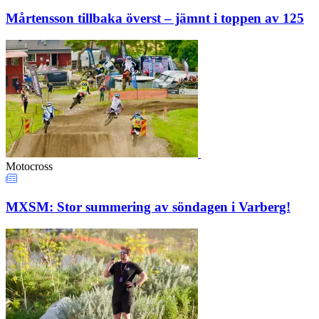
Mårtensson tillbaka överst – jämnt i toppen av 125
Motocross
MXSM: Stor summering av söndagen i Varberg!