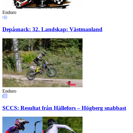
Enduro
Depåsnack: 32. Landskap: Västmanland
Enduro
SCCS: Resultat från Hällefors – Högberg snabbast