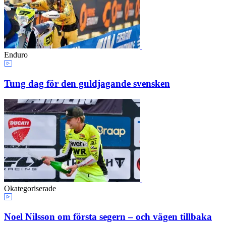
Enduro
Tung dag för den guldjagande svensken
Okategoriserade
Noel Nilsson om första segern – och vägen tillbaka