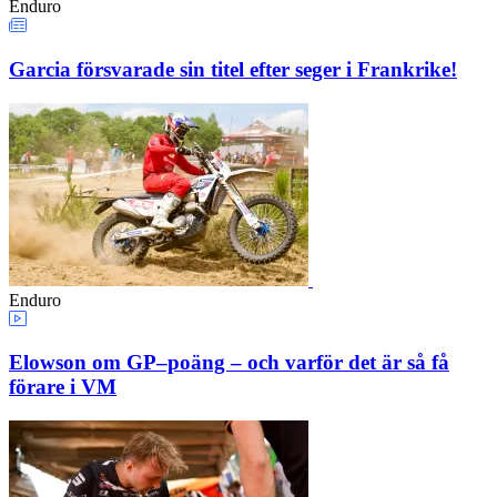
Enduro
Garcia försvarade sin titel efter seger i Frankrike!
Enduro
Elowson om GP–poäng – och varför det är så få
förare i VM