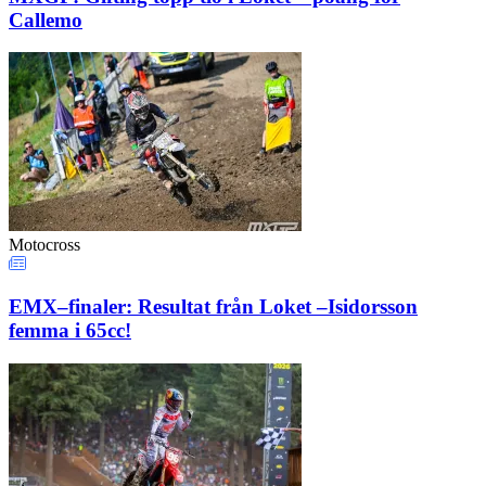
Callemo
Motocross
EMX–finaler: Resultat från Loket –Isidorsson
femma i 65cc!