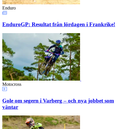
Enduro
EnduroGP: Resultat från lördagen i Frankrike!
Motocross
Gole om segern i Varberg – och nya jobbet som
väntar