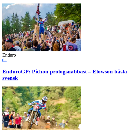
Enduro
EnduroGP: Pichon prologsnabbast – Elowson bästa
svensk