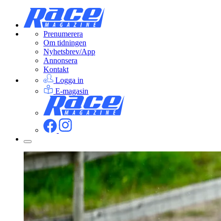
Prenumerera
Om tidningen
Nyhetsbrev/App
Annonsera
Kontakt
Logga in
E-magasin