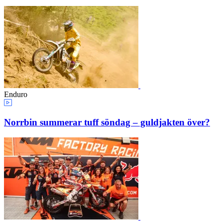
Enduro
Norrbin summerar tuff söndag – guldjakten över?