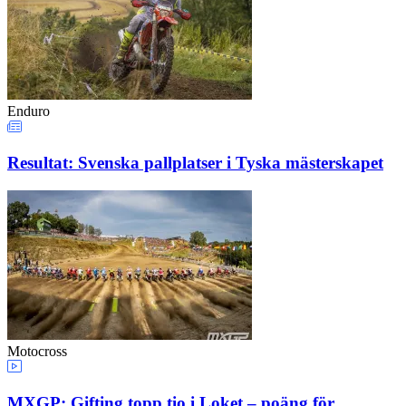
Enduro
Resultat: Svenska pallplatser i Tyska mästerskapet
Motocross
MXGP: Gifting topp tio i Loket – poäng för