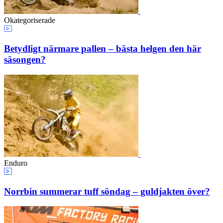
Okategoriserade
Betydligt närmare pallen – bästa helgen den här
säsongen?
Enduro
Norrbin summerar tuff söndag – guldjakten över?