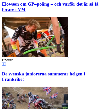
Elowson om GP–poäng – och varför det är så få
förare i VM
Enduro
De svenska juniorerna summerar helgen i
Frankrike!