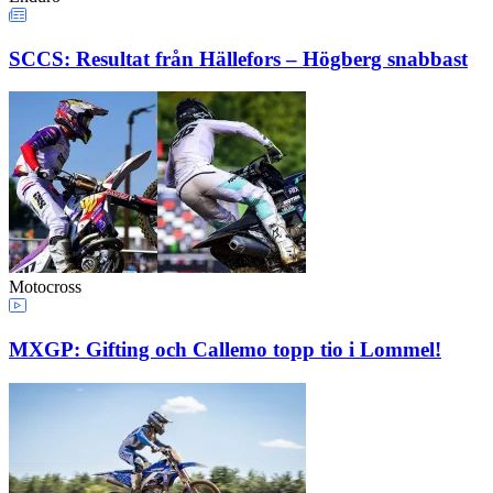
SCCS: Resultat från Hällefors – Högberg snabbast
Motocross
MXGP: Gifting och Callemo topp tio i Lommel!