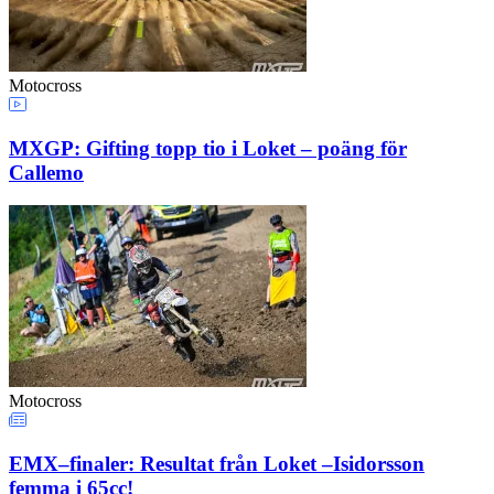
Motocross
MXGP: Gifting topp tio i Loket – poäng för
Callemo
Motocross
EMX–finaler: Resultat från Loket –Isidorsson
femma i 65cc!