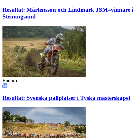
Resultat: Mårtensson och Lindmark JSM–vinnare i
Stenungsund
Enduro
Resultat: Svenska pallplatser i Tyska mästerskapet