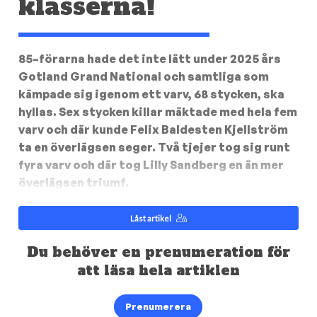
klasserna!
85–förarna hade det inte lätt under 2025 års
Gotland Grand National och samtliga som
kämpade sig igenom ett varv, 68 stycken, ska
hyllas. Sex stycken killar mäktade med hela fem
varv och där kunde Felix Baldesten Kjellström
ta en överlägsen seger. Två tjejer tog sig runt
fyra varv och där tog Lilly Sandberg en än mer
överlägsen triumf.
Låst artikel
Du behöver en prenumeration för
att läsa hela artiklen
Prenumerera