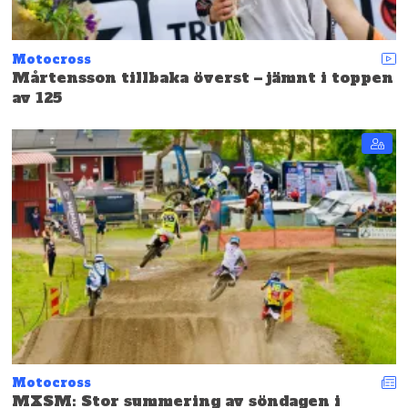
Motocross
Mårtensson tillbaka överst – jämnt i toppen
av 125
Motocross
MXSM: Stor summering av söndagen i