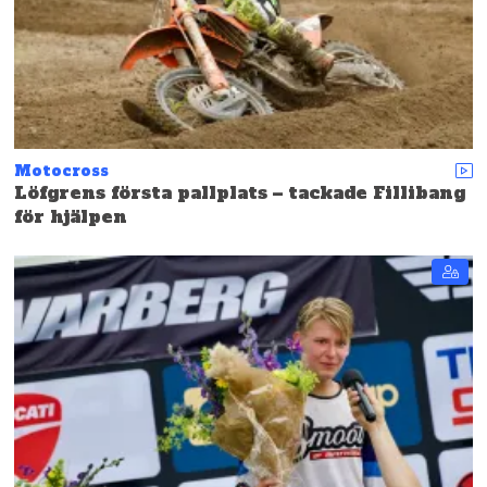
Motocross
Löfgrens första pallplats – tackade Fillibang
för hjälpen