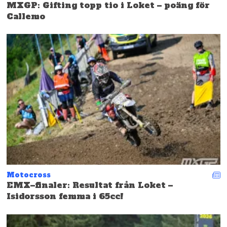
MXGP: Gifting topp tio i Loket – poäng för
Callemo
Motocross
EMX–finaler: Resultat från Loket –
Isidorsson femma i 65cc!