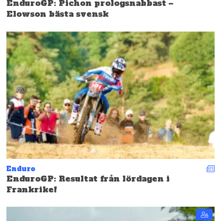
EnduroGP: Pichon prologsnabbast –
Elowson bästa svensk
Enduro
EnduroGP: Resultat från lördagen i
Frankrike!