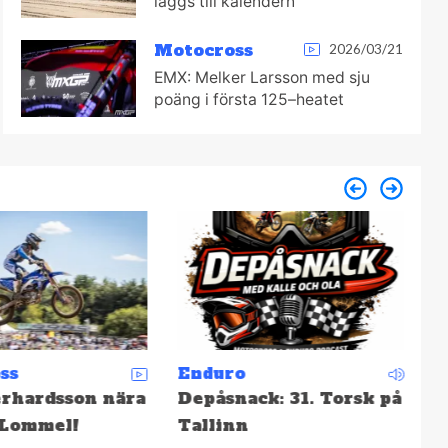
läggs till kalendern
Motocross
2026/03/21
EMX: Melker Larsson med sju
poäng i första 125–heatet
ss
Enduro
M
rhardsson nära
Depåsnack: 31. Torsk på
S
 Lommel!
Tallinn
f