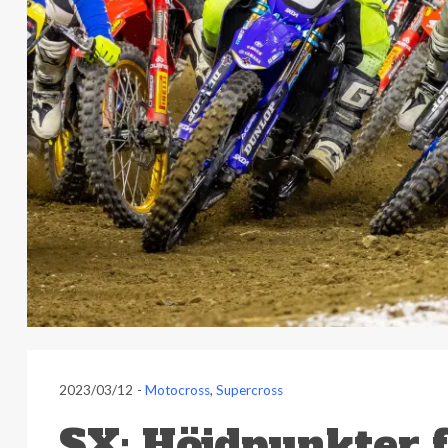
2023/03/12
-
Motocross
,
Supercross
SX: Höjdpunkter f