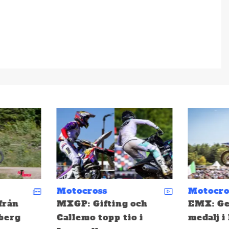
Motocross
Motocro
från
MXGP: Gifting och
EMX: Ge
berg
Callemo topp tio i
medalj i