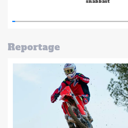
snabbast
Reportage