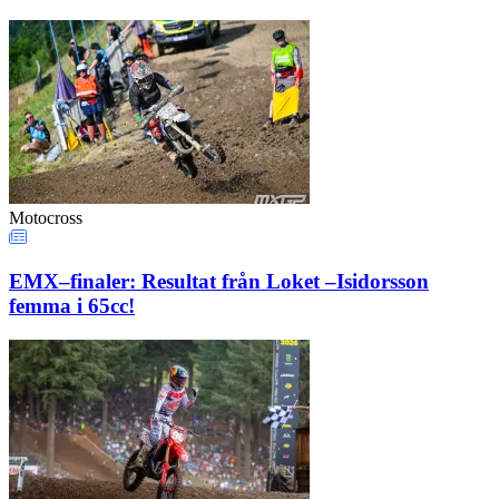
Motocross
EMX–finaler: Resultat från Loket –Isidorsson
femma i 65cc!