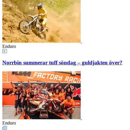
Enduro
Norrbin summerar tuff söndag – guldjakten över?
Enduro