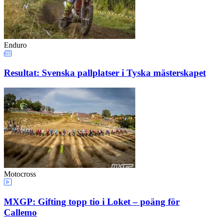
Enduro
Resultat: Svenska pallplatser i Tyska mästerskapet
Motocross
MXGP: Gifting topp tio i Loket – poäng för
Callemo