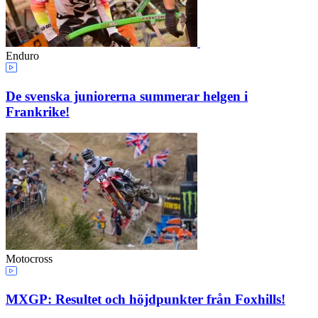
Enduro
De svenska juniorerna summerar helgen i
Frankrike!
Motocross
MXGP: Resultet och höjdpunkter från Foxhills!