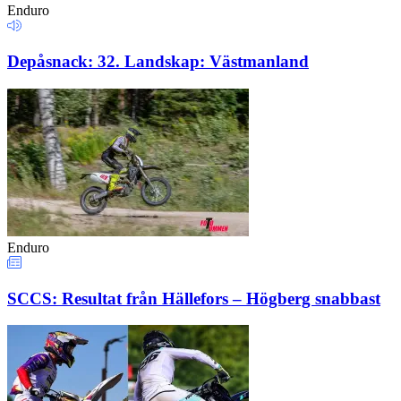
Enduro
Depåsnack: 32. Landskap: Västmanland
Enduro
SCCS: Resultat från Hällefors – Högberg snabbast