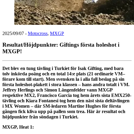
2025/09/07
-
Motocross
,
MXGP
Resultat/Höjdpunkter: Giftings första holeshot i
MXGP!
Det blev en tung tävling i Turkiet för Isak Gifting, med bara
tolv inkörda poäng och en total 14:e plats (21 ordinarie VM–
förare kom till start). Men svensken la i alla fall beslag på sin
första holeshot-plakett i stora klassen – hans andra totalt i VM.
Jeffrey Herlings och Simon Längenfelder vann MXGP
respektive MX2, Francisco Garcia tog hem årets sista EMX250-
tävling och Kiara Fontanesi tog hem den näst sista deltävlingen
i MX Women – där SM-ledaren Martine Hughes för första
gången fick kliva upp på pallen som trea. Här är resultat och
höjdpunkter från söndagen i Turkiet.
MXGP, Heat 1: