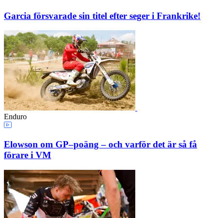
Garcia försvarade sin titel efter seger i Frankrike!
Enduro
Elowson om GP–poäng – och varför det är så få
förare i VM