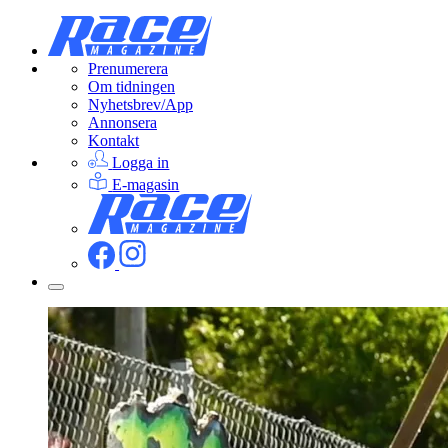
Prenumerera
Om tidningen
Nyhetsbrev/App
Annonsera
Kontakt
Logga in
E-magasin