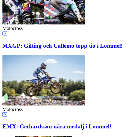
Motocross
MXGP: Gifting och Callemo topp tio i Lommel!
Motocross
EMX: Gerhardsson nära medalj i Lommel!