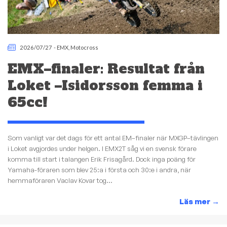
2026/07/27
-
EMX
,
Motocross
EMX–finaler: Resultat från
Loket –Isidorsson femma i
65cc!
Som vanligt var det dags för ett antal EM–finaler när MXGP–tävlingen
i Loket avgjordes under helgen. I EMX2T såg vi en svensk förare
komma till start i talangen Erik Frisagård. Dock inga poäng för
Yamaha-föraren som blev 25:a i första och 30:e i andra, när
hemmaföraren Vaclav Kovar tog...
Läs mer
→