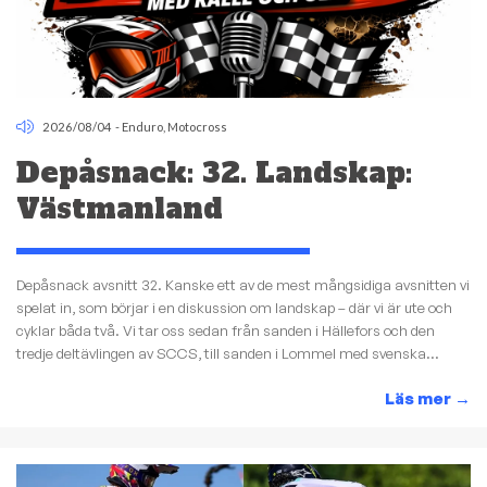
2026/08/04
-
Enduro
,
Motocross
Depåsnack: 32. Landskap:
Västmanland
Depåsnack avsnitt 32. Kanske ett av de mest mångsidiga avsnitten vi
spelat in, som börjar i en diskussion om landskap – där vi är ute och
cyklar båda två. Vi tar oss sedan från sanden i Hällefors och den
tredje deltävlingen av SCCS, till sanden i Lommel med svenska...
Läs mer
→