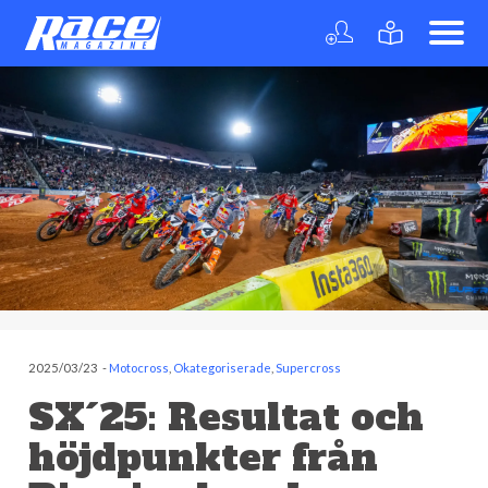
2025/03/23
-
Motocross
,
Okategoriserade
,
Supercross
SX´25: Resultat och
höjdpunkter från