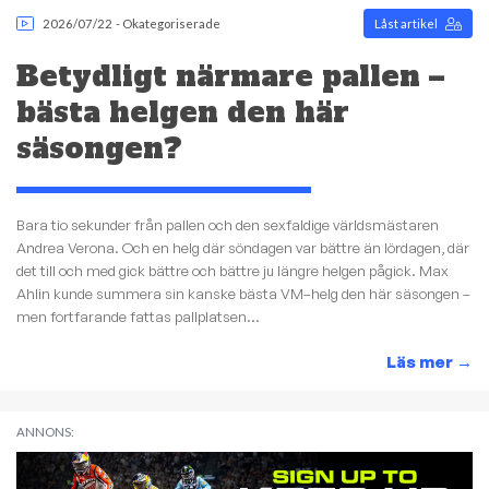
2026/07/22
-
Okategoriserade
Låst artikel
Betydligt närmare pallen –
bästa helgen den här
säsongen?
Bara tio sekunder från pallen och den sexfaldige världsmästaren
Andrea Verona. Och en helg där söndagen var bättre än lördagen, där
det till och med gick bättre och bättre ju längre helgen pågick. Max
Ahlin kunde summera sin kanske bästa VM–helg den här säsongen –
men fortfarande fattas pallplatsen...
Läs mer
→
ANNONS: