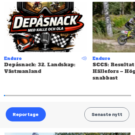
Enduro
Enduro
Depåsnack: 32. Landskap:
SCCS: Resultat
Västmanland
Hällefors – Hö
snabbast
Reportage
Senaste nytt