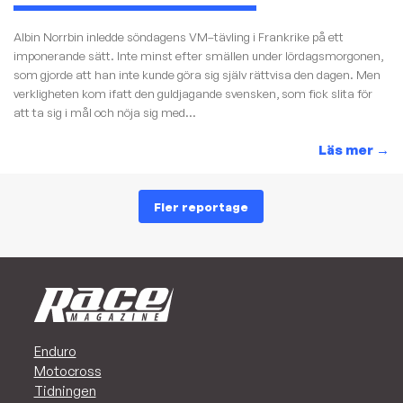
Albin Norrbin inledde söndagens VM–tävling i Frankrike på ett
imponerande sätt. Inte minst efter smällen under lördagsmorgonen,
som gjorde att han inte kunde göra sig själv rättvisa den dagen. Men
verkligheten kom ifatt den guldjagande svensken, som fick slita för
att ta sig i mål och nöja sig med...
Läs mer
→
Fler reportage
Enduro
Motocross
Tidningen