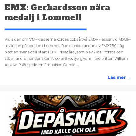
EMX: Gerhardsson nära
medalj i Lommel!
Vid sidan om VM–klasserna kördes också två EMX–klasser vid MXGP-
tävlingen på sanden i Lommel. Den nionde rundan av EMX250 såg
blott en svensk till start i Erik Frisagård, som blev 24:a i första och
23:a i andra när dansken Nicolai Skovbjerg vann före britten William
Askew. Poängledaren Francisco Garcia...
Läs mer
→