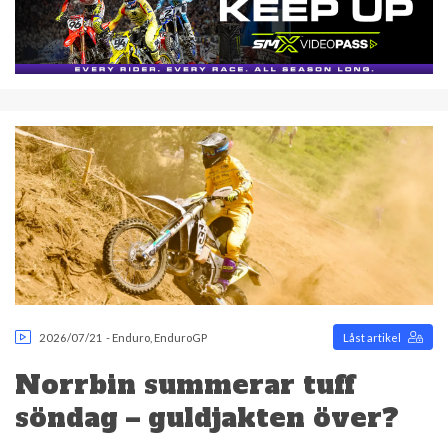
2026/07/21
-
Enduro
,
EnduroGP
Låst artikel
Norrbin summerar tuff
söndag – guldjakten över?