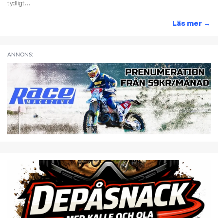
tydligt...
Läs mer
→
ANNONS: