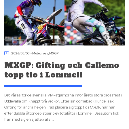
2026/08/03
-
Motocross
,
MXGP
MXGP: Gifting och Callemo
topp tio i Lommel!
Det våras för de svenska VM–stjärnorna inför årets stora crossfest i
Uddevalla om knappt två veckor. Efter sin comeback kunde Isak
Gifting för andra helgen i rad placera sig topp tio i MXGP, när han
efter dubbla åttondeplatser blev totalåtta i Lommel. Dessutom fick
han med sig en sjätteplats...