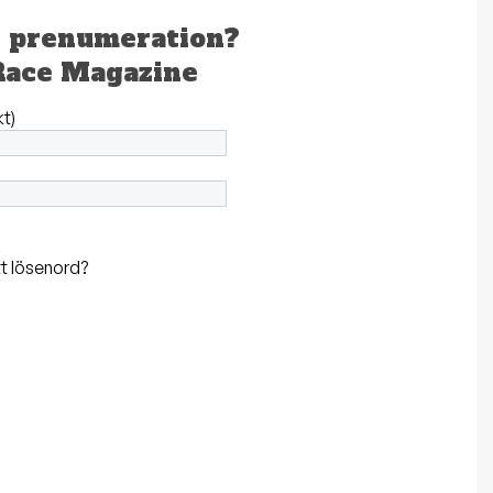
n prenumeration?
Race Magazine
kt)
t lösenord?