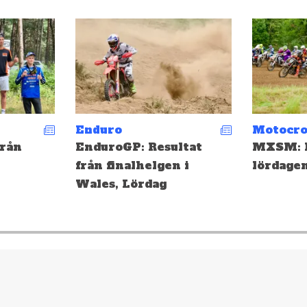
Motocross
Enduro
ltat
MXSM: Resultat från
Depåsnac
 i
lördagen i Ulricehamn!
Landska