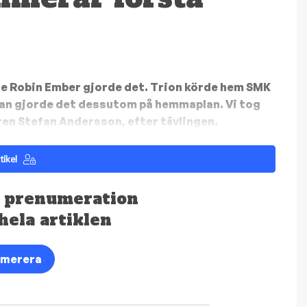
e Robin Ember gjorde det. Trion körde hem SMK
man gjorde det dessutom på hemmaplan. Vi tog
ren Stefan Andersson, efter tävlingen.
tikel
 prenumeration
 hela artiklen
umerera