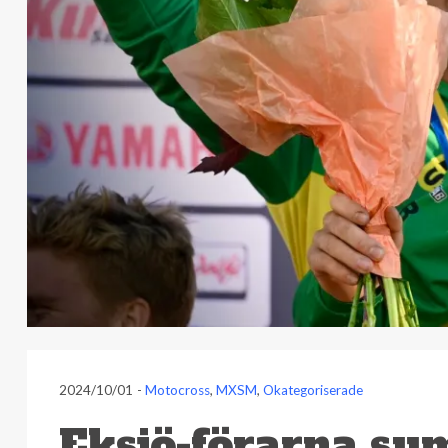
2024/10/01
-
Motocross
,
MXSM
,
Okategoriserade
Eksjö-förarna su