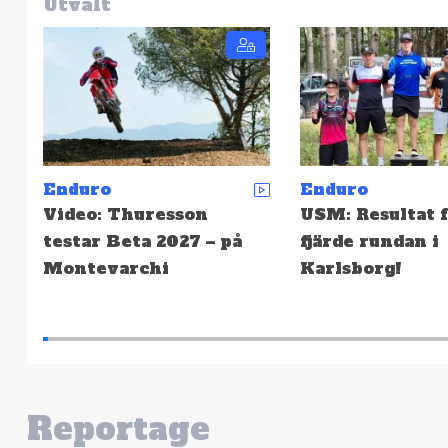
Utvalt
Enduro
Enduro
USM: Resultat från
EnduroGP: Resu
fjärde rundan i
från finalhelgen
Karlsborg!
Wales, Lördag
Reportage