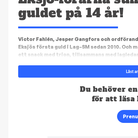
guldet på 14 år!
Victor Fahlén, Jesper Gangfors och ordförand
Eksjös första guld i Lag–SM sedan 2010. Och 
ett snack med trion, tillsammans med lagleda
Låst ar
Du behöver en
för att läsa
Pren