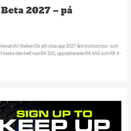
 Beta 2027 – på
Montevarchi i Italien för att visa upp 2027 års motocross- och
att testa den helt nya RX 250, uppdaterade RX 450 och RR X-