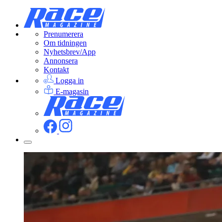
Prenumerera
Om tidningen
Nyhetsbrev/App
Annonsera
Kontakt
Logga in
E-magasin