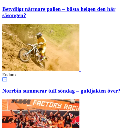
Betydligt närmare pallen – bästa helgen den här
säsongen?
Enduro
Norrbin summerar tuff söndag – guldjakten över?