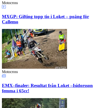
Motocross
MXGP: Gifting topp tio i Loket – poäng för
Callemo
Motocross
EMX–finaler: Resultat från Loket –Isidorsson
femma i 65cc!