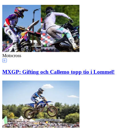
Motocross
MXGP: Gifting och Callemo topp tio i Lommel!