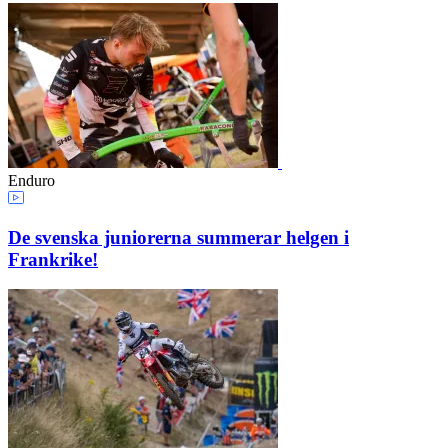
Enduro
De svenska juniorerna summerar helgen i
Frankrike!