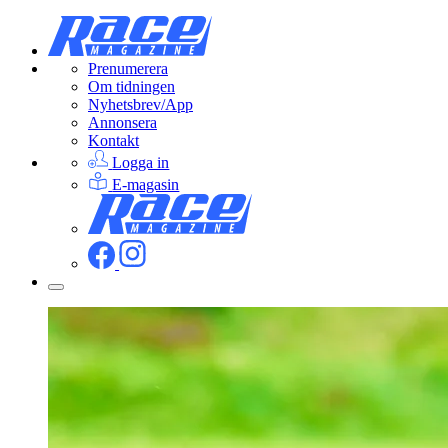
Prenumerera
Om tidningen
Nyhetsbrev/App
Annonsera
Kontakt
Logga in
E-magasin