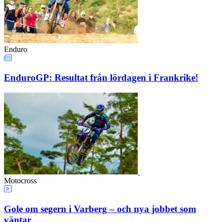
Enduro
EnduroGP: Resultat från lördagen i Frankrike!
Motocross
Gole om segern i Varberg – och nya jobbet som
väntar