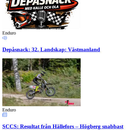
Enduro
Depåsnack: 32. Landskap: Västmanland
Enduro
SCCS: Resultat från Hällefors – Högberg snabbast