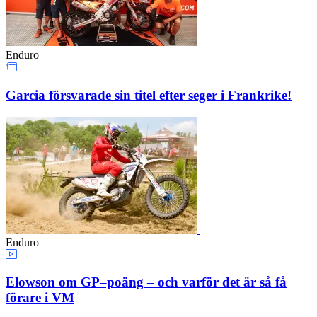
Enduro
Garcia försvarade sin titel efter seger i Frankrike!
Enduro
Elowson om GP–poäng – och varför det är så få
förare i VM