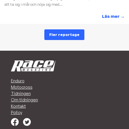
att ta sig i mål och nöja sig med...
Läs mer
→
Fler reportage
Enduro
Motocross
Tidningen
Om tidningen
Kontakt
Policy