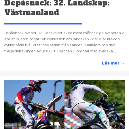
Depåsnack: 32. Landskap:
Västmanland
Depåsnack avsnitt 32. Kanske ett av de mest mångsidiga avsnitten vi
spelat in, som börjar i en diskussion om landskap – där vi är ute och
cyklar båda två. Vi tar oss sedan från sanden i Hällefors och den
tredje deltävlingen av SCCS, till sanden i Lommel med svenska...
Läs mer
→