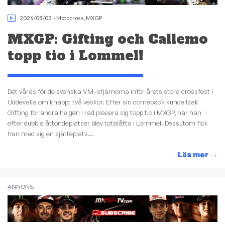
2026/08/03
-
Motocross
,
MXGP
MXGP: Gifting och Callemo
topp tio i Lommel!
Det våras för de svenska VM–stjärnorna inför årets stora crossfest i
Uddevalla om knappt två veckor. Efter sin comeback kunde Isak
Gifting för andra helgen i rad placera sig topp tio i MXGP, när han
efter dubbla åttondeplatser blev totalåtta i Lommel. Dessutom fick
han med sig en sjätteplats...
Läs mer
→
ANNONS: