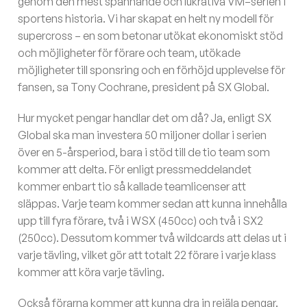
genom den mest spännande och lukrativa VM–serien i
sportens historia. Vi har skapat en helt ny modell för
supercross – en som betonar utökat ekonomiskt stöd
och möjligheter för förare och team, utökade
möjligheter till sponsring och en förhöjd upplevelse för
fansen, sa Tony Cochrane, president på SX Global.
Hur mycket pengar handlar det om då? Ja, enligt SX
Global ska man investera 50 miljoner dollar i serien
över en 5-årsperiod, bara i stöd till de tio team som
kommer att delta. För enligt pressmeddelandet
kommer enbart tio så kallade teamlicenser att
släppas. Varje team kommer sedan att kunna innehålla
upp till fyra förare, två i WSX (450cc) och två i SX2
(250cc). Dessutom kommer två wildcards att delas ut i
varje tävling, vilket gör att totalt 22 förare i varje klass
kommer att köra varje tävling.
Också förarna kommer att kunna dra in rejäla pengar.