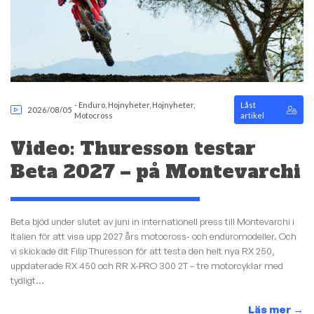
-
Enduro
,
Hojnyheter
,
Hojnyheter
,
Låst
2026/08/05
Motocross
artikel
Video: Thuresson testar
Beta 2027 – på Montevarchi
Beta bjöd under slutet av juni in internationell press till Montevarchi i
Italien för att visa upp 2027 års motocross- och enduromodeller. Och
vi skickade dit Filip Thuresson för att testa den helt nya RX 250,
uppdaterade RX 450 och RR X-PRO 300 2T – tre motorcyklar med
tydligt...
Läs mer
→