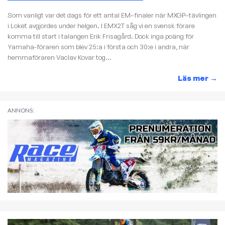
Som vanligt var det dags för ett antal EM–finaler när MXGP–tävlingen
i Loket avgjordes under helgen. I EMX2T såg vi en svensk förare
komma till start i talangen Erik Frisagård. Dock inga poäng för
Yamaha-föraren som blev 25:a i första och 30:e i andra, när
hemmaföraren Vaclav Kovar tog...
Läs mer
→
ANNONS: