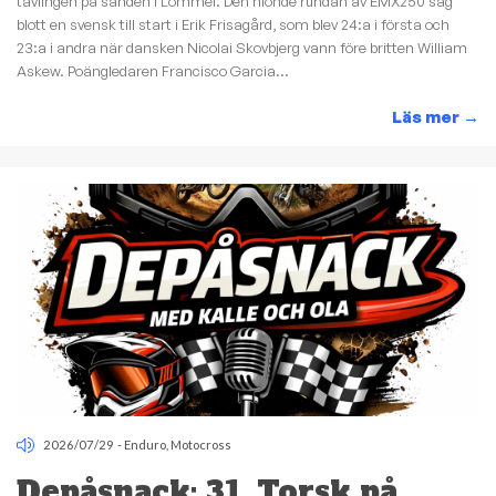
tävlingen på sanden i Lommel. Den nionde rundan av EMX250 såg
blott en svensk till start i Erik Frisagård, som blev 24:a i första och
23:a i andra när dansken Nicolai Skovbjerg vann före britten William
Askew. Poängledaren Francisco Garcia...
Läs mer
→
2026/07/29
-
Enduro
,
Motocross
Depåsnack: 31. Torsk på