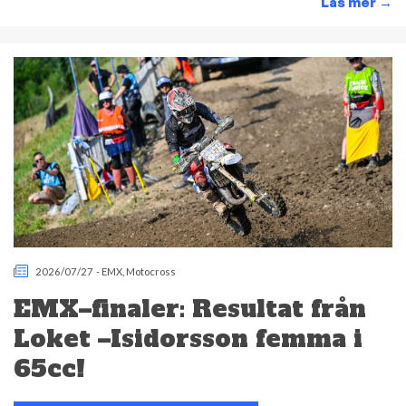
Läs mer
→
2026/07/27
-
EMX
,
Motocross
EMX–finaler: Resultat från
Loket –Isidorsson femma i
65cc!