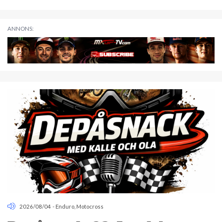
ANNONS:
2026/08/04
-
Enduro
,
Motocross