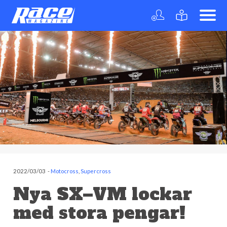
2022/03/03
-
Motocross
,
Supercross
Nya SX–VM lockar
med stora pengar!