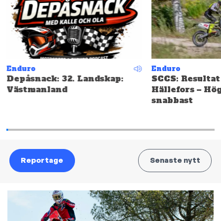
Enduro
Enduro
Depåsnack: 32. Landskap:
SCCS: Resultat
Västmanland
Hällefors – Hö
snabbast
Reportage
Senaste nytt