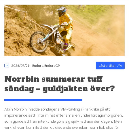
2026/07/21
-
Enduro
,
EnduroGP
Låst artikel
Norrbin summerar tuff
söndag – guldjakten över?
Albin Norrbin inledde söndagens VM–tävling i Frankrike på ett
imponerande sätt. Inte minst efter smällen under lördagsmorgonen,
som gjorde att han inte kunde göra sig själv rättvisa den dagen. Men
verkligheten kom ifatt den guldjagande svensken, som fick slita för