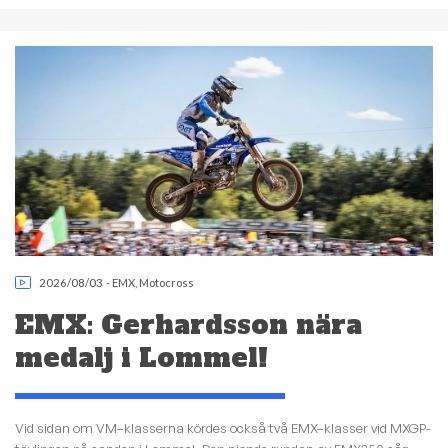
2026/08/03
-
EMX
,
Motocross
EMX: Gerhardsson nära
medalj i Lommel!
Vid sidan om VM–klasserna kördes också två EMX–klasser vid MXGP-