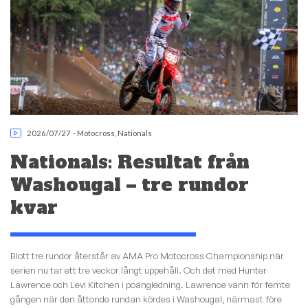
2026/07/27
-
Motocross
,
Nationals
Nationals: Resultat från
Washougal – tre rundor
kvar
Blott tre rundor återstår av AMA Pro Motocross Championship när
serien nu tar ett tre veckor långt uppehåll. Och det med Hunter
Lawrence och Levi Kitchen i poängledning. Lawrence vann för femte
gången när den åttonde rundan kördes i Washougal, närmast före