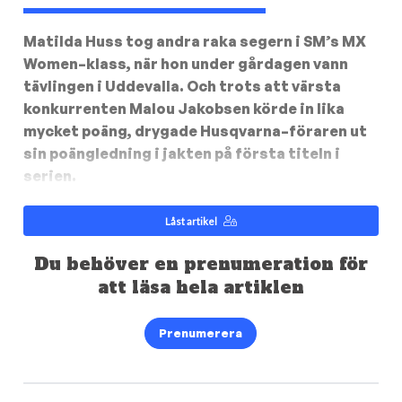
Matilda Huss tog andra raka segern i SM’s MX
Women–klass, när hon under gårdagen vann
tävlingen i Uddevalla. Och trots att värsta
konkurrenten Malou Jakobsen körde in lika
mycket poäng, drygade Husqvarna–föraren ut
sin poängledning i jakten på första titeln i
serien.
Låst artikel
Du behöver en prenumeration för
att läsa hela artiklen
Prenumerera