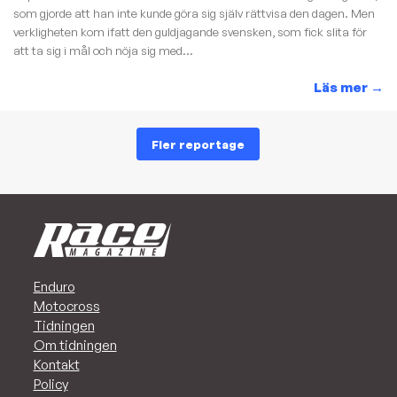
som gjorde att han inte kunde göra sig själv rättvisa den dagen. Men
verkligheten kom ifatt den guldjagande svensken, som fick slita för
att ta sig i mål och nöja sig med...
Läs mer
→
Fler reportage
Enduro
Motocross
Tidningen
Om tidningen
Kontakt
Policy