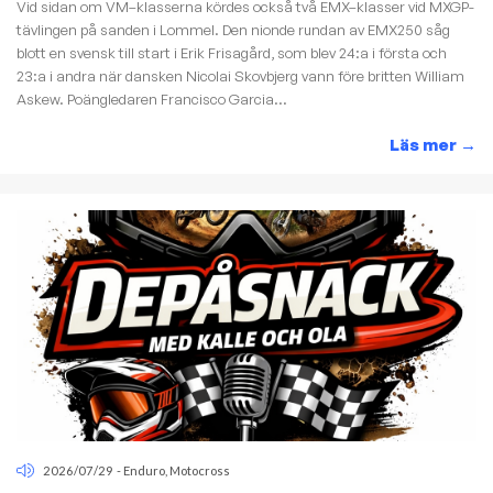
Vid sidan om VM–klasserna kördes också två EMX–klasser vid MXGP-
tävlingen på sanden i Lommel. Den nionde rundan av EMX250 såg
blott en svensk till start i Erik Frisagård, som blev 24:a i första och
23:a i andra när dansken Nicolai Skovbjerg vann före britten William
Askew. Poängledaren Francisco Garcia...
Läs mer
→
2026/07/29
-
Enduro
,
Motocross