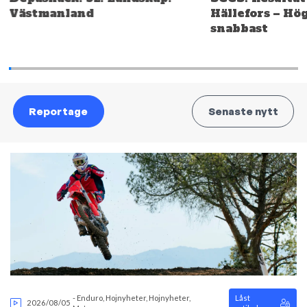
Västmanland
Hällefors – Hö
snabbast
Reportage
Senaste nytt
-
Enduro
,
Hojnyheter
,
Hojnyheter
,
Låst
2026/08/05