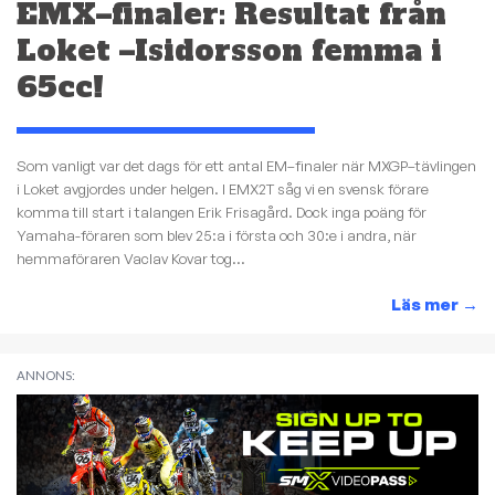
EMX–finaler: Resultat från
Loket –Isidorsson femma i
65cc!
Som vanligt var det dags för ett antal EM–finaler när MXGP–tävlingen
i Loket avgjordes under helgen. I EMX2T såg vi en svensk förare
komma till start i talangen Erik Frisagård. Dock inga poäng för
Yamaha-föraren som blev 25:a i första och 30:e i andra, när
hemmaföraren Vaclav Kovar tog...
Läs mer
→
ANNONS: