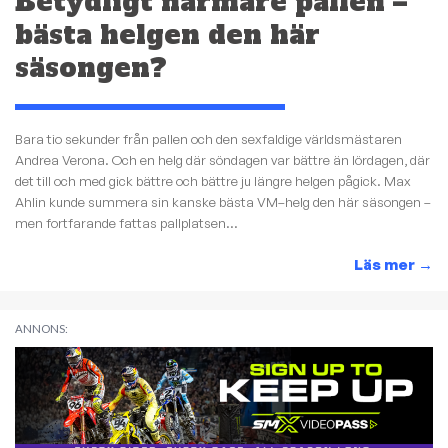
Betydligt närmare pallen –
bästa helgen den här
säsongen?
Bara tio sekunder från pallen och den sexfaldige världsmästaren
Andrea Verona. Och en helg där söndagen var bättre än lördagen, där
det till och med gick bättre och bättre ju längre helgen pågick. Max
Ahlin kunde summera sin kanske bästa VM–helg den här säsongen –
men fortfarande fattas pallplatsen...
Läs mer
→
ANNONS: