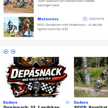
JSM: Axelsson och Mårtensson inledde
säsongen bäst!
Motocross
2026/05/06
MX2: Gundersen mot Hindersson – är det där
fighten kommer stå?
Enduro
Enduro
Depåsnack: 32. Landskap:
SCCS: Resultat