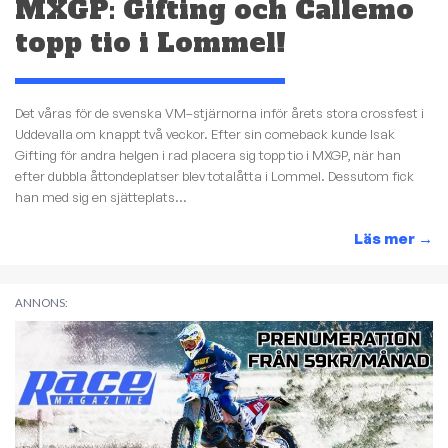
MXGP: Gifting och Callemo
topp tio i Lommel!
Det våras för de svenska VM–stjärnorna inför årets stora crossfest i
Uddevalla om knappt två veckor. Efter sin comeback kunde Isak
Gifting för andra helgen i rad placera sig topp tio i MXGP, när han
efter dubbla åttondeplatser blev totalåtta i Lommel. Dessutom fick
han med sig en sjätteplats...
Läs mer
→
ANNONS: