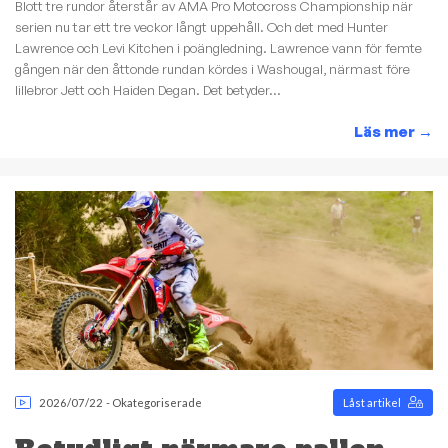
Blott tre rundor återstår av AMA Pro Motocross Championship när
serien nu tar ett tre veckor långt uppehåll. Och det med Hunter
Lawrence och Levi Kitchen i poängledning. Lawrence vann för femte
gången när den åttonde rundan kördes i Washougal, närmast före
lillebror Jett och Haiden Degan. Det betyder...
Läs mer
→
2026/07/22
-
Okategoriserade
Låst artikel