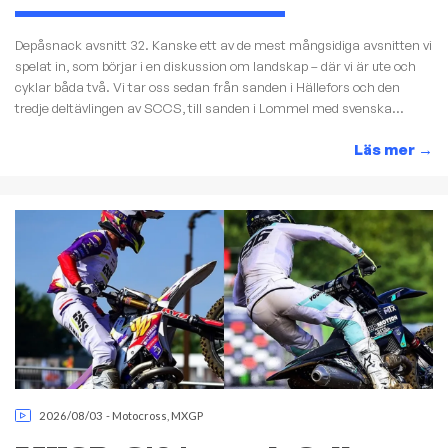
Depåsnack avsnitt 32. Kanske ett av de mest mångsidiga avsnitten vi
spelat in, som börjar i en diskussion om landskap – där vi är ute och
cyklar båda två. Vi tar oss sedan från sanden i Hällefors och den
tredje deltävlingen av SCCS, till sanden i Lommel med svenska...
Läs mer
→
2026/08/03
-
Motocross
,
MXGP