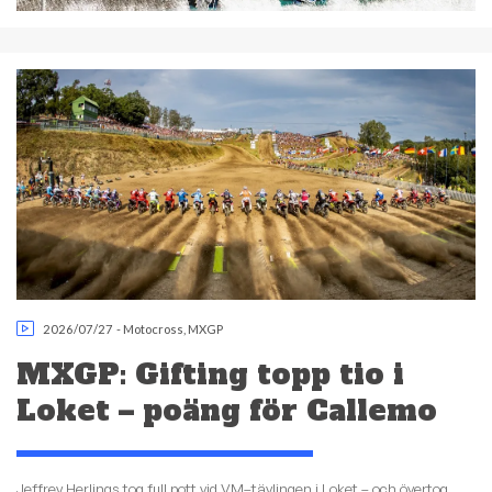
2026/07/27
-
Motocross
,
MXGP
MXGP: Gifting topp tio i
Loket – poäng för Callemo
Jeffrey Herlings tog full pott vid VM–tävlingen i Loket – och övertog