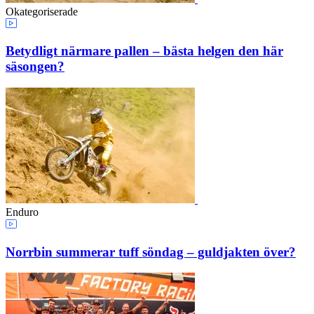
Okategoriserade
Betydligt närmare pallen – bästa helgen den här
säsongen?
Enduro
Norrbin summerar tuff söndag – guldjakten över?