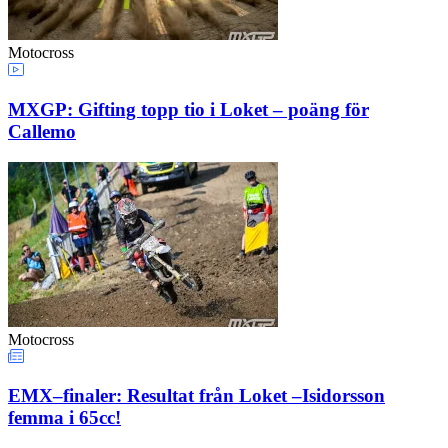
Motocross
MXGP: Gifting topp tio i Loket – poäng för
Callemo
Motocross
EMX–finaler: Resultat från Loket –Isidorsson
femma i 65cc!