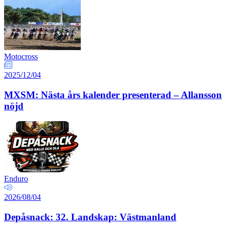
Motocross
2025/12/04
MXSM: Nästa års kalender presenterad – Allansson
nöjd
Enduro
2026/08/04
Depåsnack: 32. Landskap: Västmanland