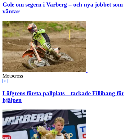
Gole om segern i Varberg – och nya jobbet som
väntar
Motocross
Löfgrens första pallplats – tackade Fillibang för
hjälpen