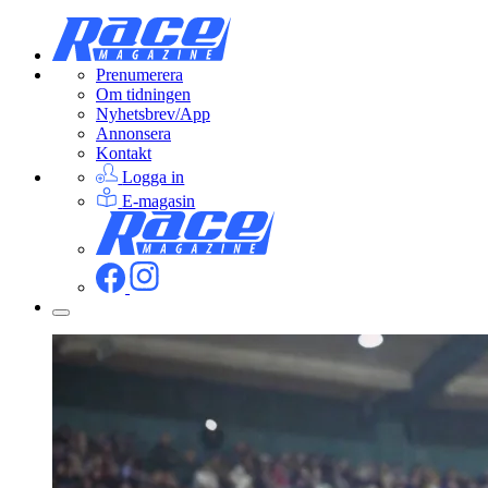
Prenumerera
Om tidningen
Nyhetsbrev/App
Annonsera
Kontakt
Logga in
E-magasin