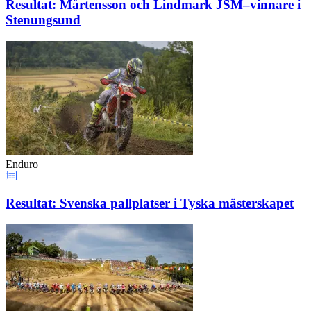
Resultat: Mårtensson och Lindmark JSM–vinnare i
Stenungsund
Enduro
Resultat: Svenska pallplatser i Tyska mästerskapet