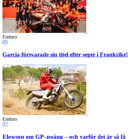
Enduro
Garcia försvarade sin titel efter seger i Frankrike!
Enduro
Elowson om GP–poäng – och varför det är så få