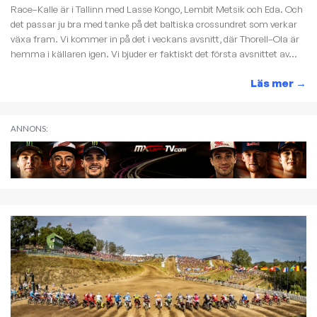
Race–Kalle är i Tallinn med Lasse Kongo, Lembit Metsik och Eda. Och
det passar ju bra med tanke på det baltiska crossundret som verkar
växa fram. Vi kommer in på det i veckans avsnitt, där Thorell–Ola är
hemma i källaren igen. Vi bjuder er faktiskt det första avsnittet av...
Läs mer
→
ANNONS: