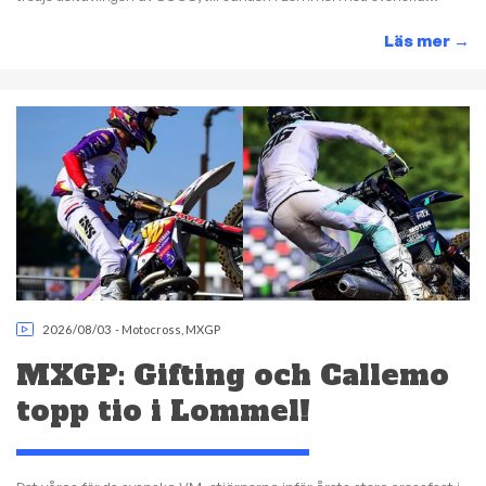
Läs mer
→
2026/08/03
-
Motocross
,
MXGP
MXGP: Gifting och Callemo
topp tio i Lommel!