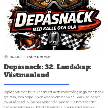
2026/08/04
-
Enduro
,
Motocross
Depåsnack: 32. Landskap:
Västmanland
Depåsnack avsnitt 32. Kanske ett av de mest mångsidiga avsnitten vi
spelat in, som börjar i en diskussion om landskap – där vi är ute och
cyklar båda två. Vi tar oss sedan från sanden i Hällefors och den
tredje deltävlingen av SCCS, till sanden i Lommel med svenska...