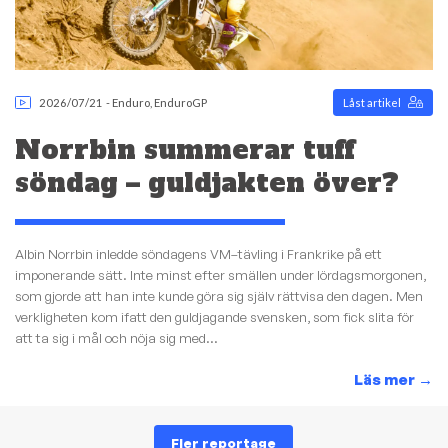
2026/07/21
-
Enduro
,
EnduroGP
Låst artikel
Norrbin summerar tuff
söndag – guldjakten över?
Albin Norrbin inledde söndagens VM–tävling i Frankrike på ett
imponerande sätt. Inte minst efter smällen under lördagsmorgonen,
som gjorde att han inte kunde göra sig själv rättvisa den dagen. Men
verkligheten kom ifatt den guldjagande svensken, som fick slita för
att ta sig i mål och nöja sig med...
Läs mer
→
Fler reportage