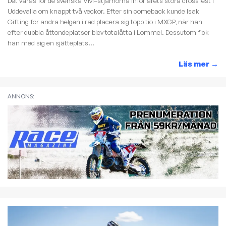
Det våras för de svenska VM–stjärnorna inför årets stora crossfest i
Uddevalla om knappt två veckor. Efter sin comeback kunde Isak
Gifting för andra helgen i rad placera sig topp tio i MXGP, när han
efter dubbla åttondeplatser blev totalåtta i Lommel. Dessutom fick
han med sig en sjätteplats...
Läs mer
→
ANNONS: