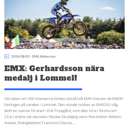
2026/08/03
-
EMX
,
Motocross
EMX: Gerhardsson nära
medalj i Lommel!
Vid sidan om VM–klasserna kördes också två EMX–klasser vid MXGP-
tävlingen på sanden i Lommel. Den nionde rundan av EMX250 såg
blott en svensk till start i Erik Frisagård, som blev 24:a i första och
23:a i andra när dansken Nicolai Skovbjerg vann före britten William
Askew. Poängledaren Francisco Garcia...