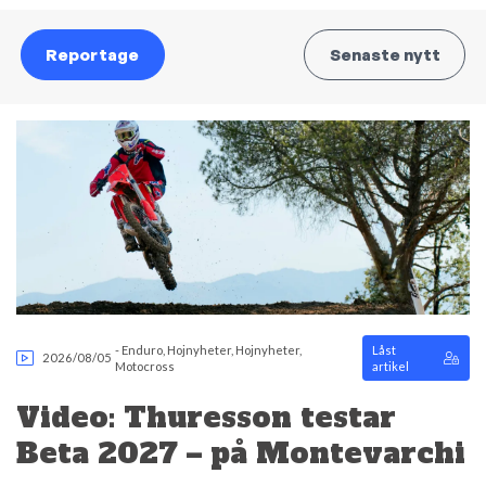
Reportage
Senaste nytt
-
Enduro
,
Hojnyheter
,
Hojnyheter
,
Låst
2026/08/05
Motocross
artikel
Video: Thuresson testar
Beta 2027 – på Montevarchi