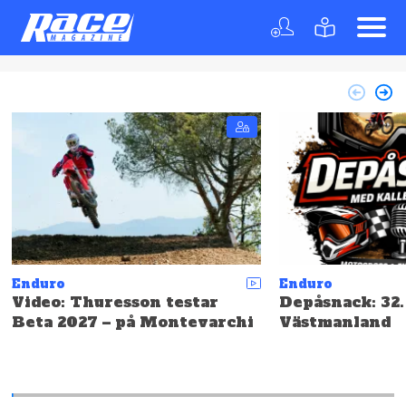
Enduro
Enduro
Depåsnack: 32. Landskap:
SCCS: Resultat
Västmanland
Hällefors – Hö
snabbast