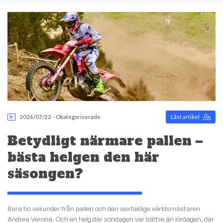
2026/07/22
-
Okategoriserade
Låst artikel
Betydligt närmare pallen –
bästa helgen den här
säsongen?
Bara tio sekunder från pallen och den sexfaldige världsmästaren
Andrea Verona. Och en helg där söndagen var bättre än lördagen, där