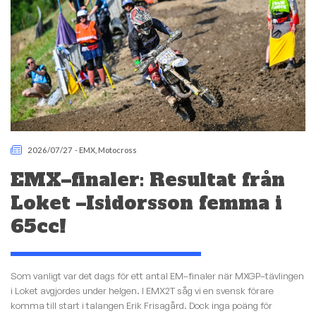
2026/07/27
-
EMX
,
Motocross
EMX–finaler: Resultat från
Loket –Isidorsson femma i
65cc!
Som vanligt var det dags för ett antal EM–finaler när MXGP–tävlingen
i Loket avgjordes under helgen. I EMX2T såg vi en svensk förare
komma till start i talangen Erik Frisagård. Dock inga poäng för