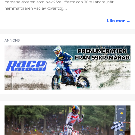
Yamaha-föraren som blev 25:a i första och 30:e i andra, när
hemmaföraren Vaclav Kovar tog...
Läs mer
→
ANNONS: