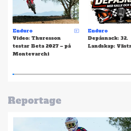
Enduro
Enduro
Depåsnack: 32.
SCCS: Resultat 
Landskap: Västmanland
Hällefors – Hög
snabbast
Reportage