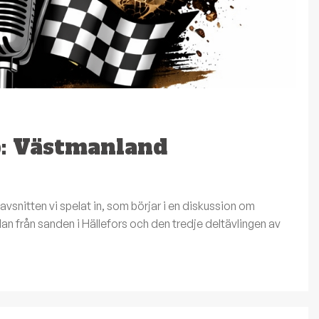
p: Västmanland
snitten vi spelat in, som börjar i en diskussion om
dan från sanden i Hällefors och den tredje deltävlingen av