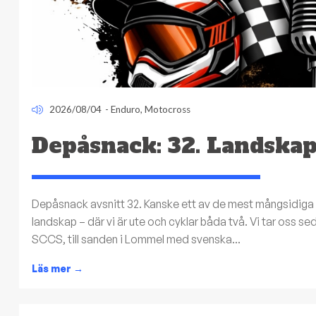
2026/08/04
-
Enduro
,
Motocross
Depåsnack: 32. Landska
Depåsnack avsnitt 32. Kanske ett av de mest mångsidiga av
landskap – där vi är ute och cyklar båda två. Vi tar oss se
SCCS, till sanden i Lommel med svenska...
Läs mer
→