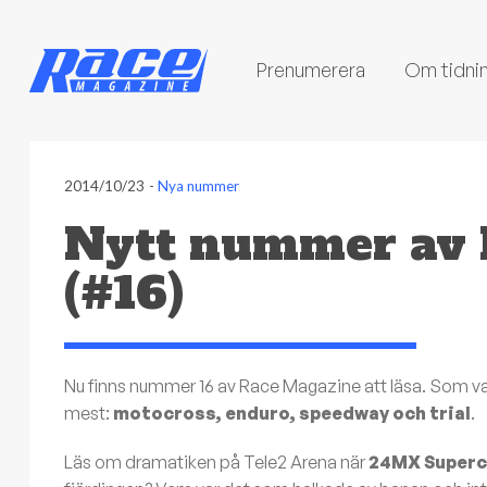
Prenumerera
Om tidni
2014/10/23
-
Nya nummer
Nytt nummer av 
(#16)
Nu finns nummer 16 av Race Magazine att läsa. Som vanli
mest:
motocross, enduro, speedway och trial
.
Läs om dramatiken på Tele2 Arena när
24MX Superc