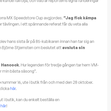
 kunde fullfölja, och vad är reporterns egna funderingar
e Norra MX Speedstore Cup avgjordes.
”Jag fick kämpa
r tävlingen. I ett spännande referat får du veta alla
ev hans sista år på 85-kubikaren innan han tar sig an
en Björne Stjernsten om beslutet att
avsluta sin
 Hancock
. Hur legenden för tredje gången tar hem VM-
är min bästa säsong”.
e
nummer 16, ute i butik från och med den 28 oktober.
klicka
här
.
 i butik, kan du enkelt beställa en
här
!