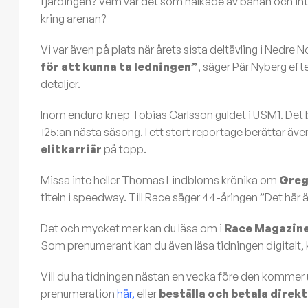
fjärdingen? Vem var det som halkade av banan och inte
kring arenan?
Vi var även på plats när årets sista deltävling i Nedr
för att kunna ta ledningen”
, säger Pär Nyberg efte
detaljer.
Inom enduro knep Tobias Carlsson guldet i USM1. Det bl
125:an nästa säsong. I ett stort reportage berättar äv
elitkarriär
på topp.
Missa inte heller Thomas Lindbloms krönika om
Greg
titeln i speedway. Till Race säger 44-åringen ”Det här 
Det och mycket mer kan du läsa om i
Race Magazin
Som prenumerant kan du även läsa tidningen digitalt, 
Vill du ha tidningen nästan en vecka före den kommer ut
prenumeration
här,
eller
beställa och betala direkt