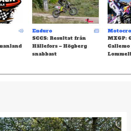
Motocross
Motocro
från
MXGP: Gifting och
EMX: Ge
berg
Callemo topp tio i
medalj i
Lommel!