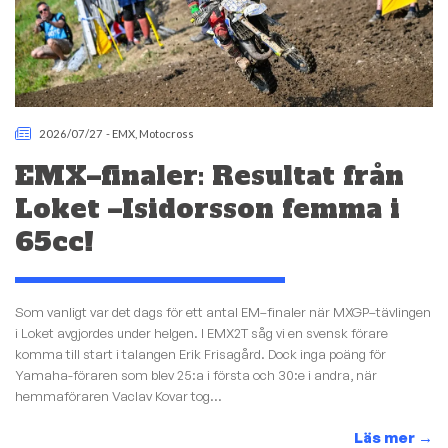
2026/07/27
-
EMX
,
Motocross
EMX–finaler: Resultat från
Loket –Isidorsson femma i
65cc!
Som vanligt var det dags för ett antal EM–finaler när MXGP–tävlingen
i Loket avgjordes under helgen. I EMX2T såg vi en svensk förare
komma till start i talangen Erik Frisagård. Dock inga poäng för
Yamaha-föraren som blev 25:a i första och 30:e i andra, när
hemmaföraren Vaclav Kovar tog...
Läs mer
→