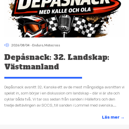
2026/08/04
-
Enduro
,
Motocross
Depåsnack: 32. Landskap:
Västmanland
Depåsnack avsnitt 32. Kanske ett av de mest mångsidiga avsnitten vi
spelat in, som börjar i en diskussion om landskap – där vi är ute och
cyklar båda två. Vi tar oss sedan från sanden i Hällefors och den
tredje deltävlingen av SCCS, till sanden i Lommel med svenska...
Läs mer
→