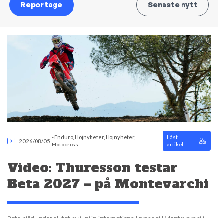
Reportage
Senaste nytt
-
Enduro
,
Hojnyheter
,
Hojnyheter
,
Låst
2026/08/05
Motocross
artikel
Video: Thuresson testar
Beta 2027 – på Montevarchi