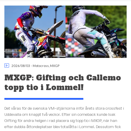
2026/08/03
-
Motocross
,
MXGP
MXGP: Gifting och Callemo
topp tio i Lommel!
Det våras för de svenska VM–stjärnorna inför årets stora crossfest i
Uddevalla om knappt två veckor. Efter sin comeback kunde Isak
Gifting för andra helgen i rad placera sig topp tio i MXGP, när han
efter dubbla åttondeplatser blev totalåtta i Lommel. Dessutom fick