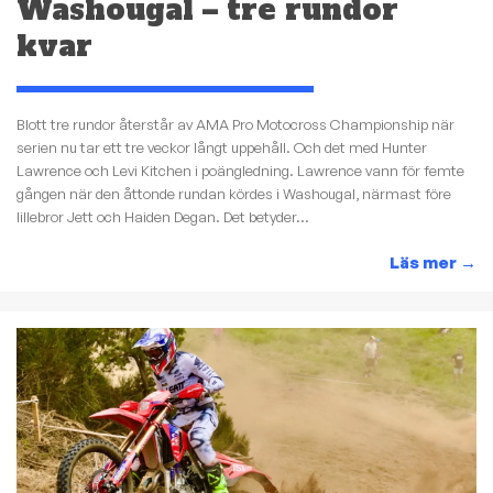
Washougal – tre rundor
kvar
Blott tre rundor återstår av AMA Pro Motocross Championship när
serien nu tar ett tre veckor långt uppehåll. Och det med Hunter
Lawrence och Levi Kitchen i poängledning. Lawrence vann för femte
gången när den åttonde rundan kördes i Washougal, närmast före
lillebror Jett och Haiden Degan. Det betyder...
Läs mer
→