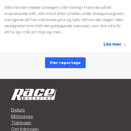
Albin Norrbin inledde söndagens VM–tävling i Frankrike på ett
imponerande sätt. Inte minst efter smällen under lördagsmorgonen,
som gjorde att han inte kunde göra sig själv rättvisa den dagen. Men
verkligheten kom ifatt den guldjagande svensken, som fick slita för
att ta sig i mål och nöja sig med...
Läs mer
→
Fler reportage
Enduro
Motocross
Tidningen
Om tidningen