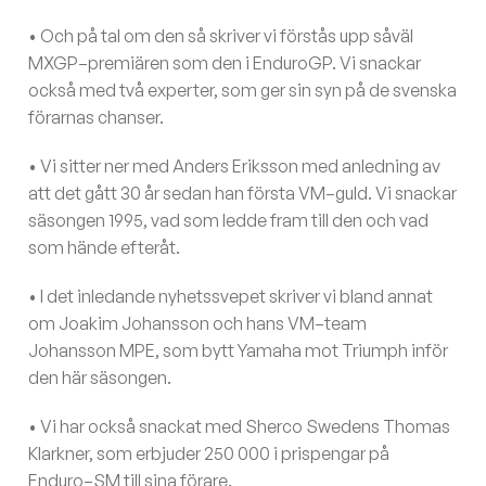
• Och på tal om den så skriver vi förstås upp såväl
MXGP–premiären som den i EnduroGP. Vi snackar
också med två experter, som ger sin syn på de svenska
förarnas chanser.
• Vi sitter ner med Anders Eriksson med anledning av
att det gått 30 år sedan han första VM–guld. Vi snackar
säsongen 1995, vad som ledde fram till den och vad
som hände efteråt.
• I det inledande nyhetssvepet skriver vi bland annat
om Joakim Johansson och hans VM–team
Johansson MPE, som bytt Yamaha mot Triumph inför
den här säsongen.
• Vi har också snackat med Sherco Swedens Thomas
Klarkner, som erbjuder 250 000 i prispengar på
Enduro–SM till sina förare.