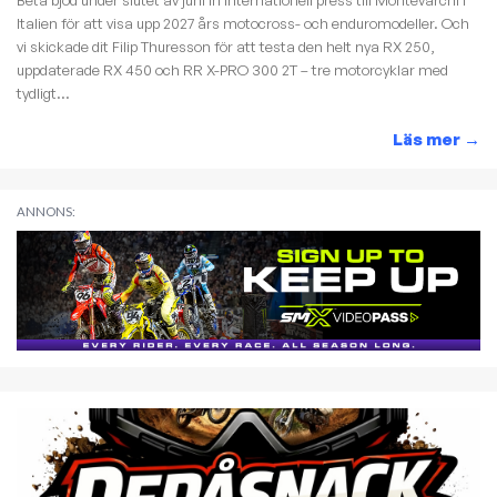
Beta bjöd under slutet av juni in internationell press till Montevarchi i
Italien för att visa upp 2027 års motocross- och enduromodeller. Och
vi skickade dit Filip Thuresson för att testa den helt nya RX 250,
uppdaterade RX 450 och RR X-PRO 300 2T – tre motorcyklar med
tydligt...
Läs mer
→
ANNONS: