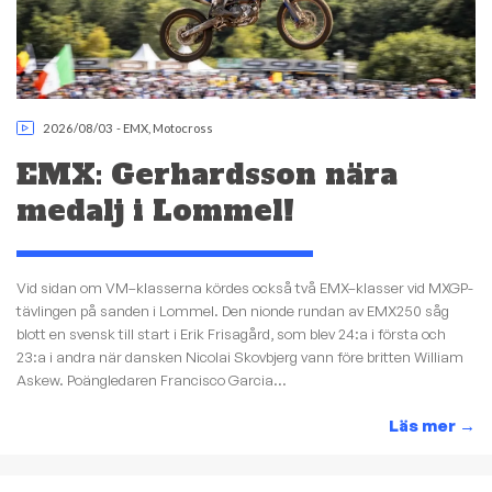
2026/08/03
-
EMX
,
Motocross
EMX: Gerhardsson nära
medalj i Lommel!
Vid sidan om VM–klasserna kördes också två EMX–klasser vid MXGP-
tävlingen på sanden i Lommel. Den nionde rundan av EMX250 såg
blott en svensk till start i Erik Frisagård, som blev 24:a i första och
23:a i andra när dansken Nicolai Skovbjerg vann före britten William
Askew. Poängledaren Francisco Garcia...
Läs mer
→