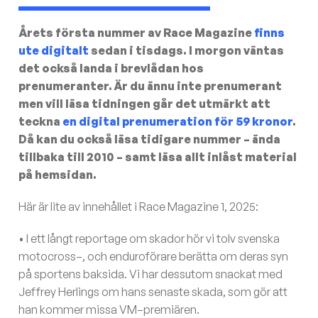
Årets första nummer av Race Magazine
finns
ute digitalt
sedan i tisdags. I morgon väntas
det också landa i brevlådan hos
prenumeranter. Är du ännu inte prenumerant
men vill läsa tidningen går det utmärkt att
teckna
en digital prenumeration för 59 kronor
.
Då kan du också läsa tidigare nummer – ända
tillbaka till 2010 – samt läsa allt inlåst material
på hemsidan.
Här är lite av innehållet i Race Magazine 1, 2025:
• I ett långt reportage om skador hör vi tolv svenska
motocross–, och enduroförare berätta om deras syn
på sportens baksida. Vi har dessutom snackat med
Jeffrey Herlings om hans senaste skada, som gör att
han kommer missa VM–premiären.