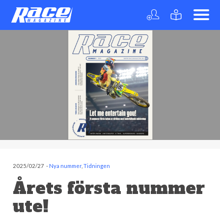
2025/02/27
-
Nya nummer
,
Tidningen
Årets första nummer
ute!