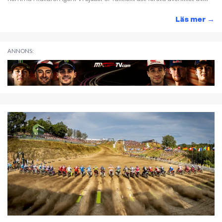
Läs mer
→
ANNONS: