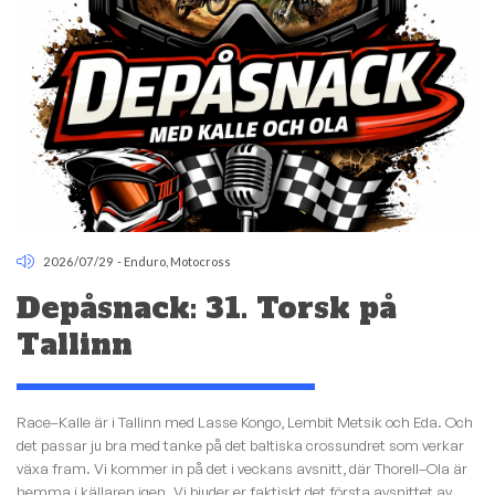
2026/07/29
-
Enduro
,
Motocross
Depåsnack: 31. Torsk på
Tallinn
Race–Kalle är i Tallinn med Lasse Kongo, Lembit Metsik och Eda. Och
det passar ju bra med tanke på det baltiska crossundret som verkar
växa fram. Vi kommer in på det i veckans avsnitt, där Thorell–Ola är
hemma i källaren igen. Vi bjuder er faktiskt det första avsnittet av...