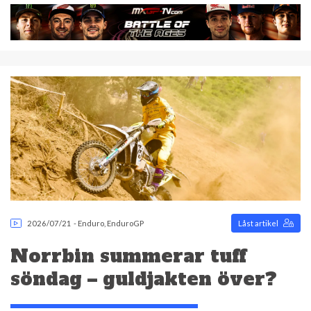
2026/07/21
-
Enduro
,
EnduroGP
Låst artikel
Norrbin summerar tuff
söndag – guldjakten över?