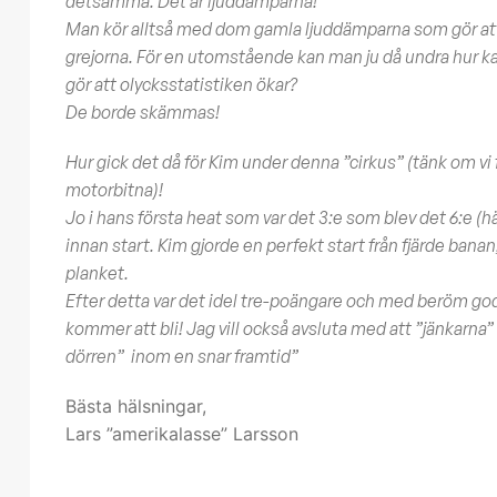
detsamma. Det är ljuddämparna!
Man kör alltså med dom gamla ljuddämparna som gör att cy
grejorna. För en utomstående kan man ju då undra hur k
gör att olycksstatistiken ökar?
De borde skämmas!
Hur gick det då för Kim under denna ”cirkus” (tänk om vi 
motorbitna)!
Jo i hans första heat som var det 3:e som blev det 6:e (
innan start. Kim gjorde en perfekt start från fjärde banan
planket.
Efter detta var det idel tre-poängare och med beröm godkän
kommer att bli! Jag vill också avsluta med att ”jänkarna
dörren” inom en snar framtid”
Bästa hälsningar,
Lars ”amerikalasse” Larsson