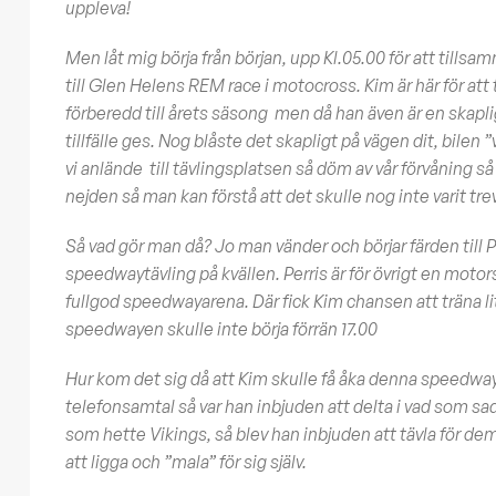
uppleva!
Men låt mig börja från början, upp Kl.05.00 för att til
till Glen Helens REM race i motocross. Kim är här för at
förberedd till årets säsong men då han även är en skapli
tillfälle ges. Nog blåste det skapligt på vägen dit, bilen ”
vi anlände till tävlingsplatsen så döm av vår förvåning så
nejden så man kan förstå att det skulle nog inte varit tre
Så vad gör man då? Jo man vänder och börjar färden till Pe
speedwaytävling på kvällen. Perris är för övrigt en moto
fullgod speedwayarena. Där fick Kim chansen att träna li
speedwayen skulle inte börja förrän 17.00
Hur kom det sig då att Kim skulle få åka denna speedwayt
telefonsamtal så var han inbjuden att delta i vad som sad
som hette Vikings, så blev han inbjuden att tävla för dem. 
att ligga och ”mala” för sig själv.