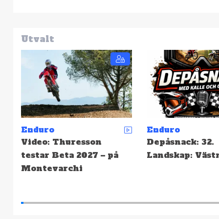
Utvalt
Enduro
Enduro
Depåsnack: 32.
SCCS: Resultat 
Landskap: Västmanland
Hällefors – Hög
snabbast