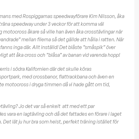
lsammans med Rospiggarnas speedwayförare Kim Nilsson, åka
t träna speedway under 3 veckor för att komma väl
g motocross åkare så ville han även åka crosstävlingar när
vandrade” mellan filerna så det gällde att hålla i ratten. När
 fanns inga där. Allt inställd! Det blåste ”småspik” över
vligt att åka cross och ”blåsa” av banan vid varenda hopp!
rris i södra Kalifornien där det skulle köras
rsportpark, med crossbanor, flattrackbana och även en
te motocross i dryga timmen då vi hade gått om tid,
ävling? Jo det var så enkelt att med ett par
es vara en lagtävling och då det fattades en förare i laget
Det lät ju hur bra som helst, perfekt träning istället för