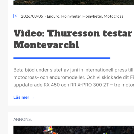
2026/08/05
-
Enduro
,
Hojnyheter
,
Hojnyheter
,
Motocross
Video: Thuresson testar
Montevarchi
Beta bjöd under slutet av juni in internationell press til
motocross- och enduromodeller. Och vi skickade dit Fil
uppdaterade RX 450 och RR X-PRO 300 2T – tre motorc
Läs mer
→
ANNONS: