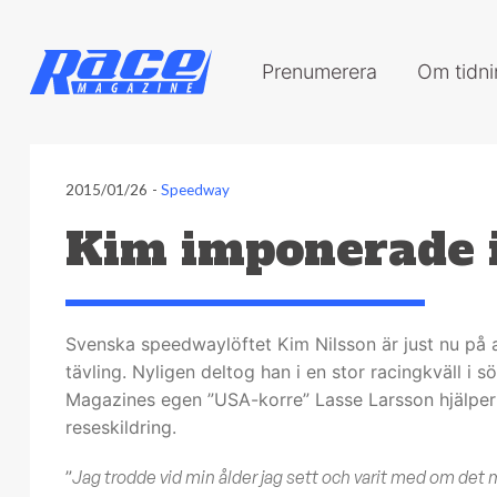
Prenumerera
Om tidn
2015/01/26
-
Speedway
Kim imponerade i
Svenska speedwaylöftet Kim Nilsson är just nu på 
tävling. Nyligen deltog han i en stor racingkväll i s
Magazines egen ”USA-korre” Lasse Larsson hjälper
reseskildring.
”
Jag trodde vid min ålder jag sett och varit med om det 