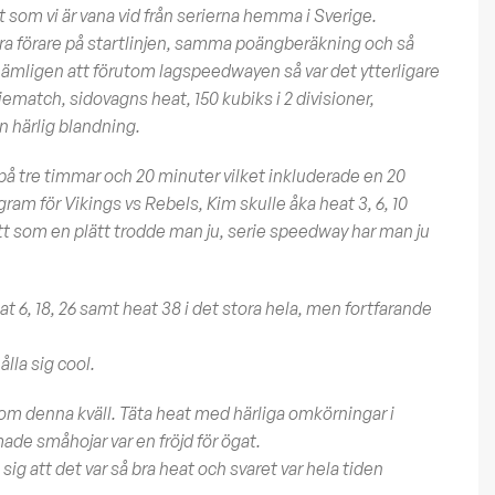
 som vi är vana vid från serierna hemma i Sverige.
fyra förare på startlinjen, samma poängberäkning och så
 nämligen att förutom lagspeedwayen så var det ytterligare
iematch, sidovagns heat, 150 kubiks i 2 divisioner,
n härlig blandning.
t) på tre timmar och 20 minuter vilket inkluderade en 20
gram för Vikings vs Rebels, Kim skulle åka heat 3, 6, 10
t som en plätt trodde man ju, serie speedway har man ju
 6, 18, 26 samt heat 38 i det stora hela, men fortfarande
ålla sig cool.
om denna kväll. Täta heat med härliga omkörningar i
ade småhojar var en fröjd för ögat.
g att det var så bra heat och svaret var hela tiden