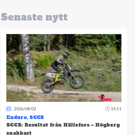
Senaste nytt
2026/08/03
19:11
Enduro
,
SCCS
SCCS: Resultat från Hällefors – Högberg
snabbast