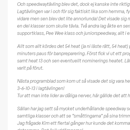
Och speedwaytävling blev det, dock ej kanske inte riktigt
Lagtävlingen var i och för sig faktiskt lika som hemma, 
vidare men sen blev det lite annorlunda! Det visade sig
en del klasser som skulle tävla. Två andra lag åkte en ser
supportklass, Pee Wee klass och juniorspeedway, allt i e
Allt som allt kördes det 54 heat (ja ni läste rätt, 54 hea
minuters paus för banpreparering. Först fick vi ut ett pro
samt heat 13 och sen eventuellt nominerings heatet. Lät
varit på förut.
Nästa programblad som kom ut så visade det sig vara heat
3-6-10-13 i lagtävlingen!
Tur att man inte lider av dåliga nerver, här gällde det att h
Sällan har jag sett så mycket underhållande speedway s
samtliga klasser och att se ”småttingarna” på sina trimm
Jag frågade Kim ett flertal gånger hur kunde det komma si