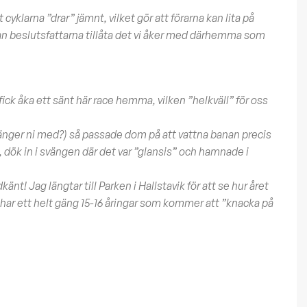
klarna ”drar” jämnt, vilket gör att förarna kan lita på
an beslutsfattarna tillåta det vi åker med därhemma som
fick åka ett sänt här race hemma, vilken ”helkväll” för oss
hänger ni med?) så passade dom på att vattna banan precis
, dök in i svängen där det var ”glansis” och hamnade i
t! Jag längtar till Parken i Hallstavik för att se hur året
” har ett helt gäng 15-16 åringar som kommer att ”knacka på