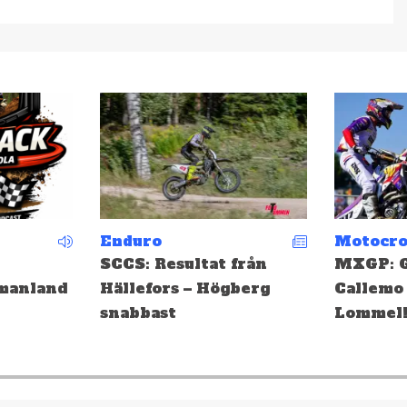
Motocross
Motocro
från
MXGP: Gifting och
EMX: Ge
berg
Callemo topp tio i
medalj i
Lommel!