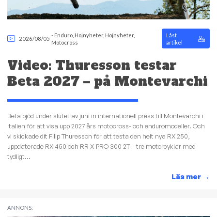
-
Enduro
,
Hojnyheter
,
Hojnyheter
,
Låst
2026/08/05
Motocross
artikel
Video: Thuresson testar
Beta 2027 – på Montevarchi
Beta bjöd under slutet av juni in internationell press till Montevarchi i
Italien för att visa upp 2027 års motocross- och enduromodeller. Och
vi skickade dit Filip Thuresson för att testa den helt nya RX 250,
uppdaterade RX 450 och RR X-PRO 300 2T – tre motorcyklar med
tydligt...
Läs mer
→
ANNONS: