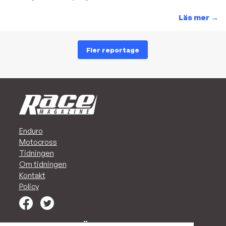
Läs mer
→
Fler reportage
Enduro
Motocross
Tidningen
Om tidningen
Kontakt
Policy
MARKNADSFÖR ER I RACE!