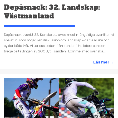
Depåsnack: 32. Landskap:
Västmanland
Depåsnack avsnitt 32. Kanske ett av de mest mångsidiga avsnitten vi
spelat in, som börjar i en diskussion om landskap – där vi är ute och
cyklar båda två. Vi tar oss sedan från sanden i Hällefors och den
tredje deltävlingen av SCCS, till sanden i Lommel med svenska...
Läs mer
→