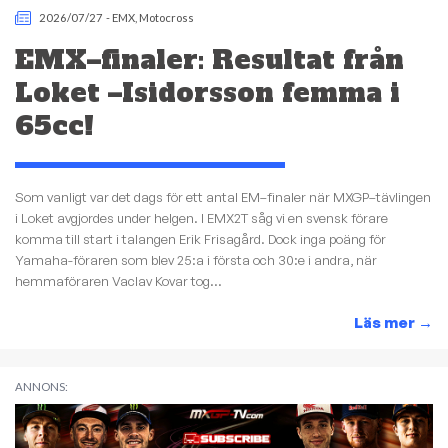
2026/07/27
-
EMX
,
Motocross
EMX–finaler: Resultat från
Loket –Isidorsson femma i
65cc!
Som vanligt var det dags för ett antal EM–finaler när MXGP–tävlingen
i Loket avgjordes under helgen. I EMX2T såg vi en svensk förare
komma till start i talangen Erik Frisagård. Dock inga poäng för
Yamaha-föraren som blev 25:a i första och 30:e i andra, när
hemmaföraren Vaclav Kovar tog...
Läs mer
→
ANNONS: