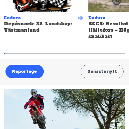
Enduro
Enduro
Depåsnack: 32. Landskap:
SCCS: Resultat
Västmanland
Hällefors – Hö
snabbast
Reportage
Senaste nytt