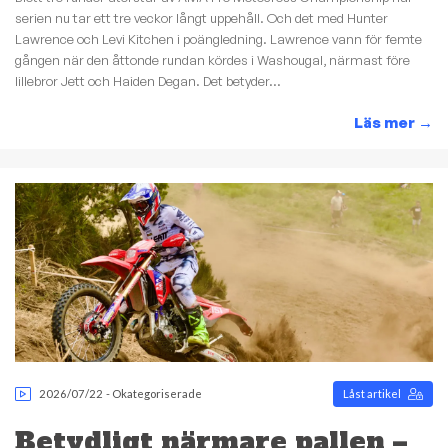
serien nu tar ett tre veckor långt uppehåll. Och det med Hunter
Lawrence och Levi Kitchen i poängledning. Lawrence vann för femte
gången när den åttonde rundan kördes i Washougal, närmast före
lillebror Jett och Haiden Degan. Det betyder...
Läs mer
→
2026/07/22
-
Okategoriserade
Låst artikel
Betydligt närmare pallen –