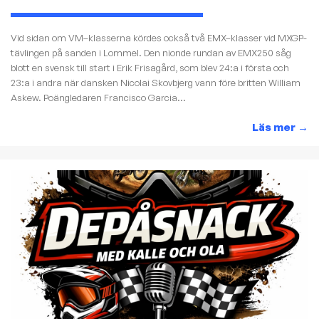
Vid sidan om VM–klasserna kördes också två EMX–klasser vid MXGP-
tävlingen på sanden i Lommel. Den nionde rundan av EMX250 såg
blott en svensk till start i Erik Frisagård, som blev 24:a i första och
23:a i andra när dansken Nicolai Skovbjerg vann före britten William
Askew. Poängledaren Francisco Garcia...
Läs mer
→