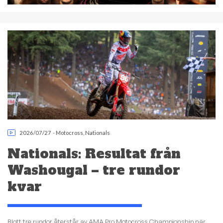
2026/07/27
-
Motocross
,
Nationals
Nationals: Resultat från
Washougal – tre rundor
kvar
Blott tre rundor återstår av AMA Pro Motocross Championship när