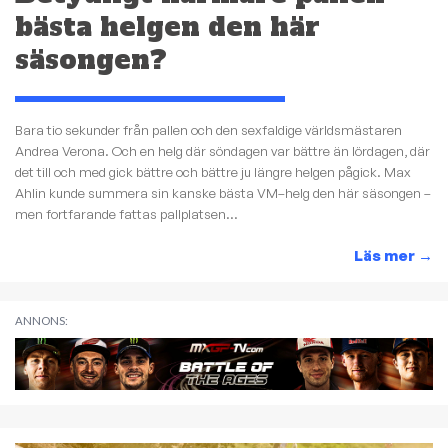
bästa helgen den här
säsongen?
Bara tio sekunder från pallen och den sexfaldige världsmästaren
Andrea Verona. Och en helg där söndagen var bättre än lördagen, där
det till och med gick bättre och bättre ju längre helgen pågick. Max
Ahlin kunde summera sin kanske bästa VM–helg den här säsongen –
men fortfarande fattas pallplatsen...
Läs mer
→
ANNONS: