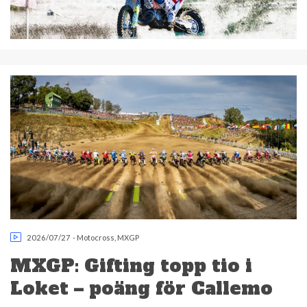
2026/07/27
-
Motocross
,
MXGP
MXGP: Gifting topp tio i
Loket – poäng för Callemo