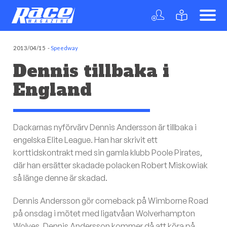
2013/04/15
-
Speedway
Dennis tillbaka i
England
Dackarnas nyförvärv Dennis Andersson är tillbaka i
engelska Elite League. Han har skrivit ett
korttidskontrakt med sin gamla klubb Poole Pirates,
där han ersätter skadade polacken Robert Miskowiak
så länge denne är skadad.
Dennis Andersson gör comeback på Wimborne Road
på onsdag i mötet med ligatvåan Wolverhampton
Wolves. Dennis Andersson kommer då att köra på