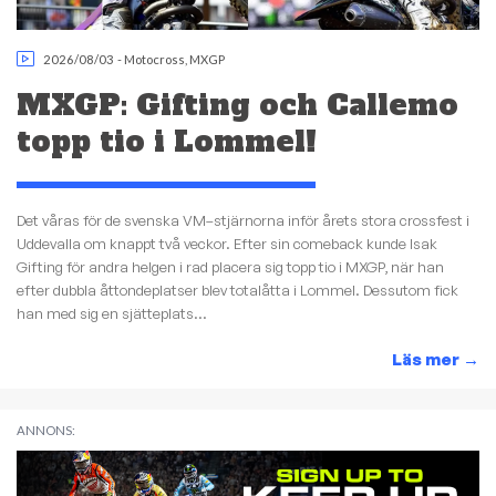
2026/08/03
-
Motocross
,
MXGP
MXGP: Gifting och Callemo
topp tio i Lommel!
Det våras för de svenska VM–stjärnorna inför årets stora crossfest i
Uddevalla om knappt två veckor. Efter sin comeback kunde Isak
Gifting för andra helgen i rad placera sig topp tio i MXGP, när han
efter dubbla åttondeplatser blev totalåtta i Lommel. Dessutom fick
han med sig en sjätteplats...
Läs mer
→
ANNONS: