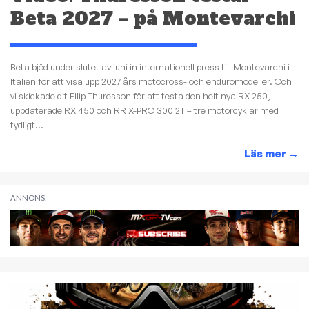
Beta 2027 – på Montevarchi
Beta bjöd under slutet av juni in internationell press till Montevarchi i
Italien för att visa upp 2027 års motocross- och enduromodeller. Och
vi skickade dit Filip Thuresson för att testa den helt nya RX 250,
uppdaterade RX 450 och RR X-PRO 300 2T – tre motorcyklar med
tydligt...
Läs mer
→
ANNONS: