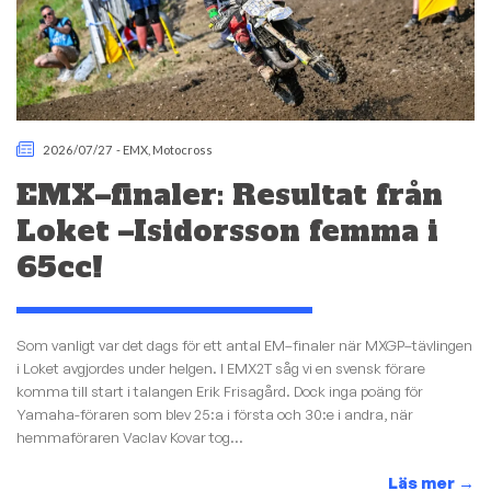
2026/07/27
-
EMX
,
Motocross
EMX–finaler: Resultat från
Loket –Isidorsson femma i
65cc!
Som vanligt var det dags för ett antal EM–finaler när MXGP–tävlingen
i Loket avgjordes under helgen. I EMX2T såg vi en svensk förare
komma till start i talangen Erik Frisagård. Dock inga poäng för
Yamaha-föraren som blev 25:a i första och 30:e i andra, när
hemmaföraren Vaclav Kovar tog...
Läs mer
→