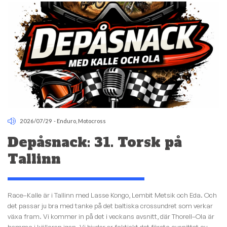
2026/07/29
-
Enduro
,
Motocross
Depåsnack: 31. Torsk på
Tallinn
Race–Kalle är i Tallinn med Lasse Kongo, Lembit Metsik och Eda. Och
det passar ju bra med tanke på det baltiska crossundret som verkar
växa fram. Vi kommer in på det i veckans avsnitt, där Thorell–Ola är
hemma i källaren igen. Vi bjuder er faktiskt det första avsnittet av...