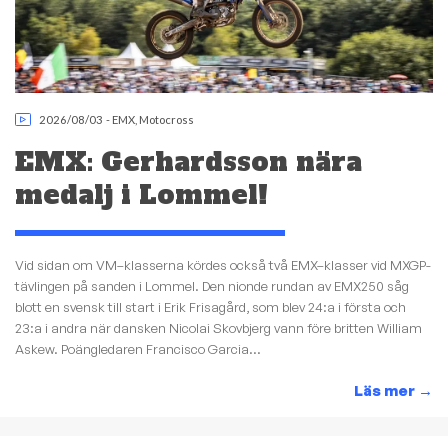
2026/08/03
-
EMX
,
Motocross
EMX: Gerhardsson nära
medalj i Lommel!
Vid sidan om VM–klasserna kördes också två EMX–klasser vid MXGP-
tävlingen på sanden i Lommel. Den nionde rundan av EMX250 såg
blott en svensk till start i Erik Frisagård, som blev 24:a i första och
23:a i andra när dansken Nicolai Skovbjerg vann före britten William
Askew. Poängledaren Francisco Garcia...
Läs mer
→