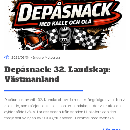
2026/08/04
-
Enduro
,
Motocross
Depåsnack: 32. Landskap:
Västmanland
Depåsnack avsnitt 32. Kanske ett av de mest mångsidiga avsnitten vi
spelat in, som börjar i en diskussion om landskap – där vi är ute och
cyklar båda två. Vi tar oss sedan från sanden i Hällefors och den
tredje deltävlingen av SCCS, till sanden i Lommel med svenska...
Läs mer