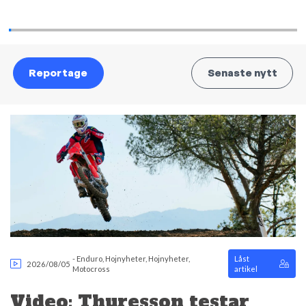
Reportage
Senaste nytt
-
Enduro
,
Hojnyheter
,
Hojnyheter
,
Låst
2026/08/05
Motocross
artikel
Video: Thuresson testar