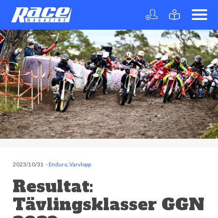
2023/10/31
-
Enduro
,
Varvlopp
Resultat:
Tävlingsklasser GGN