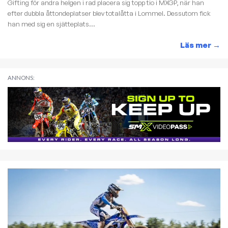
Gifting för andra helgen i rad placera sig topp tio i MXGP, när han
efter dubbla åttondeplatser blev totalåtta i Lommel. Dessutom fick
han med sig en sjätteplats...
Läs mer
→
ANNONS: