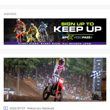
ANNONS:
2026/07/27
-
Motocross
,
Nationals