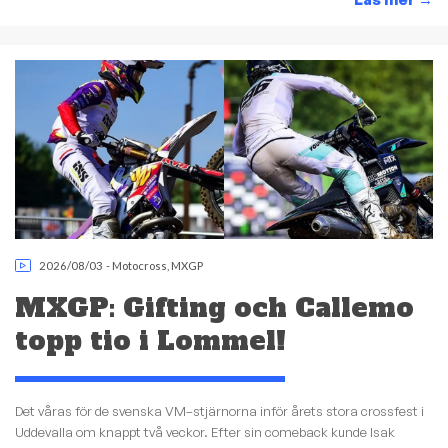
→
2026/08/03
-
Motocross
,
MXGP
MXGP: Gifting och Callemo
topp tio i Lommel!
Det våras för de svenska VM–stjärnorna inför årets stora crossfest i
Uddevalla om knappt två veckor. Efter sin comeback kunde Isak