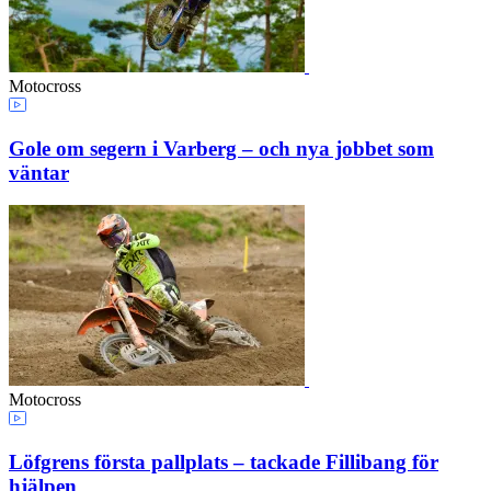
Motocross
Gole om segern i Varberg – och nya jobbet som
väntar
Motocross
Löfgrens första pallplats – tackade Fillibang för
hjälpen