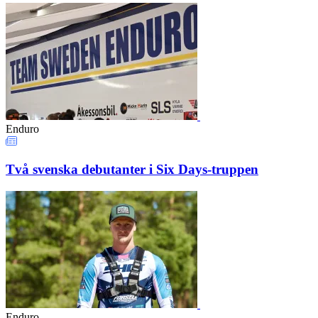
Enduro
Två svenska debutanter i Six Days-truppen
Enduro