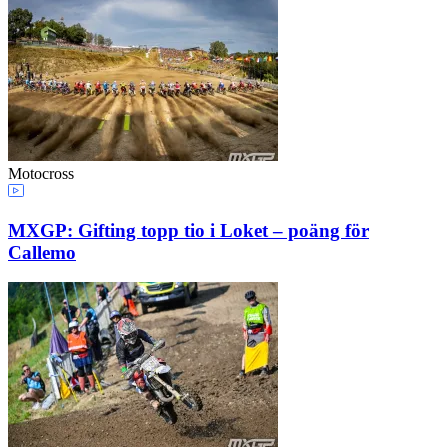
Motocross
MXGP: Gifting topp tio i Loket – poäng för
Callemo