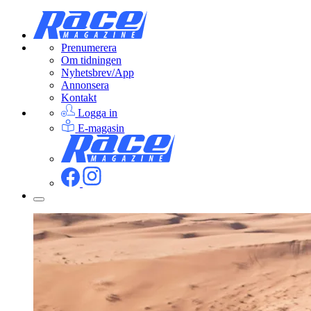
Prenumerera
Om tidningen
Nyhetsbrev/App
Annonsera
Kontakt
Logga in
E-magasin