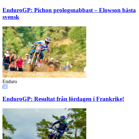
EnduroGP: Pichon prologsnabbast – Elowson bästa
svensk
Enduro
EnduroGP: Resultat från lördagen i Frankrike!