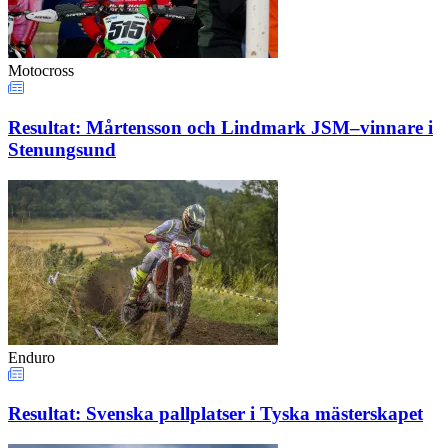
Motocross
Resultat: Mårtensson och Lindmark JSM–vinnare i
Stenungsund
Enduro
Resultat: Svenska pallplatser i Tyska mästerskapet