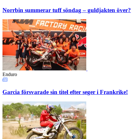
Norrbin summerar tuff söndag – guldjakten över?
Enduro
Garcia försvarade sin titel efter seger i Frankrike!