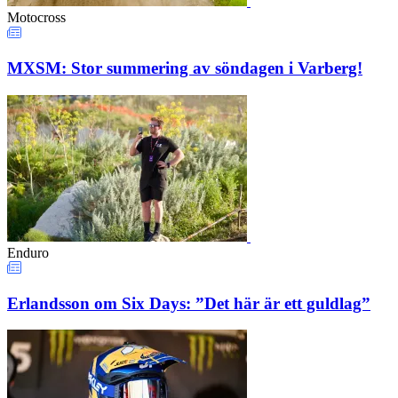
Motocross
MXSM: Stor summering av söndagen i Varberg!
Enduro
Erlandsson om Six Days: ”Det här är ett guldlag”