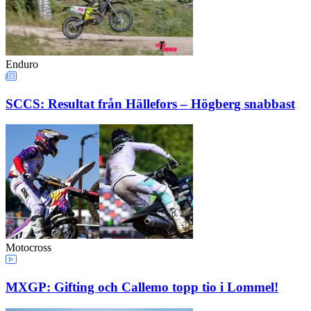
Enduro
SCCS: Resultat från Hällefors – Högberg snabbast
Motocross
MXGP: Gifting och Callemo topp tio i Lommel!