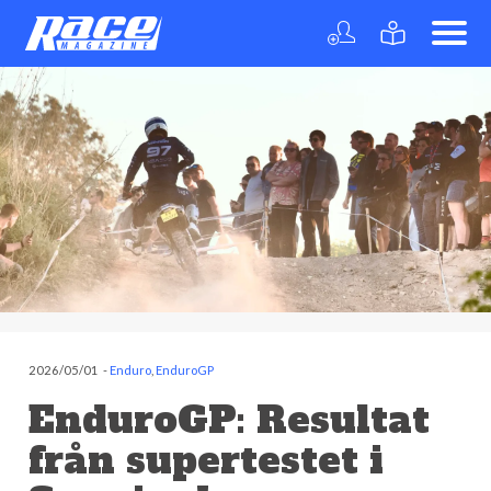
2026/05/01
-
Enduro
,
EnduroGP
EnduroGP: Resultat
från supertestet i