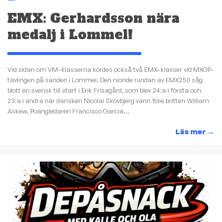
EMX: Gerhardsson nära
medalj i Lommel!
Vid sidan om VM–klasserna kördes också två EMX–klasser vid MXGP-
tävlingen på sanden i Lommel. Den nionde rundan av EMX250 såg
blott en svensk till start i Erik Frisagård, som blev 24:a i första och
23:a i andra när dansken Nicolai Skovbjerg vann före britten William
Askew. Poängledaren Francisco Garcia...
Läs mer
→