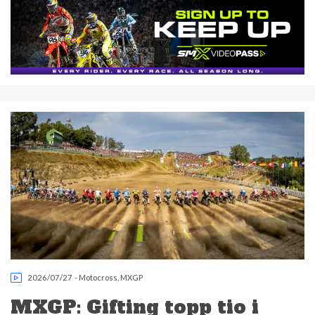
2026/07/27
-
Motocross
,
MXGP
MXGP: Gifting topp tio i