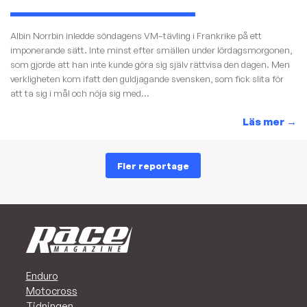
Albin Norrbin inledde söndagens VM–tävling i Frankrike på ett
imponerande sätt. Inte minst efter smällen under lördagsmorgonen,
som gjorde att han inte kunde göra sig själv rättvisa den dagen. Men
verkligheten kom ifatt den guldjagande svensken, som fick slita för
att ta sig i mål och nöja sig med...
Läs mer
→
Fler reportage
Enduro
Motocross
Tidningen