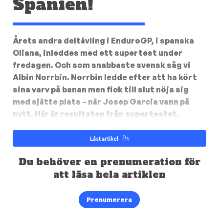
Spanien!
Årets andra deltävling i EnduroGP, i spanska
Oliana, inleddes med ett supertest under
fredagen. Och som snabbaste svensk såg vi
Albin Norrbin. Norrbin ledde efter att ha kört
sina varv på banan men fick till slut nöja sig
med sjätte plats – när Josep Garcia vann på
nytt. Här är resultaten från supertestet.
Låst artikel
Du behöver en prenumeration för
att läsa hela artiklen
Prenumerera