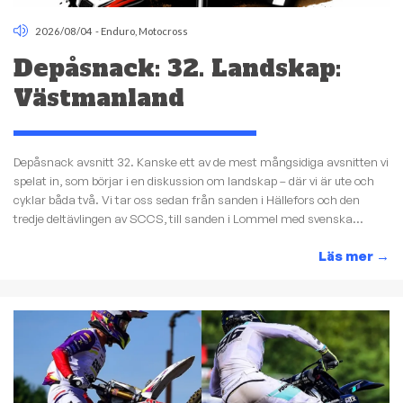
2026/08/04
-
Enduro
,
Motocross
Depåsnack: 32. Landskap:
Västmanland
Depåsnack avsnitt 32. Kanske ett av de mest mångsidiga avsnitten vi
spelat in, som börjar i en diskussion om landskap – där vi är ute och
cyklar båda två. Vi tar oss sedan från sanden i Hällefors och den
tredje deltävlingen av SCCS, till sanden i Lommel med svenska...
Läs mer
→