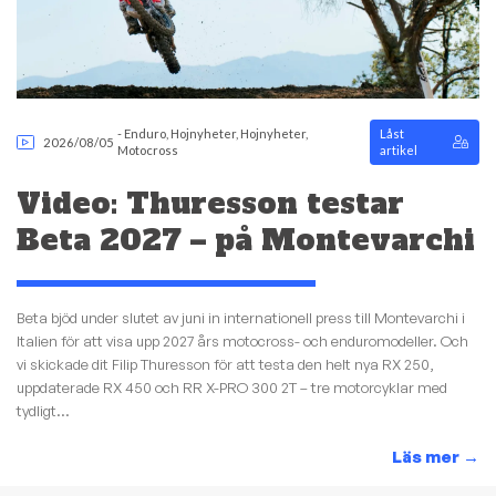
-
Enduro
,
Hojnyheter
,
Hojnyheter
,
Låst
2026/08/05
Motocross
artikel
Video: Thuresson testar
Beta 2027 – på Montevarchi
Beta bjöd under slutet av juni in internationell press till Montevarchi i
Italien för att visa upp 2027 års motocross- och enduromodeller. Och
vi skickade dit Filip Thuresson för att testa den helt nya RX 250,
uppdaterade RX 450 och RR X-PRO 300 2T – tre motorcyklar med
tydligt...
Läs mer
→