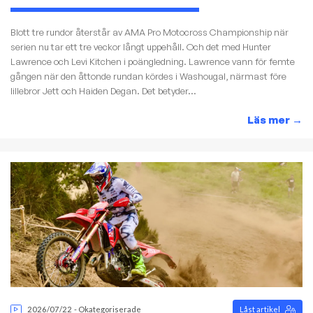
Blott tre rundor återstår av AMA Pro Motocross Championship när
serien nu tar ett tre veckor långt uppehåll. Och det med Hunter
Lawrence och Levi Kitchen i poängledning. Lawrence vann för femte
gången när den åttonde rundan kördes i Washougal, närmast före
lillebror Jett och Haiden Degan. Det betyder...
Läs mer
→
2026/07/22
-
Okategoriserade
Låst artikel