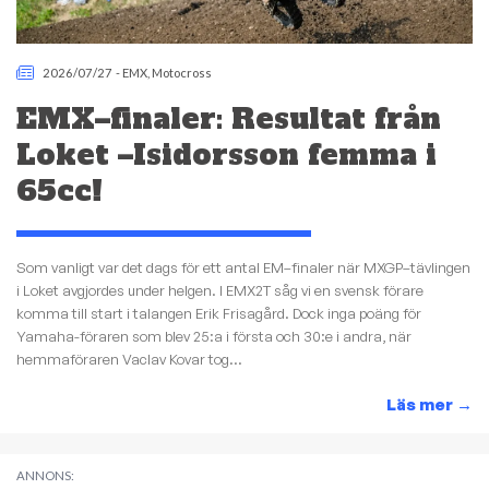
2026/07/27
-
EMX
,
Motocross
EMX–finaler: Resultat från
Loket –Isidorsson femma i
65cc!
Som vanligt var det dags för ett antal EM–finaler när MXGP–tävlingen
i Loket avgjordes under helgen. I EMX2T såg vi en svensk förare
komma till start i talangen Erik Frisagård. Dock inga poäng för
Yamaha-föraren som blev 25:a i första och 30:e i andra, när
hemmaföraren Vaclav Kovar tog...
Läs mer
→
ANNONS: