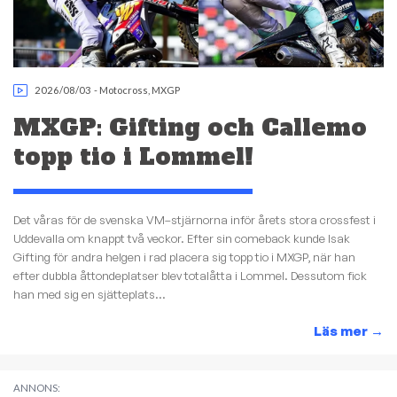
2026/08/03
-
Motocross
,
MXGP
MXGP: Gifting och Callemo
topp tio i Lommel!
Det våras för de svenska VM–stjärnorna inför årets stora crossfest i
Uddevalla om knappt två veckor. Efter sin comeback kunde Isak
Gifting för andra helgen i rad placera sig topp tio i MXGP, när han
efter dubbla åttondeplatser blev totalåtta i Lommel. Dessutom fick
han med sig en sjätteplats...
Läs mer
→
ANNONS: