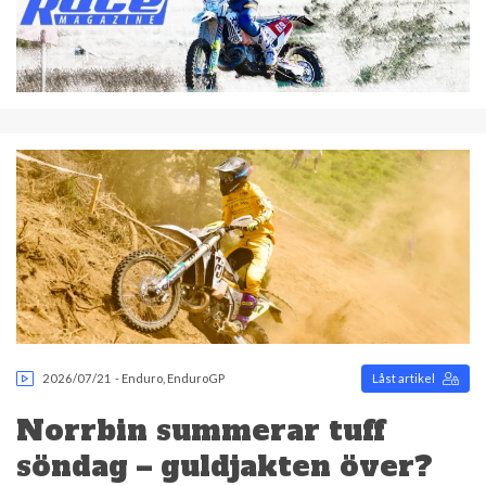
2026/07/21
-
Enduro
,
EnduroGP
Låst artikel
Norrbin summerar tuff
söndag – guldjakten över?