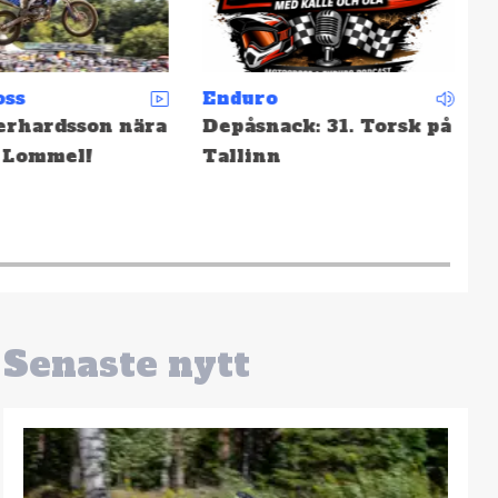
ss
Enduro
M
rhardsson nära
Depåsnack: 31. Torsk på
S
 Lommel!
Tallinn
f
Senaste nytt