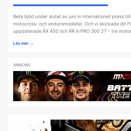
Beta bjöd under slutet av juni in internationell press til
motocross- och enduromodeller. Och vi skickade dit Fil
uppdaterade RX 450 och RR X-PRO 300 2T – tre motorc
Läs mer
→
ANNONS: