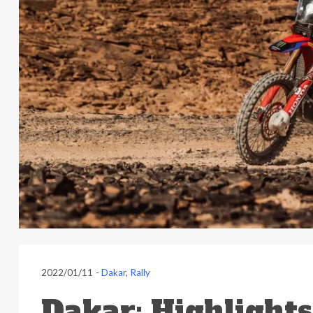
2022/01/11
-
Dakar
,
Rally
Dakar: Highlights