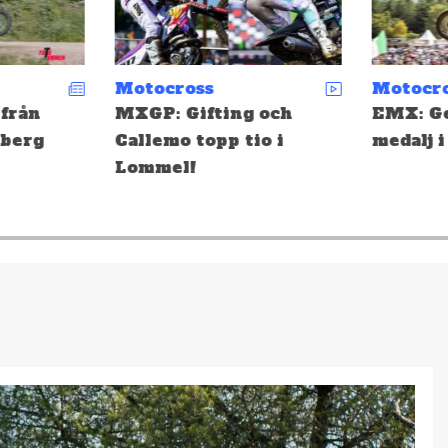
Motocross
Motocro
från
MXGP: Gifting och
EMX: Ge
berg
Callemo topp tio i
medalj i
Lommel!