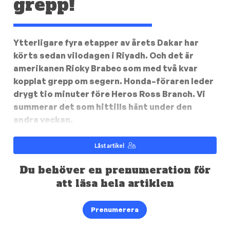
grepp!
Ytterligare fyra etapper av årets Dakar har
körts sedan vilodagen i Riyadh. Och det är
amerikanen Ricky Brabec som med två kvar
kopplat grepp om segern. Honda–föraren leder
drygt tio minuter före Heros Ross Branch. Vi
summerar det som hittills hänt under den
andra veckan.
Låst artikel
Du behöver en prenumeration för
att läsa hela artiklen
Prenumerera