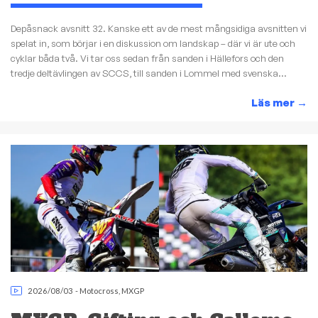
Depåsnack avsnitt 32. Kanske ett av de mest mångsidiga avsnitten vi
spelat in, som börjar i en diskussion om landskap – där vi är ute och
cyklar båda två. Vi tar oss sedan från sanden i Hällefors och den
tredje deltävlingen av SCCS, till sanden i Lommel med svenska...
Läs mer
→
2026/08/03
-
Motocross
,
MXGP