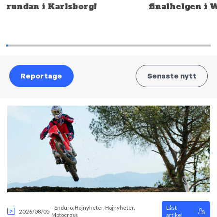
rundan i Karlsborg!
finalhelgen i 
Reportage
Senaste nytt
-
Enduro
,
Hojnyheter
,
Hojnyheter
,
Låst
2026/08/05
Motocross
artikel