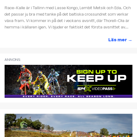
Race–Kalle är i Tallinn med Lasse Kongo, Lembit Metsik och Eda. Och
det passar ju bra med tanke på det baltiska crossundret som verkar
växa fram. Vi kommer in på det i veckans avsnitt, där Thorell–Ola är
hemma i källaren igen. Vi bjuder er faktiskt det första avsnittet av...
Läs mer
→
ANNONS: