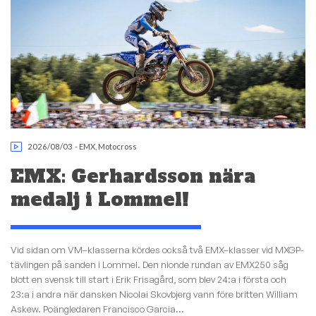
2026/08/03
-
EMX
,
Motocross
EMX: Gerhardsson nära
medalj i Lommel!
Vid sidan om VM–klasserna kördes också två EMX–klasser vid MXGP-
tävlingen på sanden i Lommel. Den nionde rundan av EMX250 såg
blott en svensk till start i Erik Frisagård, som blev 24:a i första och
23:a i andra när dansken Nicolai Skovbjerg vann före britten William
Askew. Poängledaren Francisco Garcia...