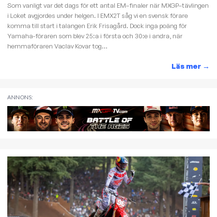
Som vanligt var det dags för ett antal EM–finaler när MXGP–tävlingen
i Loket avgjordes under helgen. I EMX2T såg vi en svensk förare
komma till start i talangen Erik Frisagård. Dock inga poäng för
Yamaha-föraren som blev 25:a i första och 30:e i andra, när
hemmaföraren Vaclav Kovar tog...
Läs mer
→
ANNONS: