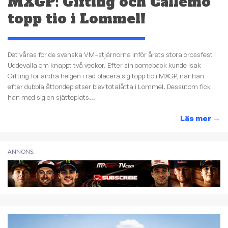
MXGP: Gifting och Callemo
topp tio i Lommel!
Det våras för de svenska VM–stjärnorna inför årets stora crossfest i
Uddevalla om knappt två veckor. Efter sin comeback kunde Isak
Gifting för andra helgen i rad placera sig topp tio i MXGP, när han
efter dubbla åttondeplatser blev totalåtta i Lommel. Dessutom fick
han med sig en sjätteplats...
Läs mer
→
ANNONS: