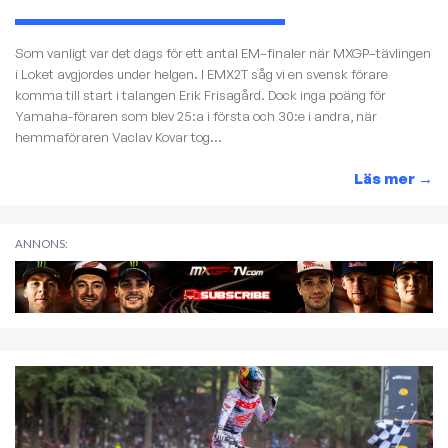
Som vanligt var det dags för ett antal EM–finaler när MXGP–tävlingen
i Loket avgjordes under helgen. I EMX2T såg vi en svensk förare
komma till start i talangen Erik Frisagård. Dock inga poäng för
Yamaha-föraren som blev 25:a i första och 30:e i andra, när
hemmaföraren Vaclav Kovar tog...
Läs mer
→
ANNONS: