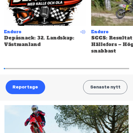
Enduro
Enduro
Depåsnack: 32. Landskap:
SCCS: Resultat
Västmanland
Hällefors – Hö
snabbast
Reportage
Senaste nytt