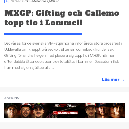
2026/08/03
-
Motocross
,
MXGP
MXGP: Gifting och Callemo
topp tio i Lommel!
Det våras för de svenska VM–stjärnorna inför årets stora crossfest i
Uddevalla om knappt två veckor. Efter sin comeback kunde Isak
Gifting för andra helgen i rad placera sig topp tio i MXGP, när han
efter dubbla åttondeplatser blev totalåtta i Lommel. Dessutom fick
han med sig en sjätteplats...
Läs mer
→
ANNONS: