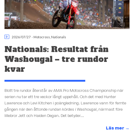
2026/07/27
-
Motocross
,
Nationals
Nationals: Resultat från
Washougal – tre rundor
kvar
Blott tre rundor återstår av AMA Pro Motocross Championship när
serien nu tar ett tre veckor långt uppehåll. Och det med Hunter
Lawrence och Levi Kitchen i poängledning. Lawrence vann för femte
gången när den åttonde rundan kördes i Washougal, närmast före
lillebror Jett och Haiden Degan. Det betyder...
Läs mer
→