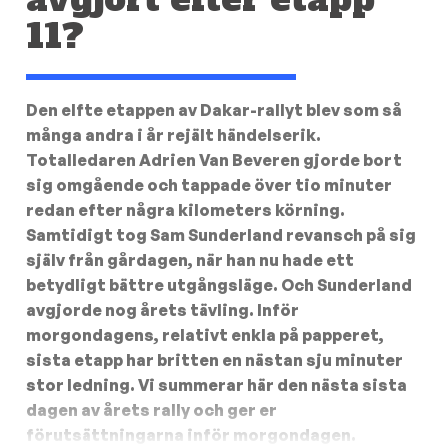
11?
Den elfte etappen av Dakar-rallyt blev som så
många andra i år rejält händelserik.
Totalledaren Adrien Van Beveren gjorde bort
sig omgående och tappade över tio minuter
redan efter några kilometers körning.
Samtidigt tog Sam Sunderland revansch på sig
själv från gårdagen, när han nu hade ett
betydligt bättre utgångsläge. Och Sunderland
avgjorde nog årets tävling. Inför
morgondagens, relativt enkla på papperet,
sista etapp har britten en nästan sju minuter
stor ledning. Vi summerar här den nästa sista
dagen av årets rally och ger er
förutsättningarna inför morgondagen.