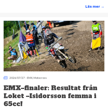
Läs mer
→
2026/07/27
-
EMX
,
Motocross
EMX–finaler: Resultat från
Loket –Isidorsson femma i
65cc!