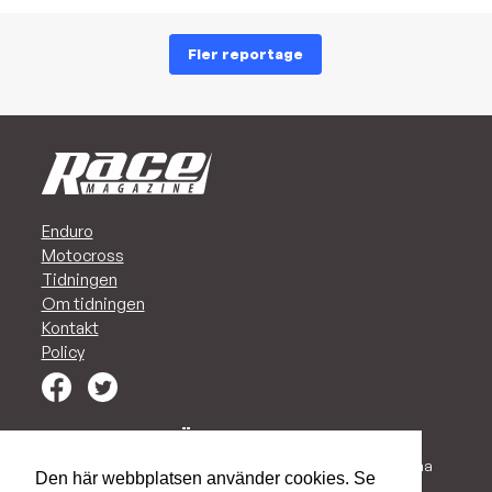
Fler reportage
Enduro
Motocross
Tidningen
Om tidningen
Kontakt
Policy
MARKNADSFÖR ER I RACE!
Vi har alltid en plats för Ert företag i vår tidning. Vi vill kunna
Den här webbplatsen använder cookies. Se
stoltsera med att just Ni finns med i vår tidning, och