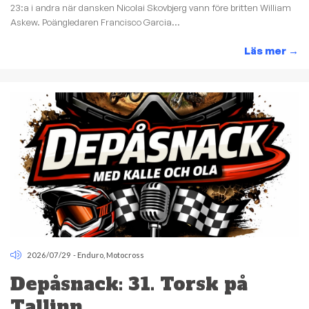
23:a i andra när dansken Nicolai Skovbjerg vann före britten William
Askew. Poängledaren Francisco Garcia...
Läs mer
→
2026/07/29
-
Enduro
,
Motocross
Depåsnack: 31. Torsk på
Tallinn