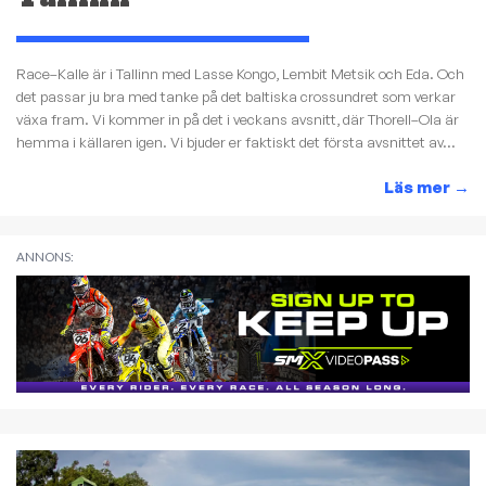
Race–Kalle är i Tallinn med Lasse Kongo, Lembit Metsik och Eda. Och
det passar ju bra med tanke på det baltiska crossundret som verkar
växa fram. Vi kommer in på det i veckans avsnitt, där Thorell–Ola är
hemma i källaren igen. Vi bjuder er faktiskt det första avsnittet av...
Läs mer
→
ANNONS: