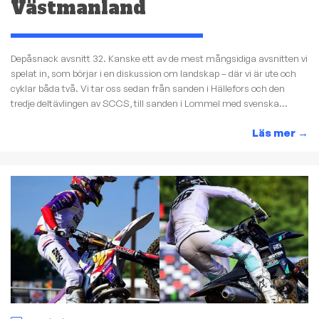
Västmanland
Depåsnack avsnitt 32. Kanske ett av de mest mångsidiga avsnitten vi
spelat in, som börjar i en diskussion om landskap – där vi är ute och
cyklar båda två. Vi tar oss sedan från sanden i Hällefors och den
tredje deltävlingen av SCCS, till sanden i Lommel med svenska...
Läs mer
→