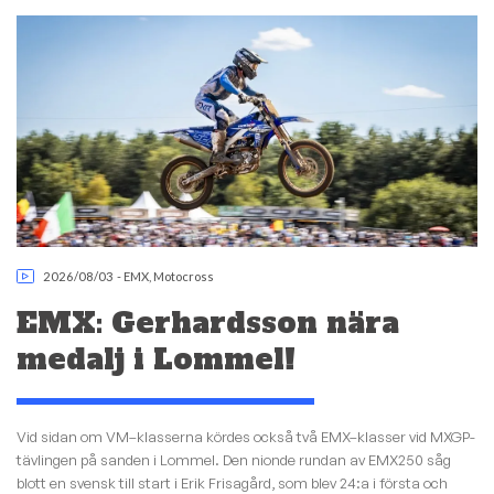
2026/08/03
-
EMX
,
Motocross
EMX: Gerhardsson nära
medalj i Lommel!
Vid sidan om VM–klasserna kördes också två EMX–klasser vid MXGP-
tävlingen på sanden i Lommel. Den nionde rundan av EMX250 såg
blott en svensk till start i Erik Frisagård, som blev 24:a i första och