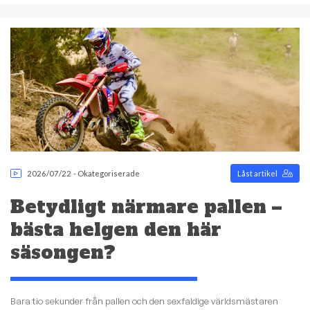
2026/07/22
-
Okategoriserade
Låst artikel
Betydligt närmare pallen –
bästa helgen den här
säsongen?
Bara tio sekunder från pallen och den sexfaldige världsmästaren