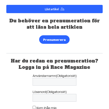
Låst artikel
Du behöver en prenumeration för
att läsa hela artiklen
Prenumerera
Har du redan en prenumeration?
Logga in på Race Magazine
Användarnamn
(Obligatoriskt)
Lösenord
(Obligatoriskt)
Kom ihåg mig