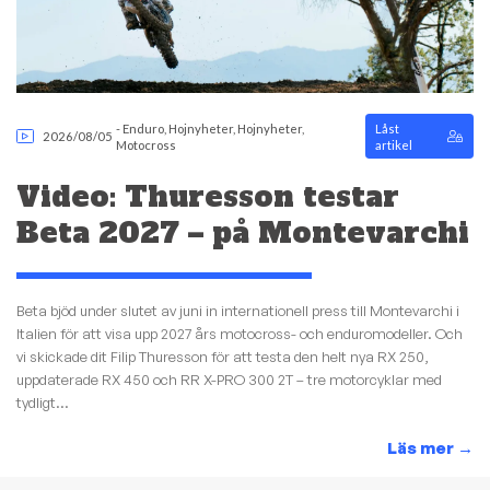
-
Enduro
,
Hojnyheter
,
Hojnyheter
,
Låst
2026/08/05
Motocross
artikel
Video: Thuresson testar
Beta 2027 – på Montevarchi
Beta bjöd under slutet av juni in internationell press till Montevarchi i
Italien för att visa upp 2027 års motocross- och enduromodeller. Och
vi skickade dit Filip Thuresson för att testa den helt nya RX 250,
uppdaterade RX 450 och RR X-PRO 300 2T – tre motorcyklar med
tydligt...
Läs mer
→