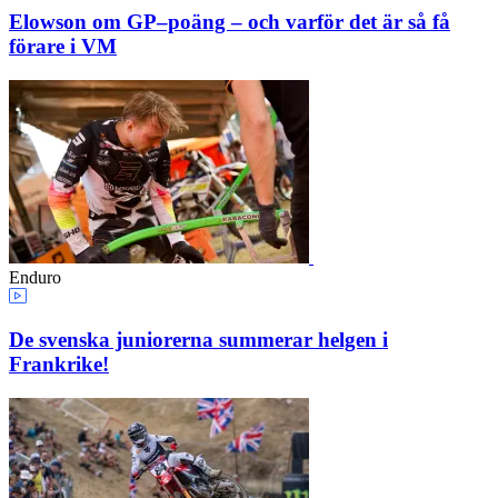
Elowson om GP–poäng – och varför det är så få
förare i VM
Enduro
De svenska juniorerna summerar helgen i
Frankrike!