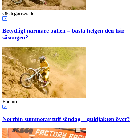
Okategoriserade
Betydligt närmare pallen – bästa helgen den här
säsongen?
Enduro
Norrbin summerar tuff söndag – guldjakten över?