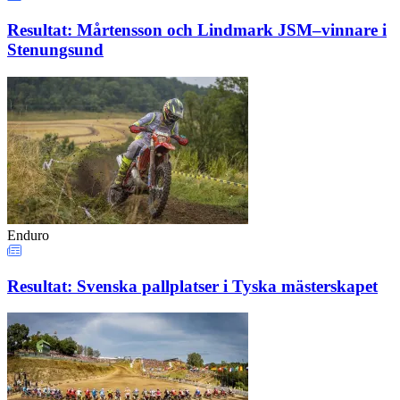
Resultat: Mårtensson och Lindmark JSM–vinnare i
Stenungsund
Enduro
Resultat: Svenska pallplatser i Tyska mästerskapet