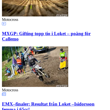
Motocross
MXGP: Gifting topp tio i Loket – poäng för
Callemo
Motocross
EMX–finaler: Resultat från Loket –Isidorsson
femma i 65cc!