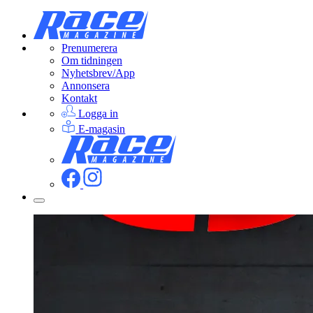
Prenumerera
Om tidningen
Nyhetsbrev/App
Annonsera
Kontakt
Logga in
E-magasin