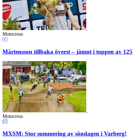
Motocross
Mårtensson tillbaka överst – jämnt i toppen av 125
Motocross
MXSM: Stor summering av söndagen i Varberg!