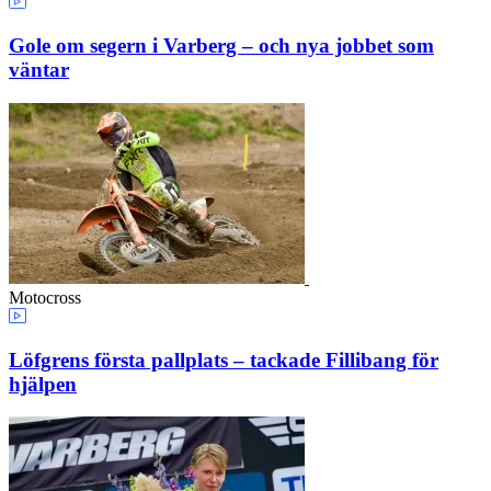
Gole om segern i Varberg – och nya jobbet som
väntar
Motocross
Löfgrens första pallplats – tackade Fillibang för
hjälpen