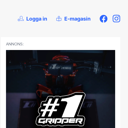
Logga in
E-magasin
ANNONS: