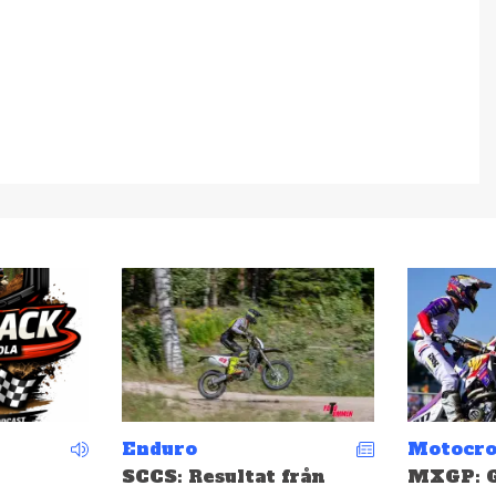
Motocross
Motocro
från
MXGP: Gifting och
EMX: Ge