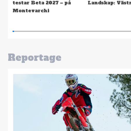
Landskap: Västmanland
Hällefors – Hög
snabbast
Reportage