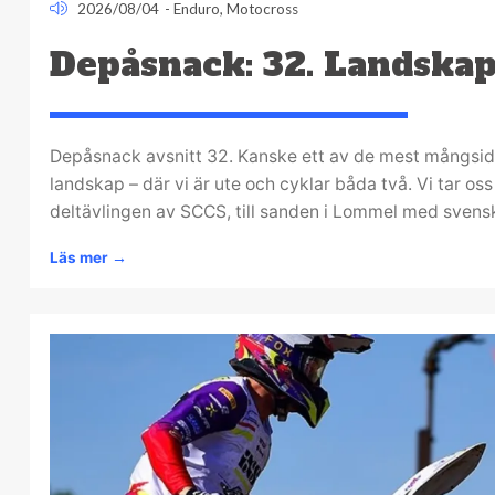
2026/08/04
-
Enduro
,
Motocross
Depåsnack: 32. Landska
Depåsnack avsnitt 32. Kanske ett av de mest mångsidig
landskap – där vi är ute och cyklar båda två. Vi tar os
deltävlingen av SCCS, till sanden i Lommel med svensk
Läs mer
→