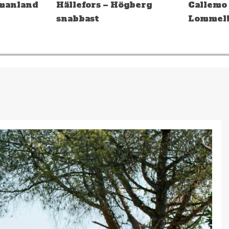
berg
Callemo topp tio i
medalj i
Lommel!