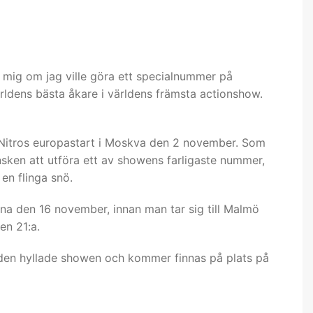
e mig om jag ville göra ett specialnummer på
ärldens bästa åkare i världens främsta actionshow.
 Nitros europastart i Moskva den 2 november. Som
ken att utföra ett av showens farligaste nummer,
en flinga snö.
na den 16 november, innan man tar sig till Malmö
en 21:a.
 den hyllade showen och kommer finnas på plats på