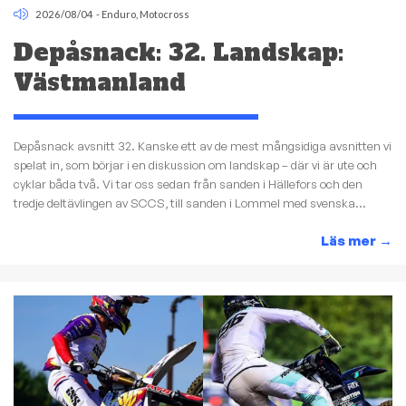
2026/08/04
-
Enduro
,
Motocross
Depåsnack: 32. Landskap:
Västmanland
Depåsnack avsnitt 32. Kanske ett av de mest mångsidiga avsnitten vi
spelat in, som börjar i en diskussion om landskap – där vi är ute och
cyklar båda två. Vi tar oss sedan från sanden i Hällefors och den
tredje deltävlingen av SCCS, till sanden i Lommel med svenska...
Läs mer
→