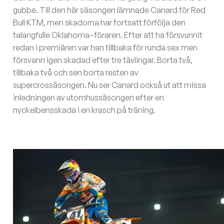
gubbe. Till den här säsongen lämnade Canard för Red
Bull KTM, men skadorna har fortsatt förfölja den
talangfulle Oklahoma–föraren. Efter att ha försvunnit
redan i premiären var han tillbaka för runda sex men
försvann igen skadad efter tre tävlingar. Borta två,
tillbaka två och sen borta resten av
supercrossäsongen. Nu ser Canard också ut att missa
inledningen av utomhussäsongen efter en
nyckelbensskada i en krasch på träning.