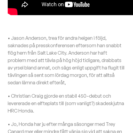
• Jason Anderson, trea för andra helgen i följd,
saknades på presskonferensen eftersom han snabbt
flög hem från Salt Lake City. Anderson har haft
problem med att tävla på hög höjd tidigare, drabbats
av yrsel bland annat, och sägs enligt uppgift ha flugit till
tävlingen så sent som lördag morgon, för att alltså
sedan lämna direkt efteråt,
• Christian Craig gjorde en stabil 450–debut och
levererade en elfteplats till (som vanligt?) skadeskjutna
HRC Honda.
• Jo, Honda har ju efter många säsonger med Trey
Canard mer eller mindre fått vänja sig vid att sakna en