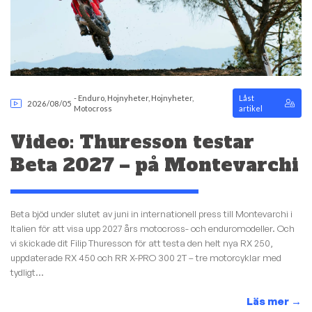
-
Enduro
,
Hojnyheter
,
Hojnyheter
,
Låst
2026/08/05
Motocross
artikel
Video: Thuresson testar
Beta 2027 – på Montevarchi
Beta bjöd under slutet av juni in internationell press till Montevarchi i
Italien för att visa upp 2027 års motocross- och enduromodeller. Och
vi skickade dit Filip Thuresson för att testa den helt nya RX 250,
uppdaterade RX 450 och RR X-PRO 300 2T – tre motorcyklar med
tydligt...
Läs mer
→