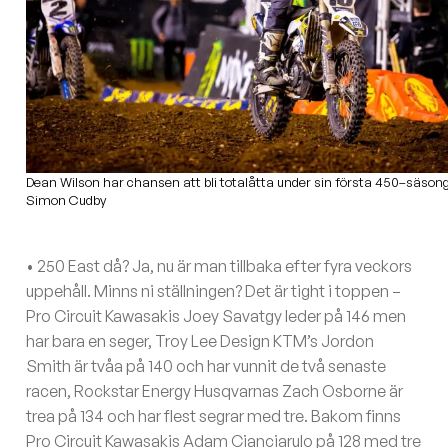
Dean Wilson har chansen att bli totalåtta under sin första 450–säsong
Simon Cudby
• 250 East då? Ja, nu är man tillbaka efter fyra veckors
uppehåll. Minns ni ställningen? Det är tight i toppen –
Pro Circuit Kawasakis Joey Savatgy leder på 146 men
har bara en seger, Troy Lee Design KTM’s Jordon
Smith är tvåa på 140 och har vunnit de två senaste
racen, Rockstar Energy Husqvarnas Zach Osborne är
trea på 134 och har flest segrar med tre. Bakom finns
Pro Circuit Kawasakis Adam Cianciarulo på 128 med tre