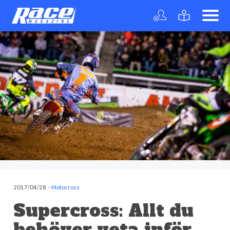
2017/04/28
-
Motocross
Supercross: Allt du
behöver veta inför