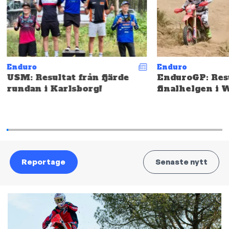
Enduro
Enduro
USM: Resultat från fjärde
EnduroGP: Resu
rundan i Karlsborg!
finalhelgen i 
Reportage
Senaste nytt