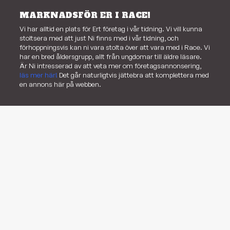
MARKNADSFÖR ER I RACE!
Vi har alltid en plats för Ert företag i vår tidning. Vi vill kunna
stoltsera med att just Ni finns med i vår tidning, och
förhoppningsvis kan ni vara stolta över att vara med i Race. Vi
har en bred åldersgrupp, allt från ungdomar till äldre läsare.
Är Ni intresserad av att veta mer om företagsannonsering,
läs mer här!
Det går naturligtvis jättebra att komplettera med
en annons här på webben.