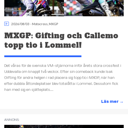
2026/08/03
-
Motocross
,
MXGP
MXGP: Gifting och Callemo
topp tio i Lommel!
Det våras för de svenska VM–stjärnorna inför årets stora crossfest i
Uddevalla om knappt två veckor. Efter sin comeback kunde Isak
Gifting för andra helgen i rad placera sig topp tio i MXGP, när han
efter dubbla åttondeplatser blev totalåtta i Lommel. Dessutom fick
han med sig en sjätteplats...
Läs mer
→
ANNONS: