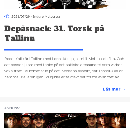
2026/07/29
-
Enduro
,
Motocross
Depåsnack: 31. Torsk på
Tallinn
Race–Kalle är i Tallinn med Lasse Kongo, Lembit Metsik och Eda. Och
det passar ju bra med tanke på det baltiska crossundret som verkar
växa fram. Vi kommer in på det i veckans avsnitt, där Thorell–Ola är
hemma i källaren igen. Vi bjuder er faktiskt det första avsnittet av...
Läs mer
→
ANNONS: