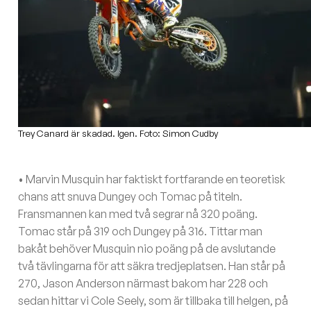
Trey Canard är skadad. Igen. Foto: Simon Cudby
• Marvin Musquin har faktiskt fortfarande en teoretisk
chans att snuva Dungey och Tomac på titeln.
Fransmannen kan med två segrar nå 320 poäng.
Tomac står på 319 och Dungey på 316. Tittar man
bakåt behöver Musquin nio poäng på de avslutande
två tävlingarna för att säkra tredjeplatsen. Han står på
270, Jason Anderson närmast bakom har 228 och
sedan hittar vi Cole Seely, som är tillbaka till helgen, på