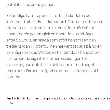
pallplatser på årets sju race.
• Samtliga fyra i toppen är fortsatt skadefria och
kommer till start i East Rutherford. Också Fredrik Norén
ska vara klar att köra. I alla fall har vi inte hört något
annat. Norén genomgick en operation i armbågen
efter St. Louis, en skada som stört honom sen den
tredje rundan i Toronto, men har varit tillbaka på hojen
sen några veckor. Mestadels har det dock handlat om
att förbereda sig inför motocrossäsongen för
svensken, som inte har skrivit kontrakt med något
team och därmed troligtvis kommer att köra privat i
sommar.
Fredrik Norén kommer troligtvis att köra motocross i privat regi i somm
HRC