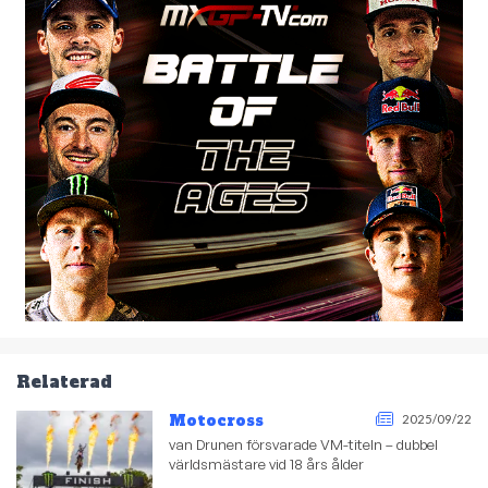
Relaterad
Motocross
2025/09/22
van Drunen försvarade VM-titeln – dubbel
världsmästare vid 18 års ålder