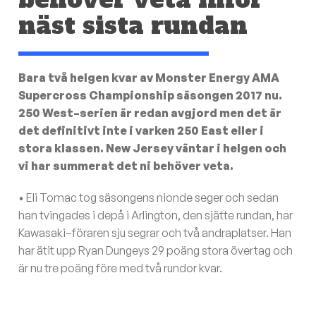
näst sista rundan
Bara två helgen kvar av Monster Energy AMA
Supercross Championship säsongen 2017 nu.
250 West–serien är redan avgjord men det är
det definitivt inte i varken 250 East eller i
stora klassen. New Jersey väntar i helgen och
vi har summerat det ni behöver veta.
• Eli Tomac tog säsongens nionde seger och sedan
han tvingades i depå i Arlington, den sjätte rundan, har
Kawasaki–föraren sju segrar och två andraplatser. Han
har ätit upp Ryan Dungeys 29 poäng stora övertag och
är nu tre poäng före med två rundor kvar.