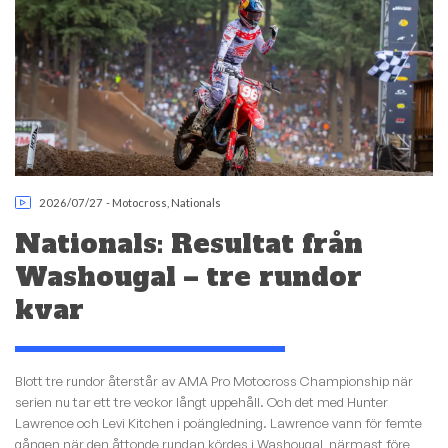
2026/07/27
-
Motocross
,
Nationals
Nationals: Resultat från
Washougal – tre rundor
kvar
Blott tre rundor återstår av AMA Pro Motocross Championship när
serien nu tar ett tre veckor långt uppehåll. Och det med Hunter
Lawrence och Levi Kitchen i poängledning. Lawrence vann för femte
gången när den åttonde rundan kördes i Washougal, närmast före