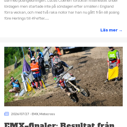
därmed poängledningen. Lucas Coenen försökte i kvalheatet under
lördagen men startade inte på söndagen efter smällen i England
förra veckan, och med två raka nollor har han nu gått från 68 poäng
före Herlings till 49 efter....
Läs mer
→
2026/07/27
-
EMX
,
Motocross
EMX–finaler: Resultat från