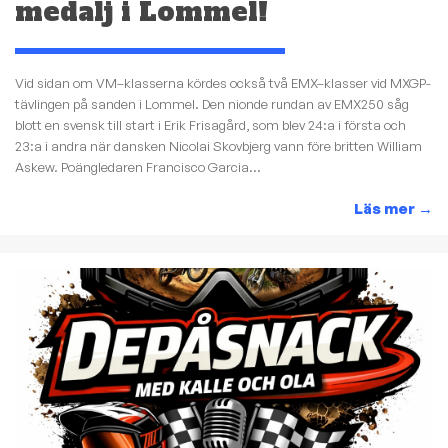
medalj i Lommel!
Vid sidan om VM–klasserna kördes också två EMX–klasser vid MXGP-
tävlingen på sanden i Lommel. Den nionde rundan av EMX250 såg
blott en svensk till start i Erik Frisagård, som blev 24:a i första och
23:a i andra när dansken Nicolai Skovbjerg vann före britten William
Askew. Poängledaren Francisco Garcia...
Läs mer
→