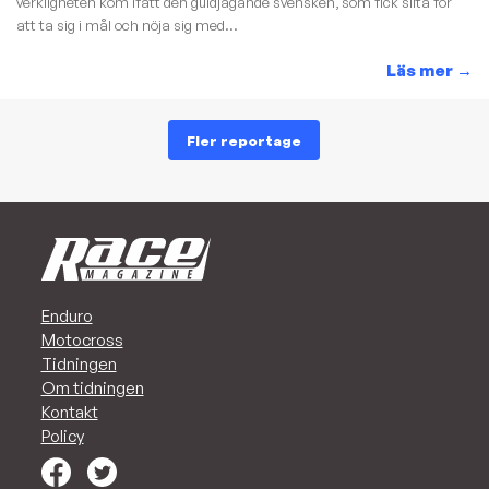
verkligheten kom ifatt den guldjagande svensken, som fick slita för
att ta sig i mål och nöja sig med...
Läs mer
→
Fler reportage
Enduro
Motocross
Tidningen
Om tidningen
Kontakt
Policy