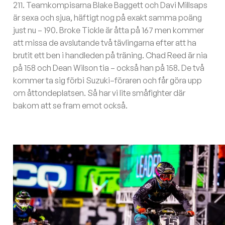
211. Teamkompisarna Blake Baggett och Davi Millsaps
är sexa och sjua, häftigt nog på exakt samma poäng
just nu – 190. Broke Tickle är åtta på 167 men kommer
att missa de avslutande två tävlingarna efter att ha
brutit ett ben i handleden på träning. Chad Reed är nia
på 158 och Dean Wilson tia – också han på 158. De två
kommer ta sig förbi Suzuki–föraren och får göra upp
om åttondeplatsen. Så har vi lite småfighter där
bakom att se fram emot också.