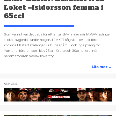
Loket –Isidorsson femma i
65cc!
Som vanligt var det dags för ett antal EM–finaler när MXGP–tävlingen
i Loket avgjordes under helgen. I EMX2T såg vi en svensk förare
komma till start i talangen Erik Frisagård. Dock inga poäng för
Yamaha-föraren som blev 25:a i första och 30:e i andra, när
hemmaföraren Vaclav Kovar tog...
Läs mer
→
ANNONS: