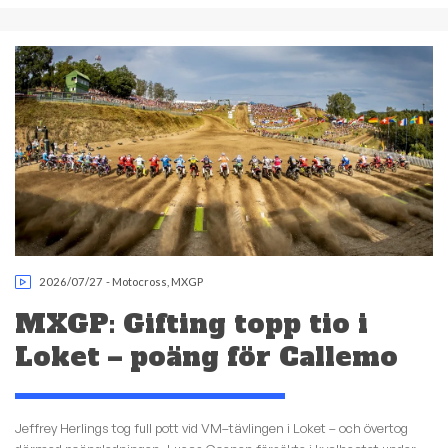
2026/07/27
-
Motocross
,
MXGP
MXGP: Gifting topp tio i
Loket – poäng för Callemo
Jeffrey Herlings tog full pott vid VM–tävlingen i Loket – och övertog