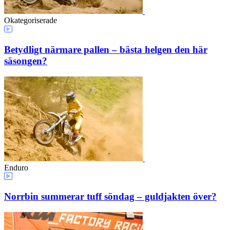
Okategoriserade
Betydligt närmare pallen – bästa helgen den här
säsongen?
Enduro
Norrbin summerar tuff söndag – guldjakten över?