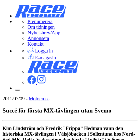
Prenumerera
Om tidningen
Nyhetsbrev/App
Annonsera
Kontakt
Logga in
E-magasin
2011/07/09
-
Motocross
Succé för första MX-tävlingen utan Svemo
Kim Lindström och Fredrik ”Frippa” Hedman vann den
historiska MX-tävlingen i Välsjöbacken i Sollentuna hos Nord-
Syd MK. Detta är dessutom den första ”lagliga” tävlingen