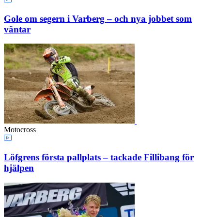
Gole om segern i Varberg – och nya jobbet som
väntar
Motocross
Löfgrens första pallplats – tackade Fillibang för
hjälpen