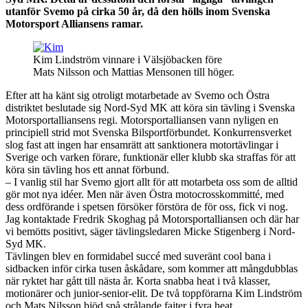
utanför Svemo på cirka 50 år, då den hölls inom Svenska
Motorsport Alliansens ramar.
Kim Lindström vinnare i Välsjöbacken före
Mats Nilsson och Mattias Mensonen till höger.
Efter att ha känt sig otroligt motarbetade av Svemo och Östra
distriktet beslutade sig Nord-Syd MK att köra sin tävling i Svenska
Motorsportalliansens regi. Motorsportalliansen vann nyligen en
principiell strid mot Svenska Bilsportförbundet. Konkurrensverket
slog fast att ingen har ensamrätt att sanktionera motortävlingar i
Sverige och varken förare, funktionär eller klubb ska straffas för att
köra sin tävling hos ett annat förbund.
– I vanlig stil har Svemo gjort allt för att motarbeta oss som de alltid
gör mot nya idéer. Men när även Östra motocrosskommitté, med
dess ordförande i spetsen försöker förstöra de för oss, fick vi nog.
Jag kontaktade Fredrik Skoghag på Motorsportalliansen och där har
vi bemötts positivt, säger tävlingsledaren Micke Stigenberg i Nord-
Syd MK.
Tävlingen blev en formidabel succé med suveränt cool bana i
sidbacken inför cirka tusen åskådare, som kommer att mångdubblas
när ryktet har gått till nästa år. Korta snabba heat i två klasser,
motionärer och junior-senior-elit. De två toppförarna Kim Lindström
och Mats Nilsson bjöd spå strålande fajter i fyra heat