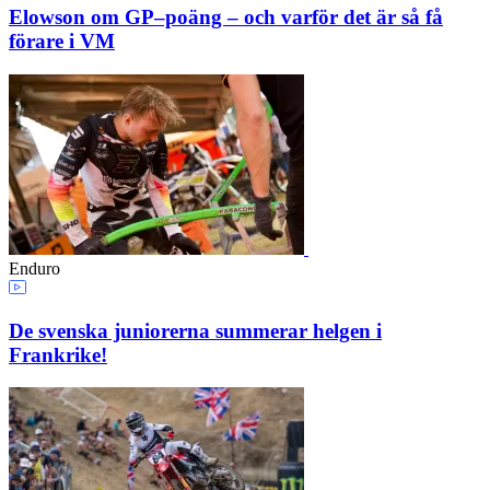
Elowson om GP–poäng – och varför det är så få
förare i VM
Enduro
De svenska juniorerna summerar helgen i
Frankrike!