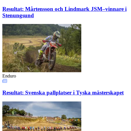
Resultat: Mårtensson och Lindmark JSM–vinnare i
Stenungsund
Enduro
Resultat: Svenska pallplatser i Tyska mästerskapet