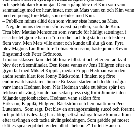
och spektakulära körningar. Denna gång blev det Kim som vann
sammanlagt med tre heatvinster, mot att Mats vann en och Kim vann
med en poäng före Mats, som retades med Kim.
– Publiken minns alltid den som vinner sista heatet, sa Mats.
– Nej, de minns den som står överst på pallen, kontrade Kim.
Trea blev Mattias Mensonen som svarade för härligt satsningar. i
sista heatet gjorde han en ”do or die” och tog starten och ledde i
flera varv. Men Mats ville annat och kunde till slut gå om. Fyra
blev Magnus Lindfors före Tobias Sörensson, bäste junior Kevin
Engstrand och Peter Grönroos.
I motionsklassen kom det 60 förare till start och efter en rad kval
blev det två semifinaler. Den första vanns av Jens Hillgren efter en
grym fajt med Mikael Kippilä, medan Frippa Hedman vann den
andra semin klart före Jonny Bäckström. I finalen tog förre
endurovärldsmästaren Jimmie Eriksson starten och ledde i några
varv innan Hedman kom. När Hedman valde ett bättre spår i en
feldoserad sväng, kunde han sedan pressa sig förbi Jimmie i den
följande uppförsbacken. Hedman vann såklart före
Eriksson, Kippilä, Hillgren, Bäckström och hemmaföraren Peo
Lutteman. Som sagt. Det blev en arrangörsmässig succé och förarna
och publik trivdes. Jag har aldrig sett så många förare komma fram
efter tävlingen och tacka tävlingsledningen. Som grädde på moset
sköttes speakerjobbet av den alltid ”helcoole” Torleif Hansen.