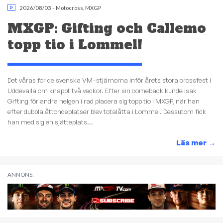
2026/08/03
-
Motocross
,
MXGP
MXGP: Gifting och Callemo
topp tio i Lommel!
Det våras för de svenska VM–stjärnorna inför årets stora crossfest i
Uddevalla om knappt två veckor. Efter sin comeback kunde Isak
Gifting för andra helgen i rad placera sig topp tio i MXGP, när han
efter dubbla åttondeplatser blev totalåtta i Lommel. Dessutom fick
han med sig en sjätteplats...
Läs mer
→
ANNONS: