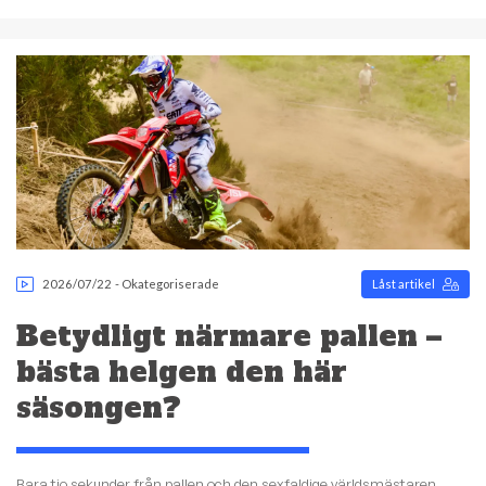
2026/07/22
-
Okategoriserade
Låst artikel
Betydligt närmare pallen –
bästa helgen den här
säsongen?
Bara tio sekunder från pallen och den sexfaldige världsmästaren