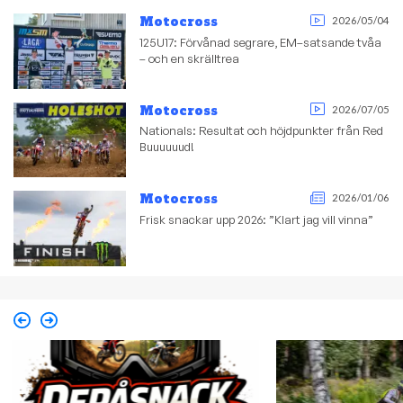
Motocross
2026/05/04
125U17: Förvånad segrare, EM–satsande tvåa
– och en skrälltrea
Motocross
2026/07/05
Nationals: Resultat och höjdpunkter från Red
Buuuuuud!
Motocross
2026/01/06
Frisk snackar upp 2026: ”Klart jag vill vinna”