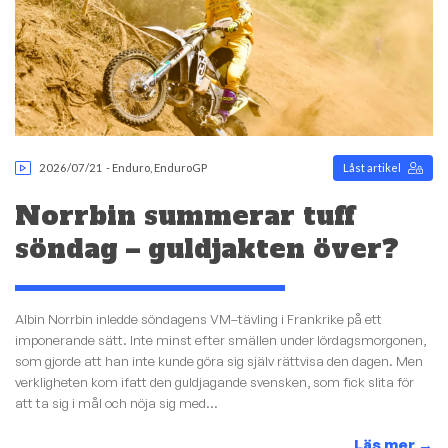
2026/07/21
-
Enduro
,
EnduroGP
Låst artikel
Norrbin summerar tuff
söndag – guldjakten över?
Albin Norrbin inledde söndagens VM–tävling i Frankrike på ett
imponerande sätt. Inte minst efter smällen under lördagsmorgonen,
som gjorde att han inte kunde göra sig själv rättvisa den dagen. Men
verkligheten kom ifatt den guldjagande svensken, som fick slita för
att ta sig i mål och nöja sig med...
Läs mer
→