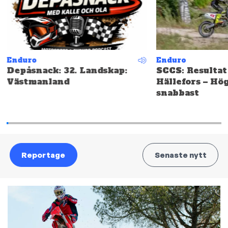
Enduro
Enduro
Depåsnack: 32. Landskap:
SCCS: Resultat
Västmanland
Hällefors – Hö
snabbast
Reportage
Senaste nytt