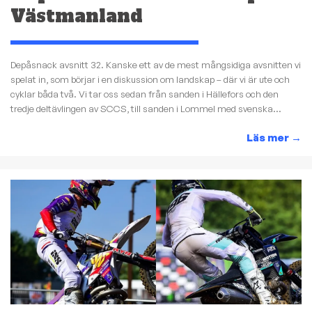
Västmanland
Depåsnack avsnitt 32. Kanske ett av de mest mångsidiga avsnitten vi
spelat in, som börjar i en diskussion om landskap – där vi är ute och
cyklar båda två. Vi tar oss sedan från sanden i Hällefors och den
tredje deltävlingen av SCCS, till sanden i Lommel med svenska...
Läs mer
→