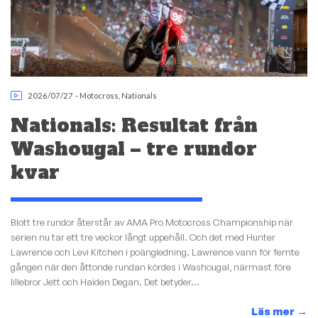
2026/07/27
-
Motocross
,
Nationals
Nationals: Resultat från
Washougal – tre rundor
kvar
Blott tre rundor återstår av AMA Pro Motocross Championship när
serien nu tar ett tre veckor långt uppehåll. Och det med Hunter
Lawrence och Levi Kitchen i poängledning. Lawrence vann för femte
gången när den åttonde rundan kördes i Washougal, närmast före
lillebror Jett och Haiden Degan. Det betyder...
Läs mer
→