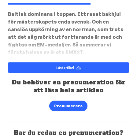
Baltisk dominans i toppen. Ett rasat bakhjul
för mästerskapets enda svensk. Och en
sanslös uppkörning av en norrman, som trots
att det såg mörkt ut fortfarande är med och
fightas om EM–medaljer. Så summerar vi
första halvan av årets EMX2T.
Låst artikel
Du behöver en prenumeration för
att läsa hela artiklen
Prenumerera
Har du redan en prenumeration?