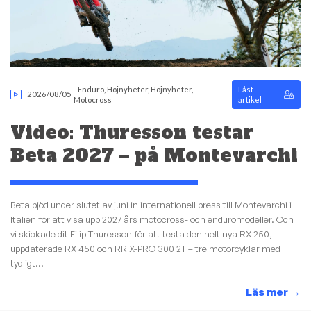
-
Enduro
,
Hojnyheter
,
Hojnyheter
,
Låst
2026/08/05
Motocross
artikel
Video: Thuresson testar
Beta 2027 – på Montevarchi
Beta bjöd under slutet av juni in internationell press till Montevarchi i
Italien för att visa upp 2027 års motocross- och enduromodeller. Och
vi skickade dit Filip Thuresson för att testa den helt nya RX 250,
uppdaterade RX 450 och RR X-PRO 300 2T – tre motorcyklar med
tydligt...
Läs mer
→