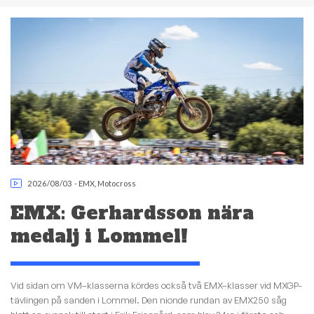
2026/08/03
-
EMX
,
Motocross
EMX: Gerhardsson nära
medalj i Lommel!
Vid sidan om VM–klasserna kördes också två EMX–klasser vid MXGP-
tävlingen på sanden i Lommel. Den nionde rundan av EMX250 såg