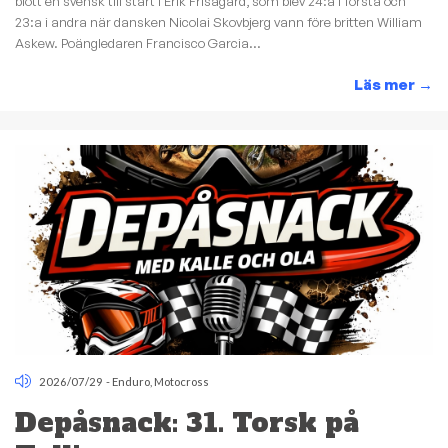
blott en svensk till start i Erik Frisagård, som blev 24:a i första och
23:a i andra när dansken Nicolai Skovbjerg vann före britten William
Askew. Poängledaren Francisco Garcia...
Läs mer
→
2026/07/29
-
Enduro
,
Motocross
Depåsnack: 31. Torsk på