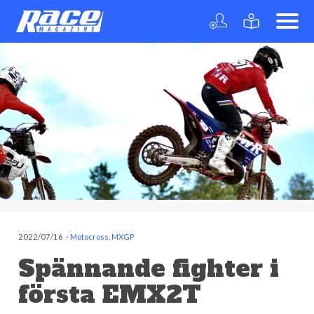
2022/07/16
-
Motocross
,
MXGP
Spännande fighter i
första EMX2T