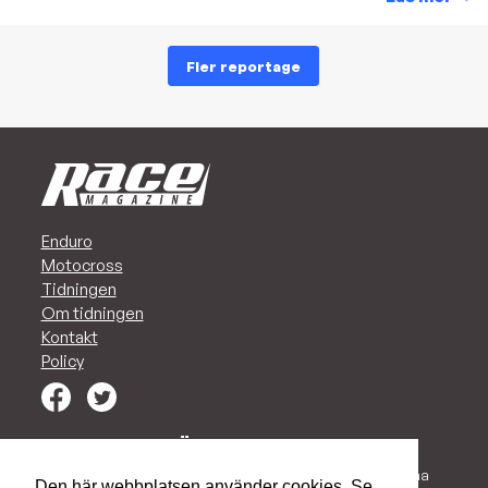
Fler reportage
Enduro
Motocross
Tidningen
Om tidningen
Kontakt
Policy
MARKNADSFÖR ER I RACE!
Vi har alltid en plats för Ert företag i vår tidning. Vi vill kunna
Den här webbplatsen använder cookies. Se