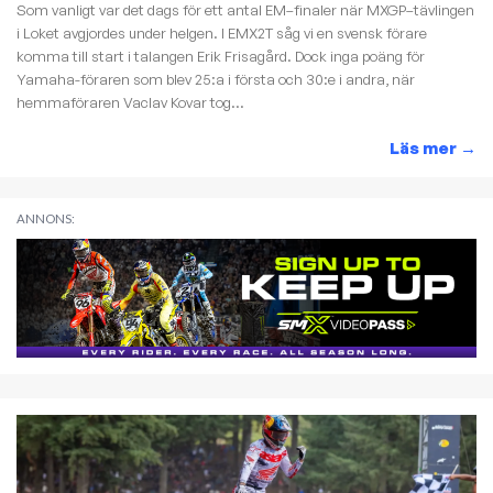
Som vanligt var det dags för ett antal EM–finaler när MXGP–tävlingen
i Loket avgjordes under helgen. I EMX2T såg vi en svensk förare
komma till start i talangen Erik Frisagård. Dock inga poäng för
Yamaha-föraren som blev 25:a i första och 30:e i andra, när
hemmaföraren Vaclav Kovar tog...
Läs mer
→
ANNONS: