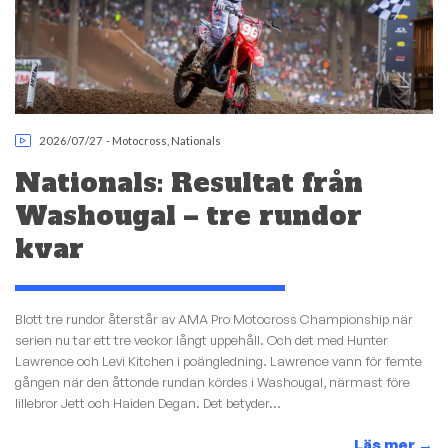
2026/07/27
-
Motocross
,
Nationals
Nationals: Resultat från
Washougal – tre rundor
kvar
Blott tre rundor återstår av AMA Pro Motocross Championship när
serien nu tar ett tre veckor långt uppehåll. Och det med Hunter
Lawrence och Levi Kitchen i poängledning. Lawrence vann för femte
gången när den åttonde rundan kördes i Washougal, närmast före
lillebror Jett och Haiden Degan. Det betyder...
Läs mer
→