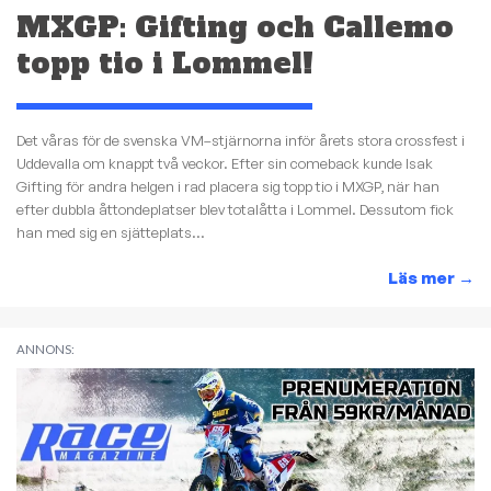
MXGP: Gifting och Callemo
topp tio i Lommel!
Det våras för de svenska VM–stjärnorna inför årets stora crossfest i
Uddevalla om knappt två veckor. Efter sin comeback kunde Isak
Gifting för andra helgen i rad placera sig topp tio i MXGP, när han
efter dubbla åttondeplatser blev totalåtta i Lommel. Dessutom fick
han med sig en sjätteplats...
Läs mer
→
ANNONS: