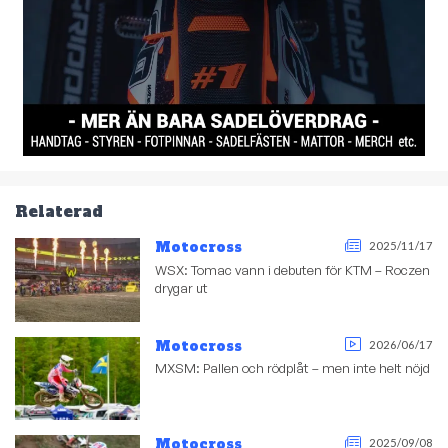
Relaterad
Motocross
2025/11/17
WSX: Tomac vann i debuten för KTM – Roczen
drygar ut
Motocross
2026/06/17
MXSM: Pallen och rödplåt – men inte helt nöjd
Motocross
2025/09/08