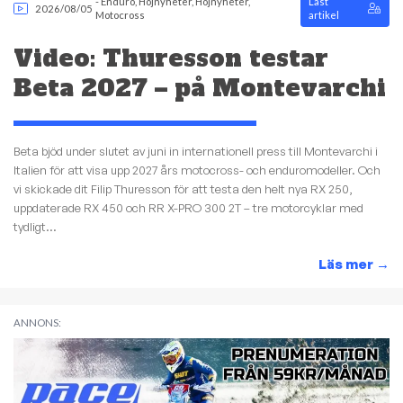
-
Enduro
,
Hojnyheter
,
Hojnyheter
,
Låst
2026/08/05
Motocross
artikel
Video: Thuresson testar
Beta 2027 – på Montevarchi
Beta bjöd under slutet av juni in internationell press till Montevarchi i
Italien för att visa upp 2027 års motocross- och enduromodeller. Och
vi skickade dit Filip Thuresson för att testa den helt nya RX 250,
uppdaterade RX 450 och RR X-PRO 300 2T – tre motorcyklar med
tydligt...
Läs mer
→
ANNONS: