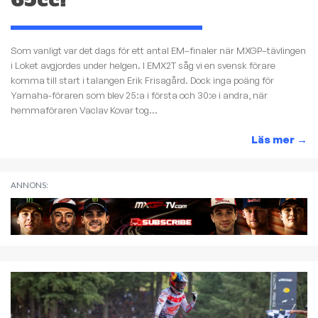
65cc!
Som vanligt var det dags för ett antal EM–finaler när MXGP–tävlingen
i Loket avgjordes under helgen. I EMX2T såg vi en svensk förare
komma till start i talangen Erik Frisagård. Dock inga poäng för
Yamaha-föraren som blev 25:a i första och 30:e i andra, när
hemmaföraren Vaclav Kovar tog...
Läs mer
→
ANNONS: