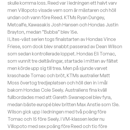
skulle komma loss. Reed var i ledningen ett halvt varv
men Villopoto visade vem som är mästaren och höll
undan och vann före Reed. KTMs Ryan Dungey,
Metcalfe, Kawasakis Josh Hansen och Hondas Justin
Brayton, medan ”Bubba” blev 15e.
I Lites-väst serien togs finalstarten av Hondas Vince
Friese, som dock blev snabbt passerad av Dean Wilson
som sedan kontrollerade loppet. Hondas Eli Tomac,
som vunnit tre deltävlingar, startade i mitten av fältet
men körde upp sig till trea. Men på sjunde varvet
kraschade Tomac och bröt, KTMs australier Matt
Moss övertog tredjeplatsen och höll den in i mål
bakom Hondas Cole Seely. Australiens fina kväll
fullbordades med att Gareth Swanepoel blev fyra,
medan bäste europé blev britten Max Anstie som 13e.
Wilson gick upp i ledningen med två poäng före
Tomac och 15 före Seely. I VM-klassen leder nu
Villopoto med sex poäng före Reed och tio före