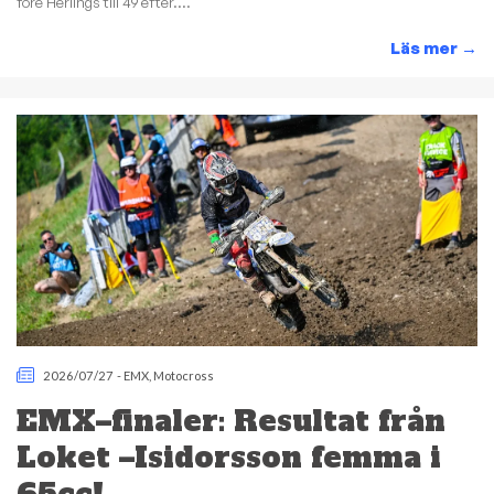
före Herlings till 49 efter....
Läs mer
→
2026/07/27
-
EMX
,
Motocross
EMX–finaler: Resultat från
Loket –Isidorsson femma i