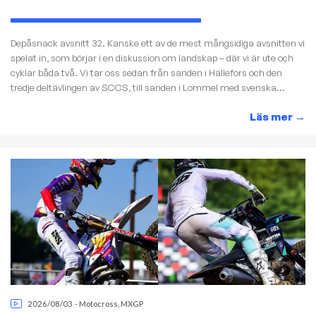
Depåsnack avsnitt 32. Kanske ett av de mest mångsidiga avsnitten vi
spelat in, som börjar i en diskussion om landskap – där vi är ute och
cyklar båda två. Vi tar oss sedan från sanden i Hällefors och den
tredje deltävlingen av SCCS, till sanden i Lommel med svenska...
Läs mer
→
2026/08/03
-
Motocross
,
MXGP