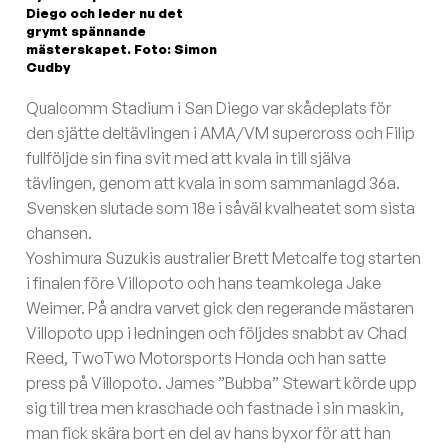
Diego och leder nu det
grymt spännande
mästerskapet. Foto: Simon
Cudby
Qualcomm Stadium i San Diego var skådeplats för
den sjätte deltävlingen i AMA/VM supercross och Filip
fullföljde sin fina svit med att kvala in till själva
tävlingen, genom att kvala in som sammanlagd 36a.
Svensken slutade som 18e i såväl kvalheatet som sista
chansen.
Yoshimura Suzukis australier Brett Metcalfe tog starten
i finalen före Villopoto och hans teamkolega Jake
Weimer. På andra varvet gick den regerande mästaren
Villopoto upp i ledningen och följdes snabbt av Chad
Reed, TwoTwo Motorsports Honda och han satte
press på Villopoto. James ”Bubba” Stewart körde upp
sig till trea men kraschade och fastnade i sin maskin,
man fick skära bort en del av hans byxor för att han