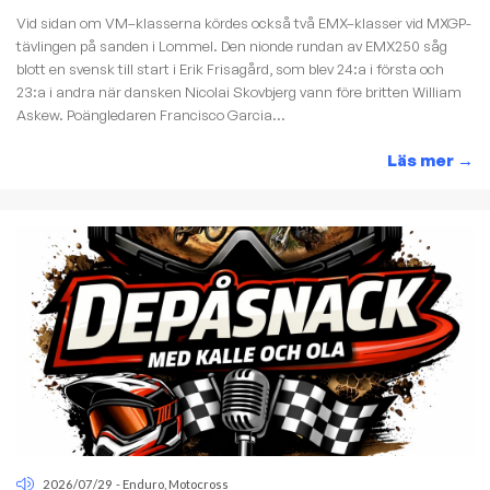
Vid sidan om VM–klasserna kördes också två EMX–klasser vid MXGP-
tävlingen på sanden i Lommel. Den nionde rundan av EMX250 såg
blott en svensk till start i Erik Frisagård, som blev 24:a i första och
23:a i andra när dansken Nicolai Skovbjerg vann före britten William
Askew. Poängledaren Francisco Garcia...
Läs mer
→
2026/07/29
-
Enduro
,
Motocross